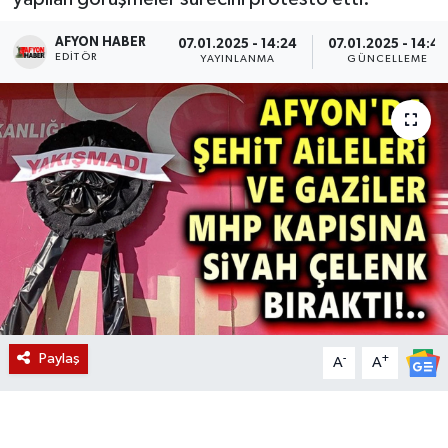
Magazin
AFYON HABER
07.01.2025 - 14:24
07.01.2025 - 14:42
EDITÖR
YAYINLANMA
GÜNCELLEME
Etkinlikler
Paylaş
-
+
A
A