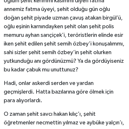
oğlum şehit kerimmi kasımmı diyen fatma
annemiz fatma üyeyi, şehit olduğu gün oğlu
doğan şehit piyade uzman çavuş atakan birgül’ü,
oğlu eşinin karnındayken şehit olan şehit polis
memuru ayhan sarıçiçek’i, teröristlerin elinde esir
iken şehit edilen şehit semih özbey’i konuşalımmı,
sahi sizler şehit semih özbey’in şehit olurken
yutkunduğu anı gördünüzmü? Ya da gördüyiseniz
bu kadar çabuk mu unuttunuz?
Hadi, onlar askerdi serden ve yardan
geçmişlerdi. Hatta bazılarına göre ölmek için
para alıyorlardı.
O zaman şehit savcı hakan kılıç’ı, şehit
öğretmenler necmettin yılmaz ve aybüke yalçın’ı,