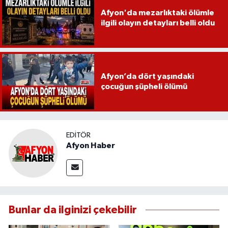
Afyon'da mezarlıktaki ölümle
ilgili olayın detayları belli oldu
Afyon’da dört yaşındaki
çocuğun şüpheli ölümü
EDITÖR
Afyon Haber
Bunlar da ilginizi çekebilir