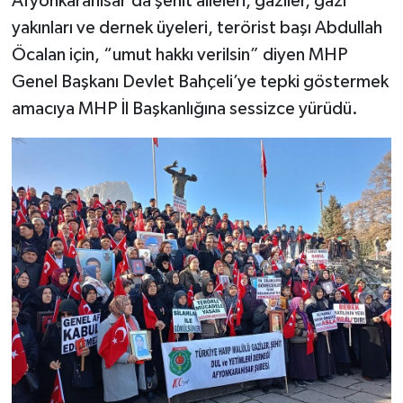
Afyonkarahisar’da şehit aileleri, gaziler, gazi
yakınları ve dernek üyeleri, terörist başı Abdullah
Öcalan için, “umut hakkı verilsin” diyen MHP
Genel Başkanı Devlet Bahçeli’ye tepki göstermek
amacıya MHP İl Başkanlığına sessizce yürüdü.