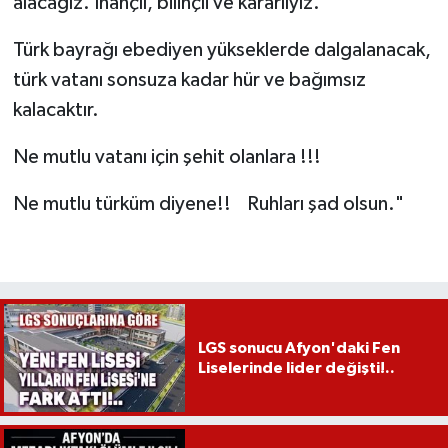
alacağız. İnançlı, bilinçli ve kararlıyız.
Türk bayrağı ebediyen yükseklerde dalgalanacak,
türk vatanı sonsuza kadar hür ve bağımsız
kalacaktır.
Ne mutlu vatanı için şehit olanlara !!!
Ne mutlu türküm diyene!! Ruhları şad olsun."
LGS sonucu Afyon'daki Fen
Liselerinde lider değişti!..