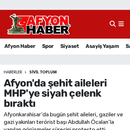
Afyon Haber
Siyaset
Afyon Haber
Spor
Siyaset
Asayiş Yaşam
S
Spor
Asayiş Yaşam
HABERLER
SIVIL TOPLUM
Afyon'da şehit aileleri
Sağlık
MHP'ye siyah çelenk
Eğitim
bıraktı
Sivil Toplum
Afyonkarahisar’da bugün şehit aileleri, gaziler ve
gazi yakınları terörist başı Abdullah Öcalan'la
Ekonomi
yapılan görüşmeler sürecini protesto etti.