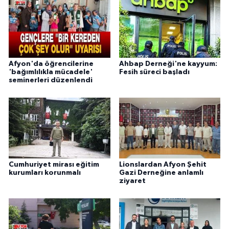
Afyon'da öğrencilerine
Ahbap Derneği'ne kayyum:
'bağımlılıkla mücadele'
Fesih süreci başladı
seminerleri düzenlendi
Cumhuriyet mirası eğitim
Lionslardan Afyon Şehit
kurumları korunmalı
Gazi Derneğine anlamlı
ziyaret