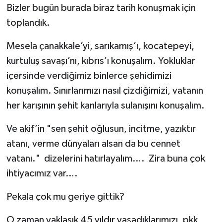
Bizler bugün burada biraz tarih konuşmak için
toplandık.
Mesela çanakkale’yi, sarıkamış’ı, kocatepeyi,
kurtuluş savaşı’nı, kıbrıs’ı konuşalım. Yokluklar
içersinde verdiğimiz binlerce şehidimizi
konuşalım. Sınırlarımızı nasıl çizdiğimizi, vatanın
her karışının şehit kanlarıyla sulanışını konuşalım.
Ve akif’in "sen şehit oğlusun, incitme, yazıktır
atanı, verme dünyaları alsan da bu cennet
vatanı." dizelerini hatırlayalım…. Zira buna çok
ihtiyacımız var….
Pekala çok mu geriye gittik?
O zaman yaklaşık 45 yıldır yaşadıklarımızı, pkk