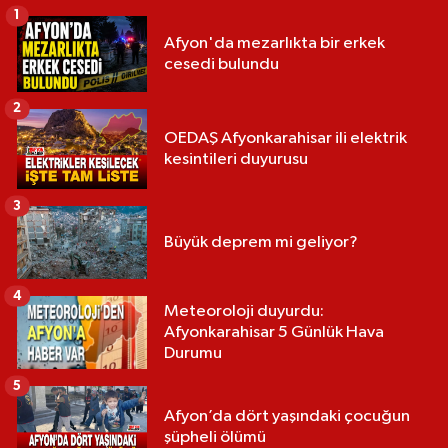
1
Afyon'da mezarlıkta bir erkek
cesedi bulundu
2
OEDAŞ Afyonkarahisar ili elektrik
kesintileri duyurusu
3
Büyük deprem mi geliyor?
4
Meteoroloji duyurdu:
Afyonkarahisar 5 Günlük Hava
Durumu
5
Afyon’da dört yaşındaki çocuğun
şüpheli ölümü