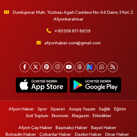
Dumlupınar Mah. Yüzbaşı Agah Caddesi No:44 Daire:3 Kat:2
Afyonkarahisar
+90506 811 8659
afyonhaber.com@gmail.com
Afyon Haber
Spor
Siyaset
Asayiş Yaşam
Sağlık
Eğitim
Sivil Toplum
Ekonomi
Magazin
Etkinlikler
Afyon Çay Haber
Başmakçı Haber
Bayat Haber
Bolvadin Haber
Çobanlar Haber
Dazkırı Haber
Dinar Haber