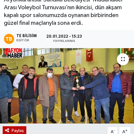
Arası Voleybol Turnuvası’nın ikincisi, dün akşam
Magazin
kapalı spor salonumuzda oynanan birbirinden
güzel final maçlarıyla sona erdi.
Etkinlikler
TE BILISIM
20.01.2022 - 15:23
EDITÖR
YAYINLANMA
Paylaş
-
+
A
A