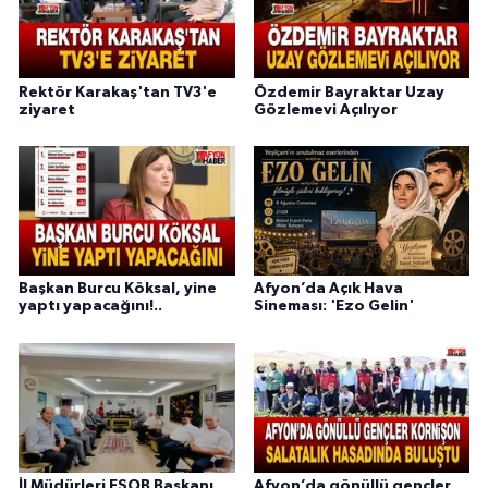
Rektör Karakaş'tan TV3'e
Özdemir Bayraktar Uzay
ziyaret
Gözlemevi Açılıyor
Başkan Burcu Köksal, yine
Afyon’da Açık Hava
yaptı yapacağını!..
Sineması: 'Ezo Gelin'
İl Müdürleri ESOB Başkanı
Afyon’da gönüllü gençler