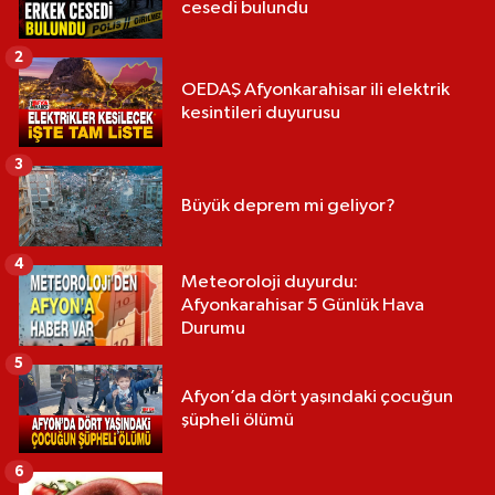
cesedi bulundu
2
OEDAŞ Afyonkarahisar ili elektrik
kesintileri duyurusu
3
Büyük deprem mi geliyor?
4
Meteoroloji duyurdu:
Afyonkarahisar 5 Günlük Hava
Durumu
5
Afyon’da dört yaşındaki çocuğun
şüpheli ölümü
6