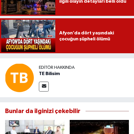
ilgili olayın detayları belli oldu
Afyon’da dört yaşındaki
çocuğun şüpheli ölümü
EDITÖR HAKKINDA
TE Bilisim
Bunlar da ilginizi çekebilir