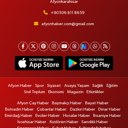
Afyonkarahisar
+90506 811 8659
afyonhaber.com@gmail.com
Afyon Haber
Spor
Siyaset
Asayiş Yaşam
Sağlık
Eğitim
Sivil Toplum
Ekonomi
Magazin
Etkinlikler
Afyon Çay Haber
Başmakçı Haber
Bayat Haber
Bolvadin Haber
Çobanlar Haber
Dazkırı Haber
Dinar Haber
Emirdağ Haber
Evciler Haber
Hocalar Haber
İhsaniye Haber
İscehisar Haber
Kızılören Haber
Sandıklı Haber