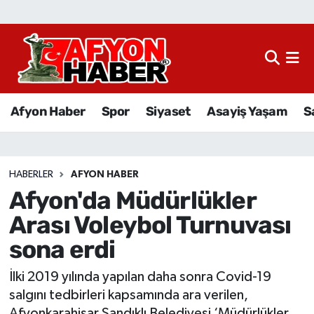
Afyon Haber
Siyaset
Afyon Haber
Spor
Siyaset
Asayiş Yaşam
S
Spor
Asayiş Yaşam
HABERLER
AFYON HABER
Afyon'da Müdürlükler
Sağlık
Arası Voleybol Turnuvası
Eğitim
sona erdi
Sivil Toplum
İlki 2019 yılında yapılan daha sonra Covid-19
salgını tedbirleri kapsamında ara verilen,
Ekonomi
Afyonkarahisar Sandıklı Belediyesi ‘Müdürlükler