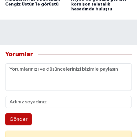
Cengiz Üstün’le görüştü
kornişon salatalık
hasadında buluştu
Yorumlar
Gönder