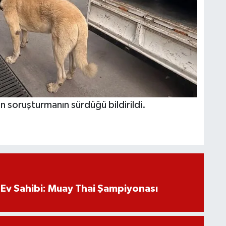
lan soruşturmanın sürdüğü bildirildi.
Ev Sahibi: Muay Thai Şampiyonası