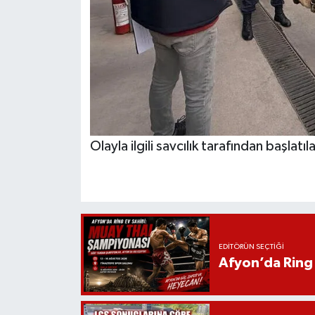
Olayla ilgili savcılık tarafından başlatı
EDITÖRÜN SEÇTIĞI
Afyon’da Ring 