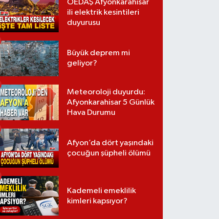
OEDAŞ Afyonkarahisar
ili elektrik kesintileri
duyurusu
Büyük deprem mi
geliyor?
Meteoroloji duyurdu:
Afyonkarahisar 5 Günlük
Hava Durumu
Afyon’da dört yaşındaki
çocuğun şüpheli ölümü
Kademeli emeklilik
kimleri kapsıyor?