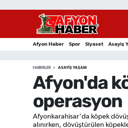
Afyon Haber
Siyaset
Afyon Haber
Spor
Siyaset
Asayiş 
Spor
Asayiş Yaşam
HABERLER
ASAYIŞ YAŞAM
Afyon'da k
Sağlık
operasyon
Eğitim
Sivil Toplum
Afyonkarahisar'da köpek dövüştü
Ekonomi
alınırken, dövüştürülen köpekle