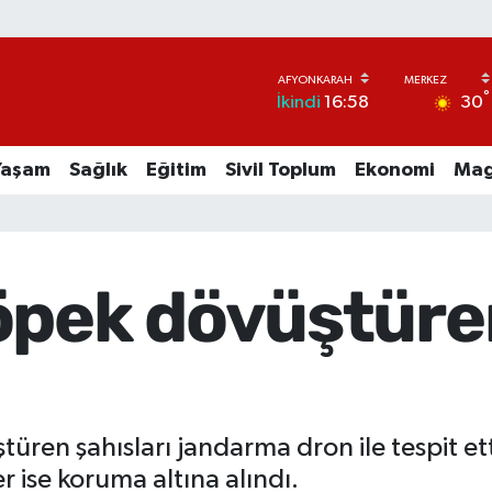
°
30
İkindi
16:58
Yaşam
Sağlık
Eğitim
Sivil Toplum
Ekonomi
Mag
öpek dövüştüre
ren şahısları jandarma dron ile tespit ett
r ise koruma altına alındı.