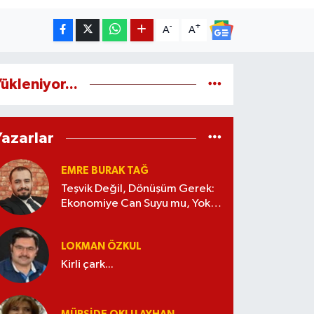
-
+
A
A
ükleniyor...
Yazarlar
EMRE BURAK TAĞ
Teşvik Değil, Dönüşüm Gerek:
Ekonomiye Can Suyu mu, Yoksa
Kaynak İsrafı mı?
LOKMAN ÖZKUL
Kirli çark...