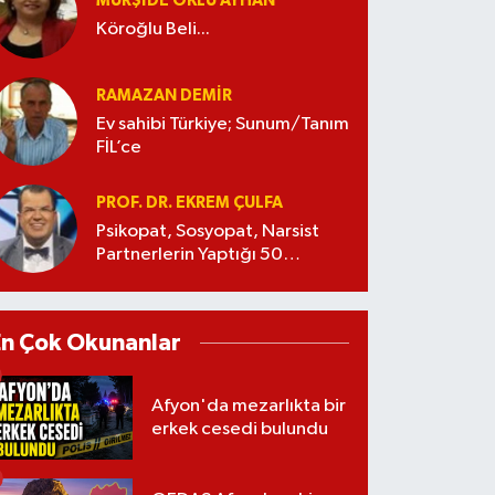
MÜRŞIDE OKLU AYHAN
Köroğlu Beli...
RAMAZAN DEMİR
Ev sahibi Türkiye; Sunum/Tanım
FİL’ce
PROF. DR. EKREM ÇULFA
Psikopat, Sosyopat, Narsist
Partnerlerin Yaptığı 50
Manipülasyon
En Çok Okunanlar
Afyon'da mezarlıkta bir
erkek cesedi bulundu