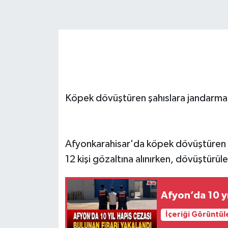
Köpek dövüştüren şahıslara jandarma 
Afyonkarahisar'da köpek dövüştüren şa
12 kişi gözaltına alınırken, dövüştürül
Afyon’da 10 yı
İçeriği Görüntül