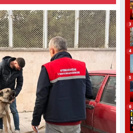
3
4
5
6