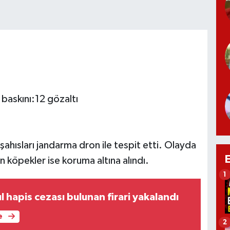
baskını:12 gözaltı
hısları jandarma dron ile tespit etti. Olayda
en köpekler ise koruma altına alındı.
1
l hapis cezası bulunan firari yakalandı
e
2