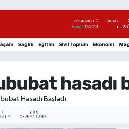
25
İmsak
04:24
Yaşam
Sağlık
Eğitim
Sivil Toplum
Ekonomi
Mag
ububat hasadı b
ububat Hasadı Başladı
1
2 DK
YLAŞIM
OKUNMA SÜRESI