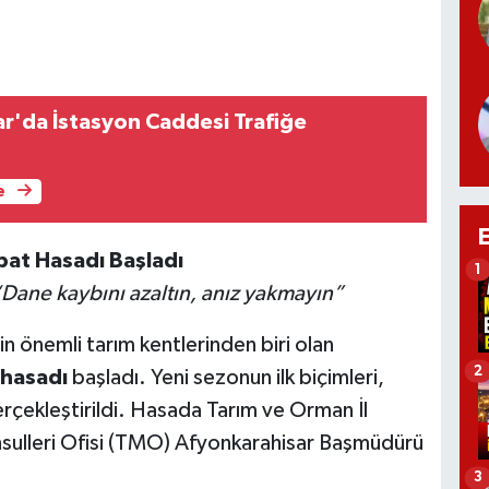
r'da İstasyon Caddesi Trafiğe
e
bat Hasadı Başladı
1
 “Dane kaybını azaltın, anız yakmayın”
in önemli tarım kentlerinden biri olan
2
hasadı
başladı. Yeni sezonun ilk biçimleri,
rçekleştirildi. Hasada Tarım ve Orman İl
sulleri Ofisi (TMO) Afyonkarahisar Başmüdürü
3