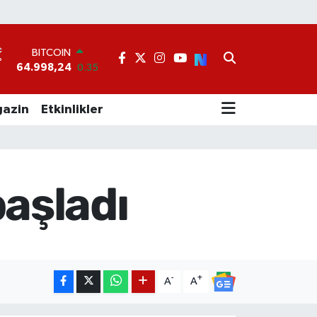
BITCOIN
64.998,24
0.35
DOLAR
°
47,7436
0.18
EURO
55,2510
0.32
azin
Etkinlikler
STERLİN
64,4811
0.38
GRAM ALTIN
6660.55
0.03
BİST100
aşladı
13.779
-14
-
+
A
A