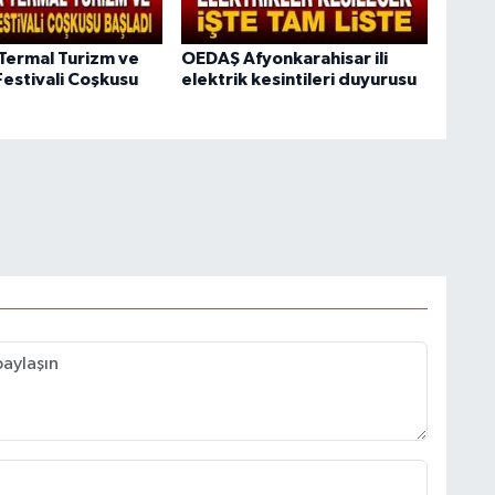
Termal Turizm ve
OEDAŞ Afyonkarahisar ili
Festivali Coşkusu
elektrik kesintileri duyurusu