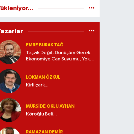
ükleniyor...
Yazarlar
EMRE BURAK TAĞ
Teşvik Değil, Dönüşüm Gerek:
Ekonomiye Can Suyu mu, Yoksa
Kaynak İsrafı mı?
LOKMAN ÖZKUL
Kirli çark...
MÜRŞIDE OKLU AYHAN
Köroğlu Beli...
RAMAZAN DEMİR