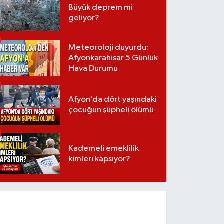
Büyük deprem mi
geliyor?
Meteoroloji duyurdu:
Afyonkarahisar 5 Günlük
Hava Durumu
Afyon’da dört yaşındaki
çocuğun şüpheli ölümü
Kademeli emeklilik
kimleri kapsıyor?