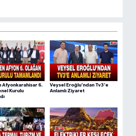
n Afyonkarahisar 6.
Veysel Eroğlu’ndan Tv3’e
nel Kurulu
Anlamlı Ziyaret
dı