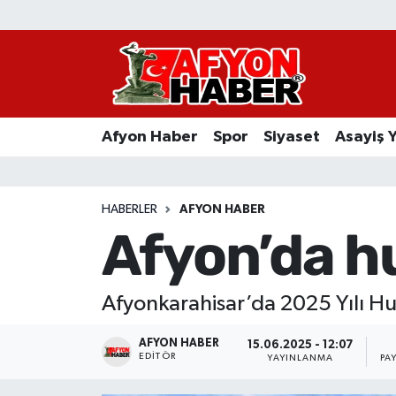
Afyon Haber
Siyaset
Afyon Haber
Spor
Siyaset
Asayiş 
Spor
Asayiş Yaşam
HABERLER
AFYON HABER
Afyon’da h
Sağlık
Eğitim
Afyonkarahisar’da 2025 Yılı H
Sivil Toplum
AFYON HABER
15.06.2025 - 12:07
EDITÖR
YAYINLANMA
PA
Ekonomi