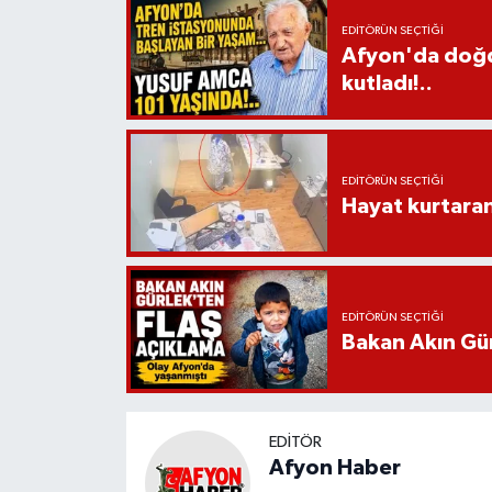
EDITÖRÜN SEÇTIĞI
Afyon'da doğdu
kutladı!..
EDITÖRÜN SEÇTIĞI
Hayat kurtara
EDITÖRÜN SEÇTIĞI
Bakan Akın Gür
EDITÖR
Afyon Haber