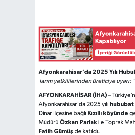
Afyonkarahisa
Kapatılıyor
İçeriği Görüntül
Afyonkarahisar’da 2025 Yılı Hubu
Tarım yetkililerinden üreticiye uyarı:
AFYONKARAHİSAR (İHA)
– Türkiye’n
Afyonkarahisar’da 2025 yılı
hububat 
Dinar ilçesine bağlı
Kızıllı köyünde
ge
Müdürü
Özkan Parlak
ile Toprak Mah
Fatih Gümüş
de katıldı.