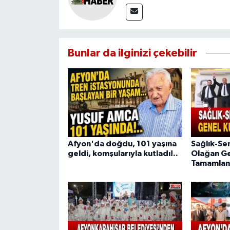
Bunlar da ilginizi çekebilir
Afyon'da doğdu, 101 yaşına
Sağlık-Se
geldi, komşularıyla kutladı!..
Olağan Ge
Tamamlan