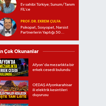
Ev sahibi Türkiye; Sunum/Tanım
FİL’ce
PROF. DR. EKREM ÇULFA
Psikopat, Sosyopat, Narsist
Partnerlerin Yaptığı 50
Manipülasyon
En Çok Okunanlar
Afyon'da mezarlıkta bir
erkek cesedi bulundu
OEDAŞ Afyonkarahisar
ili elektrik kesintileri
duyurusu