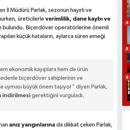
len İl Müdürü Parlak, sezonun hayırlı ve
rken, üreticilerle
verimlilik, dane kaybı ve
4
de bulundu. Biçerdöver operatörlerine önemli
yapılan küçük hataların, aylarca süren emeği
5
 hem ekonomik kayıplara hem de ürün
nedenle biçerdöver sahiplerinin ve
6
de uyması büyük önem taşıyor” diyen Parlak,
 indirilmesi
gerektiğini vurguladı.
anan
anız yangınlarına
da dikkat çeken Parlak,