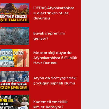
OEDAŞ Afyonkarahisar
ili elektrik kesintileri
duyurusu
Büyük deprem mi
geliyor?
Meteoroloji duyurdu:
Afyonkarahisar 5 Günlük
Hava Durumu
Afyon’da dört yaşındaki
çocuğun şüpheli ölümü
Kademeli emeklilik
kimleri kapsıyor?