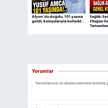
Afyon'da doğdu, 101 yaşına
Sağlık-Se
geldi, komşularıyla kutladı!..
Olağan Ge
Tamamlan
Yorumlar