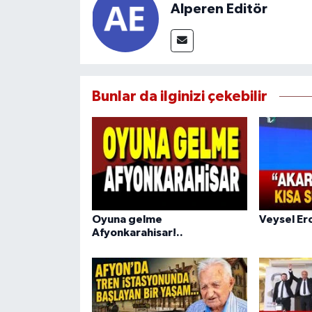
Alperen Editör
Bunlar da ilginizi çekebilir
Oyuna gelme
Veysel Ero
Afyonkarahisar!..