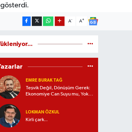
 gösterdi.
-
+
A
A
ükleniyor...
Yazarlar
EMRE BURAK TAĞ
Teşvik Değil, Dönüşüm Gerek:
Ekonomiye Can Suyu mu, Yoksa
Kaynak İsrafı mı?
LOKMAN ÖZKUL
Kirli çark...