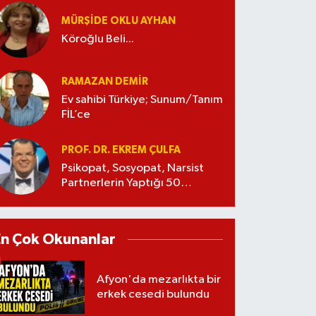
MÜRŞIDE OKLU AYHAN
Köroğlu Beli...
RAMAZAN DEMİR
Ev sahibi Türkiye; Sunum/Tanım
FİL’ce
PROF. DR. EKREM ÇULFA
Psikopat, Sosyopat, Narsist
Partnerlerin Yaptığı 50
Manipülasyon
En Çok Okunanlar
Afyon'da mezarlıkta bir
erkek cesedi bulundu