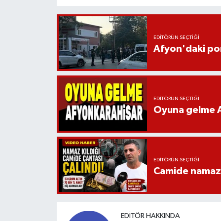
EDITÖRÜN SEÇTIĞI
Afyon'daki pom
EDITÖRÜN SEÇTIĞI
Oyuna gelme A
EDITÖRÜN SEÇTIĞI
Camide namaz kı
EDITÖR HAKKINDA