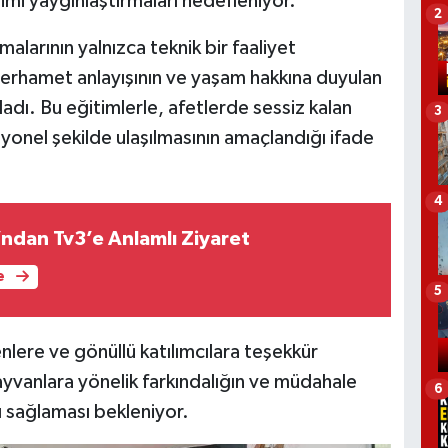
imi yaygınlaştırmaları hedefleniyor.
2
alarının yalnızca teknik bir faaliyet
rhamet anlayışının ve yaşam hakkına duyulan
adı. Bu eğitimlerle, afetlerde sessiz kalan
3
syonel şekilde ulaşılmasının amaçlandığı ifade
4
’ndan Tv3’e Anlamlı Ziyaret
e
5
lere ve gönüllü katılımcılara teşekkür
ayvanlara yönelik farkındalığın ve müdahale
6
ı sağlaması bekleniyor.