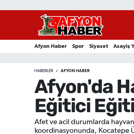
Afyon Haber
Siyaset
Afyon Haber
Spor
Siyaset
Asayiş 
Spor
Asayiş Yaşam
HABERLER
AFYON HABER
Afyon'da 
Sağlık
Eğitici Eğit
Eğitim
Sivil Toplum
Afet ve acil durumlarda hayvan
Ekonomi
koordinasyonunda, Kocatepe Ü