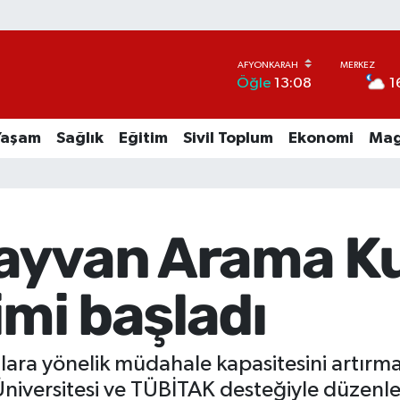
1
Öğle
13:08
Yaşam
Sağlık
Eğitim
Sivil Toplum
Ekonomi
Mag
Hayvan Arama K
imi başladı
lara yönelik müdahale kapasitesini artır
niversitesi ve TÜBİTAK desteğiyle düzen