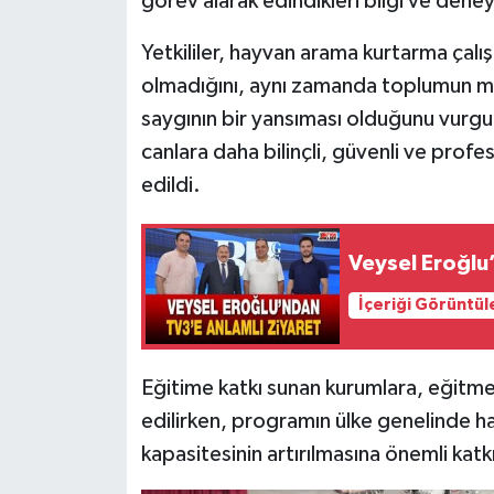
görev alarak edindikleri bilgi ve deney
Yetkililer, hayvan arama kurtarma çalışm
olmadığını, aynı zamanda toplumun me
saygının bir yansıması olduğunu vurgul
canlara daha bilinçli, güvenli ve profe
edildi.
Veysel Eroğlu
İçeriği Görüntül
Eğitime katkı sunan kurumlara, eğitmen
edilirken, programın ülke genelinde h
kapasitesinin artırılmasına önemli katk