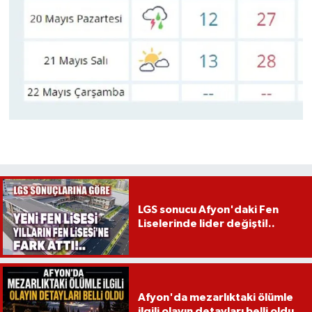
LGS sonucu Afyon'daki Fen
Liselerinde lider değişti!..
Afyon'da mezarlıktaki ölümle
ilgili olayın detayları belli oldu