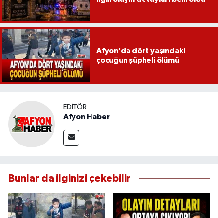
Afyon’da dört yaşındaki
çocuğun şüpheli ölümü
EDITÖR
Afyon Haber
Bunlar da ilginizi çekebilir