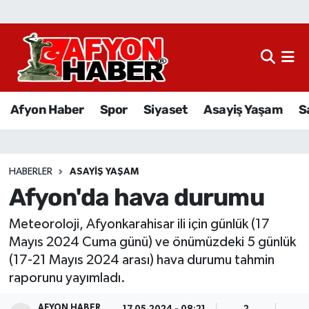
Afyon Haber
Siyaset
Afyon Haber
Spor
Siyaset
Asayiş Yaşam
S
Spor
Asayiş Yaşam
HABERLER
ASAYIŞ YAŞAM
Afyon'da hava durumu
Sağlık
Meteoroloji, Afyonkarahisar ili için günlük (17
Eğitim
Mayıs 2024 Cuma günü) ve önümüzdeki 5 günlük
(17-21 Mayıs 2024 arası) hava durumu tahmin
Sivil Toplum
raporunu yayımladı.
Ekonomi
AFYON HABER