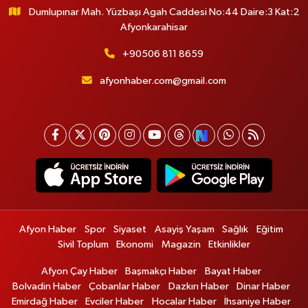
Dumlupınar Mah. Yüzbaşı Agah Caddesi No:44 Daire:3 Kat:2
Afyonkarahisar
+90506 811 8659
afyonhaber.com@gmail.com
Afyon Haber
Spor
Siyaset
Asayiş Yaşam
Sağlık
Eğitim
Sivil Toplum
Ekonomi
Magazin
Etkinlikler
Afyon Çay Haber
Başmakçı Haber
Bayat Haber
Bolvadin Haber
Çobanlar Haber
Dazkırı Haber
Dinar Haber
Emirdağ Haber
Evciler Haber
Hocalar Haber
İhsaniye Haber