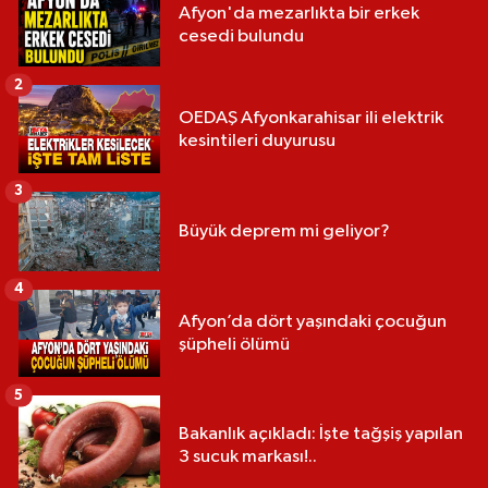
Afyon'da mezarlıkta bir erkek
cesedi bulundu
2
OEDAŞ Afyonkarahisar ili elektrik
kesintileri duyurusu
3
Büyük deprem mi geliyor?
4
Afyon’da dört yaşındaki çocuğun
şüpheli ölümü
5
Bakanlık açıkladı: İşte tağşiş yapılan
3 sucuk markası!..