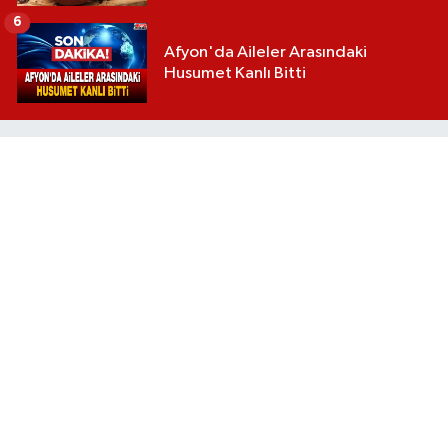
6
Afyon'da Aileler Arasındaki
Husumet Kanlı Bitti