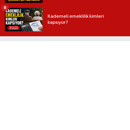
6
Kademeli emeklilik kimleri
kapsıyor?