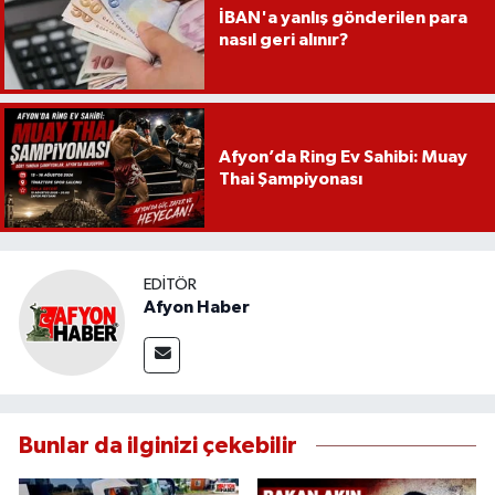
İBAN'a yanlış gönderilen para
nasıl geri alınır?
Afyon’da Ring Ev Sahibi: Muay
Thai Şampiyonası
EDITÖR
Afyon Haber
Bunlar da ilginizi çekebilir