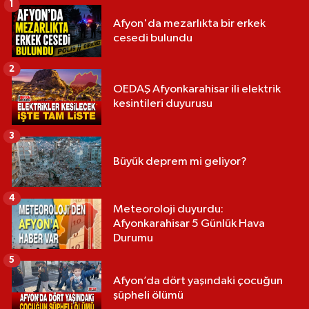
1
Afyon'da mezarlıkta bir erkek
cesedi bulundu
2
OEDAŞ Afyonkarahisar ili elektrik
kesintileri duyurusu
3
Büyük deprem mi geliyor?
4
Meteoroloji duyurdu:
Afyonkarahisar 5 Günlük Hava
Durumu
5
Afyon’da dört yaşındaki çocuğun
şüpheli ölümü