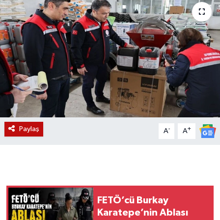
Magazin
Etkinlikler
Paylaş
-
+
A
A
FETÖ’cü Burkay
Karatepe’nin Ablası