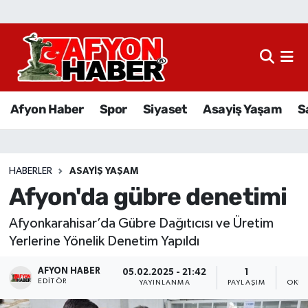
Afyon Haber
Siyaset
Afyon Haber
Spor
Siyaset
Asayiş Yaşam
S
Spor
Asayiş Yaşam
HABERLER
ASAYIŞ YAŞAM
Afyon'da gübre denetimi
Sağlık
Afyonkarahisar’da Gübre Dağıtıcısı ve Üretim
Eğitim
Yerlerine Yönelik Denetim Yapıldı
Sivil Toplum
AFYON HABER
05.02.2025 - 21:42
1
EDITÖR
YAYINLANMA
PAYLAŞIM
OKUN
Ekonomi