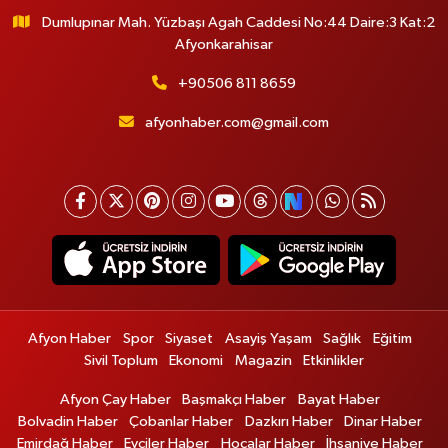
Dumlupınar Mah. Yüzbaşı Agah Caddesi No:44 Daire:3 Kat:2
Afyonkarahisar
+90506 811 8659
afyonhaber.com@gmail.com
Afyon Haber
Spor
Siyaset
Asayiş Yaşam
Sağlık
Eğitim
Sivil Toplum
Ekonomi
Magazin
Etkinlikler
Afyon Çay Haber
Başmakçı Haber
Bayat Haber
Bolvadin Haber
Çobanlar Haber
Dazkırı Haber
Dinar Haber
Emirdağ Haber
Evciler Haber
Hocalar Haber
İhsaniye Haber