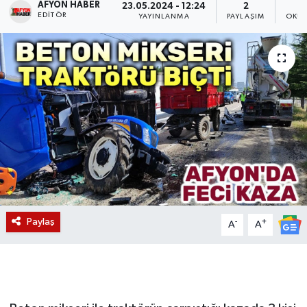
AFYON HABER
23.05.2024 - 12:24
2
EDITÖR
YAYINLANMA
PAYLAŞIM
OKUN
Magazin
Etkinlikler
Paylaş
-
+
A
A