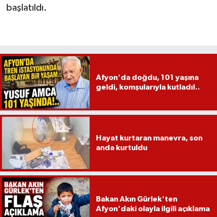
başlatıldı.
Afyon'da doğdu, 101 yaşına
geldi, komşularıyla kutladı!..
Hayat kurtaran manevra, son
anda kurtuldu
Bakan Akın Gürlek'ten
Afyon'daki olayla ilgili açıklama