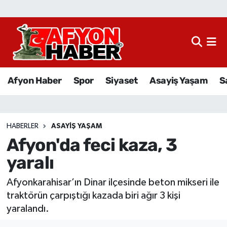
Afyon Haber
Siyaset
Afyon Haber
Spor
Siyaset
Asayiş Yaşam
S
Spor
Asayiş Yaşam
HABERLER
ASAYIŞ YAŞAM
Afyon'da feci kaza, 3
Sağlık
yaralı
Eğitim
Afyonkarahisar’ın Dinar ilçesinde beton mikseri ile
Sivil Toplum
traktörün çarpıştığı kazada biri ağır 3 kişi
yaralandı.
Ekonomi