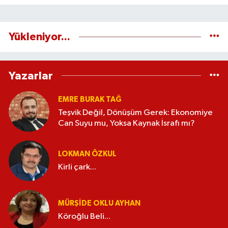
Yükleniyor...
Yazarlar
EMRE BURAK TAĞ
Teşvik Değil, Dönüşüm Gerek: Ekonomiye
Can Suyu mu, Yoksa Kaynak İsrafı mı?
LOKMAN ÖZKUL
Kirli çark...
MÜRŞIDE OKLU AYHAN
Köroğlu Beli...