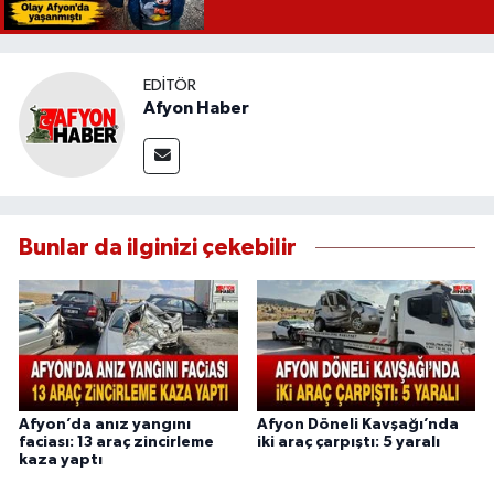
EDITÖR
Afyon Haber
Bunlar da ilginizi çekebilir
Afyon’da anız yangını
Afyon Döneli Kavşağı’nda
faciası: 13 araç zincirleme
iki araç çarpıştı: 5 yaralı
kaza yaptı