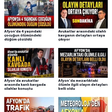
Afyon’da 4 yaşındaki
Avukatlar arasındaki silahlı
çocuğun ölümündeki
kavganın detayları ortaya
düğüm çözüldü
çıkıyor
Afyon’da avukatlar
Afyon'da mezarlıktaki
arasında kanlı kavgada
ölümle ilgili olayın detayları
silahlar konuştu
belli oldu