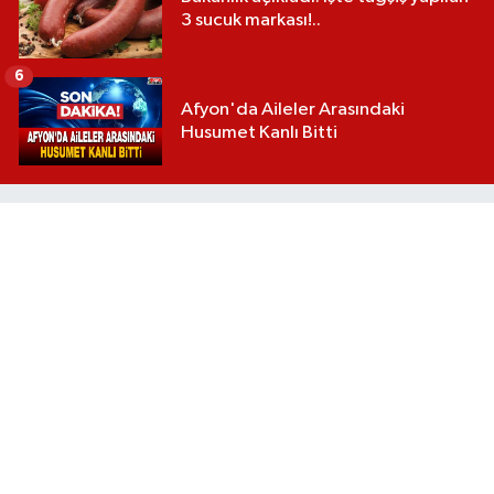
3 sucuk markası!..
6
Afyon'da Aileler Arasındaki
Husumet Kanlı Bitti