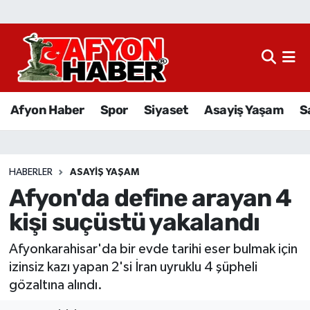
Afyon Haber
Siyaset
Afyon Haber
Spor
Siyaset
Asayiş Yaşam
S
Spor
Asayiş Yaşam
HABERLER
ASAYIŞ YAŞAM
Afyon'da define arayan 4
Sağlık
kişi suçüstü yakalandı
Eğitim
Afyonkarahisar'da bir evde tarihi eser bulmak için
Sivil Toplum
izinsiz kazı yapan 2'si İran uyruklu 4 şüpheli
gözaltına alındı.
Ekonomi