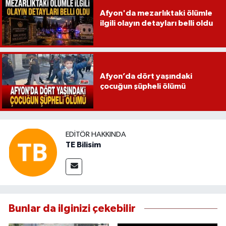
Afyon'da mezarlıktaki ölümle
ilgili olayın detayları belli oldu
Afyon’da dört yaşındaki
çocuğun şüpheli ölümü
EDITÖR HAKKINDA
TE Bilisim
Bunlar da ilginizi çekebilir