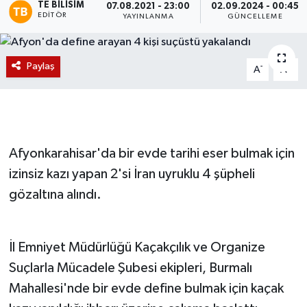
TE BILISIM
07.08.2021 - 23:00
02.09.2024 - 00:45
EDITÖR
YAYINLANMA
GÜNCELLEME
Magazin
Etkinlikler
Paylaş
-
+
A
A
Afyonkarahisar'da bir evde tarihi eser bulmak için
izinsiz kazı yapan 2'si İran uyruklu 4 şüpheli
gözaltına alındı.
İl Emniyet Müdürlüğü Kaçakçılık ve Organize
Suçlarla Mücadele Şubesi ekipleri, Burmalı
Mahallesi'nde bir evde define bulmak için kaçak