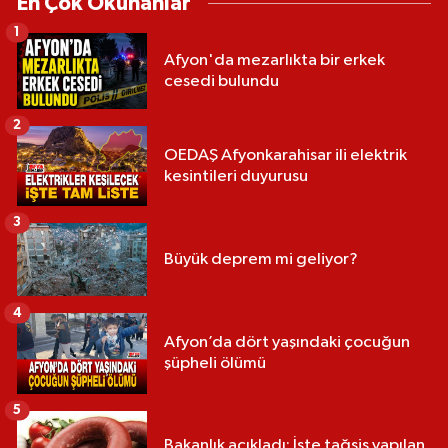
En Çok Okunanlar
1
Afyon'da mezarlıkta bir erkek
cesedi bulundu
2
OEDAŞ Afyonkarahisar ili elektrik
kesintileri duyurusu
3
Büyük deprem mi geliyor?
4
Afyon’da dört yaşındaki çocuğun
şüpheli ölümü
5
Bakanlık açıkladı: İşte tağşiş yapılan