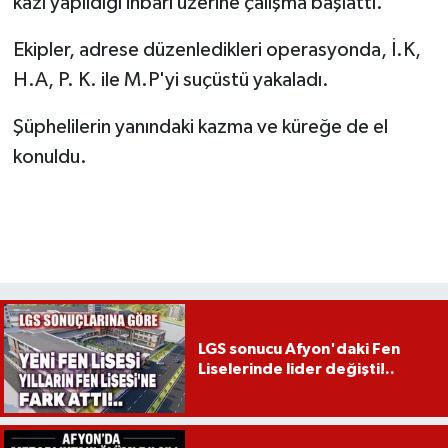
kazı yapıldığı ihbarı üzerine çalışma başlattı.
Ekipler, adrese düzenledikleri operasyonda, İ.K,
H.A, P. K. ile M.P'yi suçüstü yakaladı.
Şüphelilerin yanındaki kazma ve küreğe de el
konuldu.
LGS sonucu Afyon'daki Fen
Liselerinde lider değişti!..