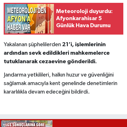
Meteoroloji duyurdu:
Afyonkarahisar 5
Günlük Hava Durumu
Yakalanan şüphelilerden
21’i, işlemlerinin
ardından sevk edildikleri mahkemelerce
tutuklanarak cezaevine gönderildi.
Jandarma yetkilileri, halkın huzur ve güvenliğini
sağlamak amacıyla kent genelinde denetimlerin
kararlılıkla devam edeceğini bildirdi.