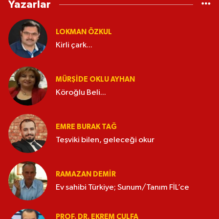
Yazarlar
LOKMAN ÖZKUL
Kirli çark...
MÜRŞIDE OKLU AYHAN
Köroğlu Beli...
EMRE BURAK TAĞ
Teşviki bilen, geleceği okur
RAMAZAN DEMİR
Ev sahibi Türkiye; Sunum/Tanım FİL’ce
PROF. DR. EKREM ÇULFA