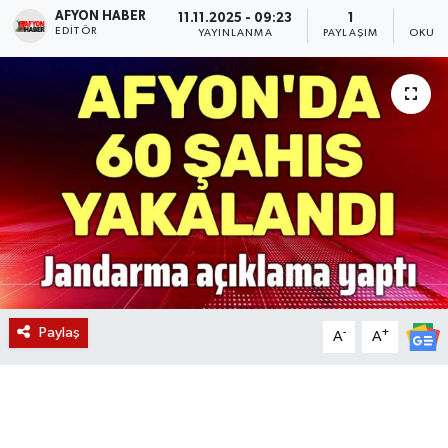
AFYON HABER
11.11.2025 - 09:23
1
EDITÖR
Magazin
YAYINLANMA
PAYLAŞIM
OKUNM
Etkinlikler
Paylaş
-
+
A
A