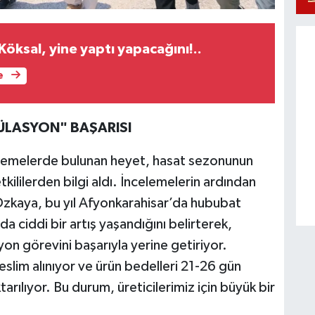
öksal, yine yaptı yapacağını!..
e
ÜLASYON" BAŞARISI
lemelerde bulunan heyet, hasat sezonunun
tkililerden bilgi aldı. İncelemelerin ardından
 Özkaya, bu yıl Afyonkarahisar’da hububat
a ciddi bir artış yaşandığını belirterek,
 görevini başarıyla yerine getiriyor.
teslim alınıyor ve ürün bedelleri 21-26 gün
tarılıyor. Bu durum, üreticilerimiz için büyük bir