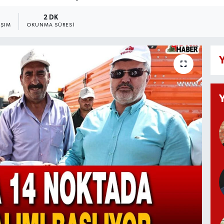
2 DK
AŞIM
OKUNMA SÜRESI
Y