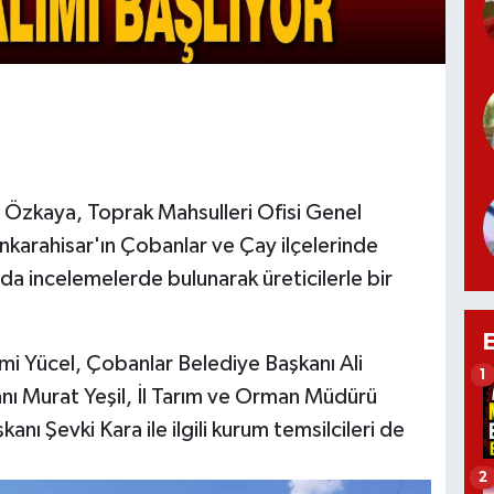
li Özkaya, Toprak Mahsulleri Ofisi Genel
nkarahisar'ın Çobanlar ve Çay ilçelerinde
nda incelemelerde bulunarak üreticilerle bir
 Yücel, Çobanlar Belediye Başkanı Ali
1
anı Murat Yeşil, İl Tarım ve Orman Müdürü
ı Şevki Kara ile ilgili kurum temsilcileri de
2