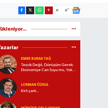
-
+
A
A
ükleniyor...
Yazarlar
EMRE BURAK TAĞ
Teşvik Değil, Dönüşüm Gerek:
Ekonomiye Can Suyu mu, Yoksa
Kaynak İsrafı mı?
LOKMAN ÖZKUL
Kirli çark...