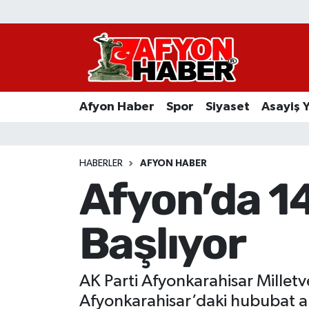
Afyon Haber
Siyaset
Afyon Haber
Spor
Siyaset
Asayiş 
Spor
Asayiş Yaşam
HABERLER
AFYON HABER
Afyon’da 1
Sağlık
Başlıyor
Eğitim
Sivil Toplum
AK Parti Afyonkarahisar Mille
Ekonomi
Afyonkarahisar’daki hububat alı