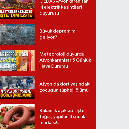
OEDAŞ Afyonkarahisar
ili elektrik kesintileri
duyurusu
Büyük deprem mi
geliyor?
Meteoroloji duyurdu:
Afyonkarahisar 5 Günlük
Hava Durumu
Afyon’da dört yaşındaki
çocuğun şüpheli ölümü
Bakanlık açıkladı: İşte
tağşiş yapılan 3 sucuk
markası!..