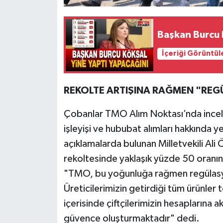
Başkan Burcu K
İçeriği Görüntül
REKOLTE ARTIŞINA RAĞMEN "REG
Çobanlar TMO Alım Noktası’nda ince
işleyişi ve hububat alımları hakkında ye
açıklamalarda bulunan Milletvekili Ali
rekoltesinde yaklaşık yüzde 50 oranınd
"TMO, bu yoğunluğa rağmen regülasyon
Üreticilerimizin getirdiği tüm ürünler 
içerisinde çiftçilerimizin hesaplarına ak
güvence oluşturmaktadır" dedi.