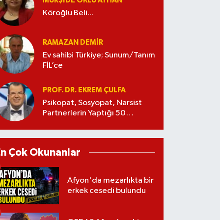
MÜRŞIDE OKLU AYHAN
Köroğlu Beli...
RAMAZAN DEMİR
Ev sahibi Türkiye; Sunum/Tanım
FİL’ce
PROF. DR. EKREM ÇULFA
Psikopat, Sosyopat, Narsist
Partnerlerin Yaptığı 50
Manipülasyon
En Çok Okunanlar
Afyon'da mezarlıkta bir
erkek cesedi bulundu