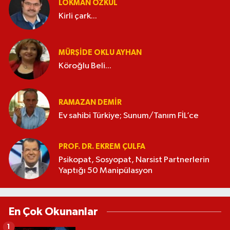
LOKMAN ÖZKUL
Kirli çark...
MÜRŞIDE OKLU AYHAN
Köroğlu Beli...
RAMAZAN DEMİR
Ev sahibi Türkiye; Sunum/Tanım FİL’ce
PROF. DR. EKREM ÇULFA
Psikopat, Sosyopat, Narsist Partnerlerin
Yaptığı 50 Manipülasyon
En Çok Okunanlar
1