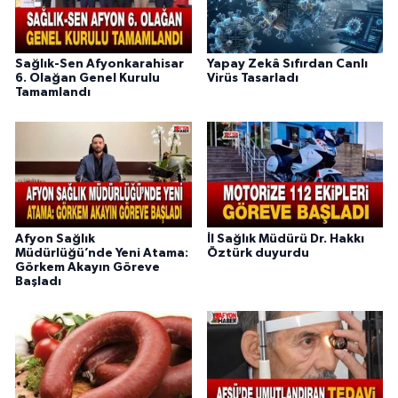
Sağlık-Sen Afyonkarahisar
Yapay Zekâ Sıfırdan Canlı
6. Olağan Genel Kurulu
Virüs Tasarladı
Tamamlandı
Afyon Sağlık
İl Sağlık Müdürü Dr. Hakkı
Müdürlüğü’nde Yeni Atama:
Öztürk duyurdu
Görkem Akayın Göreve
Başladı