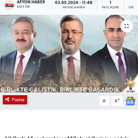
AFYON HABER
03.05.2024 - 11:48
1
EDITÖR
YAYINLANMA
PAYLAŞIM
OKUN
Magazin
Etkinlikler
Paylaş
-
+
A
A