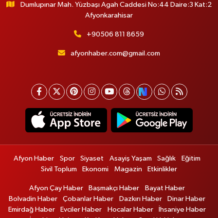
Dumlupınar Mah. Yüzbaşı Agah Caddesi No:44 Daire:3 Kat:2
Afyonkarahisar
+90506 811 8659
afyonhaber.com@gmail.com
Afyon Haber
Spor
Siyaset
Asayiş Yaşam
Sağlık
Eğitim
Sivil Toplum
Ekonomi
Magazin
Etkinlikler
Afyon Çay Haber
Başmakçı Haber
Bayat Haber
Bolvadin Haber
Çobanlar Haber
Dazkırı Haber
Dinar Haber
Emirdağ Haber
Evciler Haber
Hocalar Haber
İhsaniye Haber