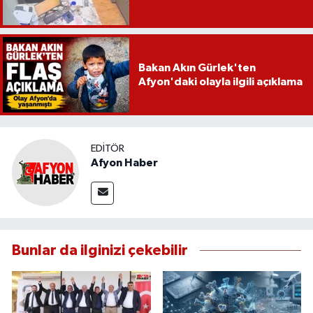
Bakan Akın Gürlek'ten
Afyon'daki olayla ilgili açıklama
EDITÖR
Afyon Haber
Bunlar da ilginizi çekebilir