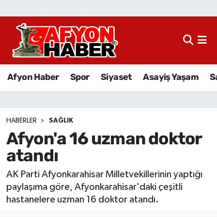
Afyon Haber
Siyaset
Afyon Haber
Spor
Siyaset
Asayiş Yaşam
S
Spor
Asayiş Yaşam
HABERLER
SAĞLIK
Afyon'a 16 uzman doktor
Sağlık
atandı
Eğitim
AK Parti Afyonkarahisar Milletvekillerinin yaptığı
Sivil Toplum
paylaşıma göre, Afyonkarahisar'daki çeşitli
hastanelere uzman 16 doktor atandı.
Ekonomi