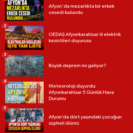
Afyon'da mezarlıkta bir erkek
cesedi bulundu
2
OEDAŞ Afyonkarahisar ili elektrik
kesintileri duyurusu
3
Büyük deprem mi geliyor?
4
Meteoroloji duyurdu:
Afyonkarahisar 5 Günlük Hava
Durumu
5
Afyon’da dört yaşındaki çocuğun
şüpheli ölümü