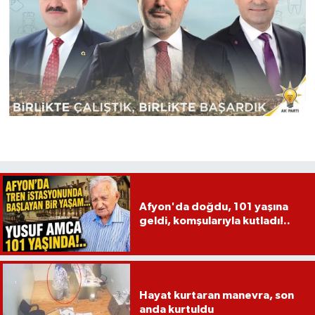
Afyon'da doğdu, 101 yaşına
geldi, komşularıyla kutladı!..
Hayat kurtaran manevra, son
anda kurtuldu