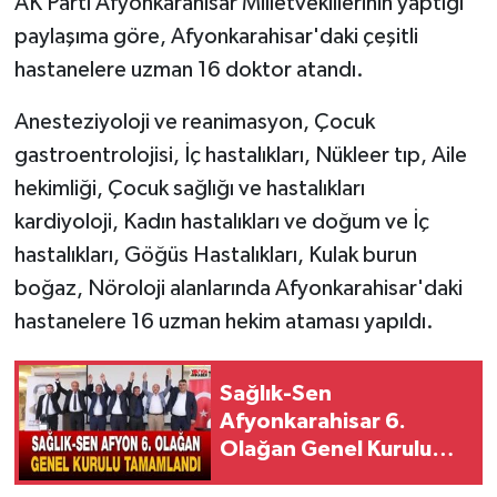
AK Parti Afyonkarahisar Milletvekillerinin yaptığı
paylaşıma göre, Afyonkarahisar'daki çeşitli
hastanelere uzman 16 doktor atandı.
Anesteziyoloji ve reanimasyon, Çocuk
gastroentrolojisi, İç hastalıkları, Nükleer tıp, Aile
hekimliği, Çocuk sağlığı ve hastalıkları
kardiyoloji, Kadın hastalıkları ve doğum ve İç
hastalıkları, Göğüs Hastalıkları, Kulak burun
boğaz, Nöroloji alanlarında Afyonkarahisar'daki
hastanelere 16 uzman hekim ataması yapıldı.
Sağlık-Sen
Afyonkarahisar 6.
Olağan Genel Kurulu
Tamamlandı