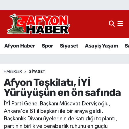
Afyon Haber
Siyaset
Afyon Haber
Spor
Siyaset
Asayiş Yaşam
S
Spor
Asayiş Yaşam
HABERLER
SIYASET
Afyon Teşkilatı, İYİ
Sağlık
Yürüyüşün en ön safında
Eğitim
İYİ Parti Genel Başkanı Müsavat Dervişoğlu,
Sivil Toplum
Ankara’da 81 il başkanı ile bir araya geldi.
Başkanlık Divanı üyelerinin de katıldığı toplantı,
Ekonomi
partinin birlik ve beraberlik ruhunu en güçlü