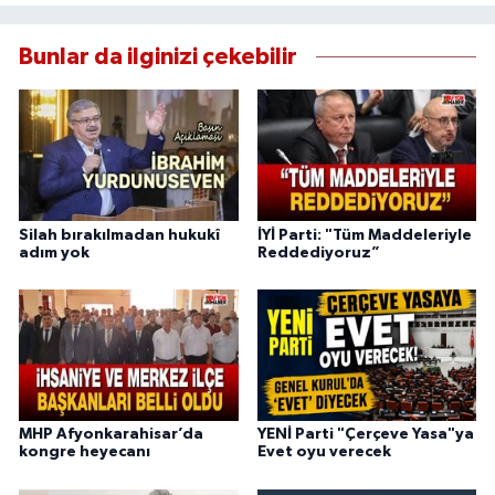
Bunlar da ilginizi çekebilir
Silah bırakılmadan hukukî
İYİ Parti: "Tüm Maddeleriyle
adım yok
Reddediyoruz”
MHP Afyonkarahisar’da
YENİ Parti "Çerçeve Yasa"ya
kongre heyecanı
Evet oyu verecek