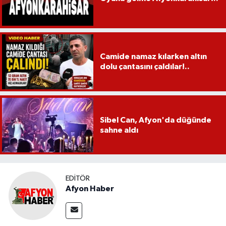
Camide namaz kılarken altın
dolu çantasını çaldılar!..
Sibel Can, Afyon'da düğünde
sahne aldı
EDITÖR
Afyon Haber