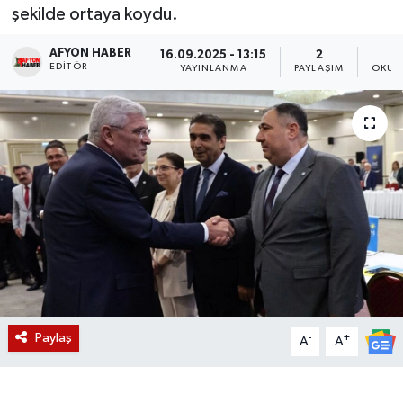
şekilde ortaya koydu.
Magazin
AFYON HABER
16.09.2025 - 13:15
2
EDITÖR
YAYINLANMA
PAYLAŞIM
OKUN
Etkinlikler
Paylaş
-
+
A
A