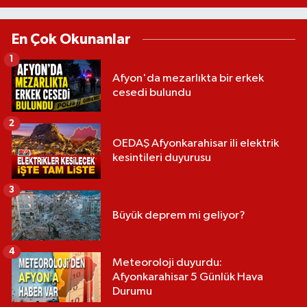
En Çok Okunanlar
1
Afyon'da mezarlıkta bir erkek
cesedi bulundu
2
OEDAŞ Afyonkarahisar ili elektrik
kesintileri duyurusu
3
Büyük deprem mi geliyor?
4
Meteoroloji duyurdu:
Afyonkarahisar 5 Günlük Hava
Durumu