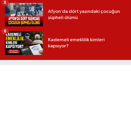
5
Afyon’da dört yaşındaki çocuğun
şüpheli ölümü
6
Kademeli emeklilik kimleri
kapsıyor?