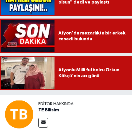
olsun" dedi ve paylaştı
Afyon'da mezarlıkta bir erkek
cesedi bulundu
Afyonlu Milli futbolcu Orkun
Kökçü'nin acı günü
EDITÖR HAKKINDA
TE Bilisim