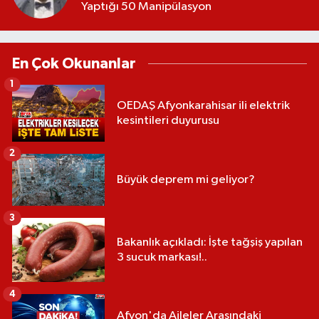
Yaptığı 50 Manipülasyon
En Çok Okunanlar
1
OEDAŞ Afyonkarahisar ili elektrik
kesintileri duyurusu
2
Büyük deprem mi geliyor?
3
Bakanlık açıkladı: İşte tağşiş yapılan
3 sucuk markası!..
4
Afyon'da Aileler Arasındaki