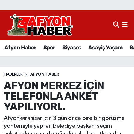
Afyon Haber
Siyaset
Afyon Haber
Spor
Siyaset
Asayiş Yaşam
S
Spor
Asayiş Yaşam
HABERLER
AFYON HABER
AFYON MERKEZ İÇİN
Sağlık
TELEFONLA ANKET
Eğitim
YAPILIYOR!..
Sivil Toplum
Afyonkarahisar için 3 gün önce bire bir görüşme
yöntemiyle yapılan belediye başkanı seçim
Ekonomi
anketinden sonra bugün de sabah saatlerinden