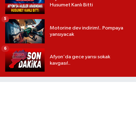
Husumet Kanlı Bitti
5
Motorine dev indirim!.. Pompaya
yansıyacak
6
Afyon'da gece yarısı sokak
kavgası!..