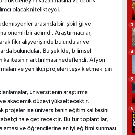
in pratik deneyim kazanmasına ve teorik
mcı olacak nitelikteydi.
demisyenler arasında bir işbirliği ve
3
a önemli bir adımdı. Araştırmacılar,
ak fikir alışverişinde bulundular ve
ılarda bulundular. Bu şekilde, bilimsel
4
 kalitesinin arttırılması hedeflendi. Afyon
maları ve yenilikçi projeleri teşvik etmek için
5
planlamalar, üniversitenin araştırma
k ve akademik düzeyi yükseltecektir.
6
 projeler ise üniversitenin eğitim kalitesini
betçi hale getirecektir. Bu tür toplantılar,
kalaması ve öğrencilerine en iyi eğitimi sunması