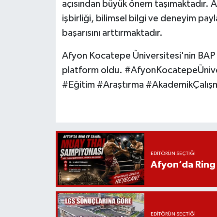
açısından büyük önem taşımaktadır. A
işbirliği, bilimsel bilgi ve deneyim pa
başarısını arttırmaktadır.
Afyon Kocatepe Üniversitesi'nin BAP to
platform oldu. #AfyonKocatepeÜniver
#Eğitim #Araştırma #AkademikÇalışm
EDITÖRÜN SEÇTIĞI
Afyon’da Ring 
EDITÖRÜN SEÇTIĞI