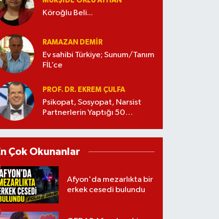
MÜRŞIDE OKLU AYHAN
Köroğlu Beli...
RAMAZAN DEMİR
Ev sahibi Türkiye; Sunum/Tanım
FİL’ce
PROF. DR. EKREM ÇULFA
Psikopat, Sosyopat, Narsist
Partnerlerin Yaptığı 50
Manipülasyon
En Çok Okunanlar
Afyon'da mezarlıkta bir
erkek cesedi bulundu