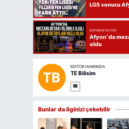
LGS sonucu Afy
EDITÖRÜN SEÇTIĞI
Afyon'da mezarl
oldu
EDITÖR HAKKINDA
TE Bilisim
Bunlar da ilginizi çekebilir