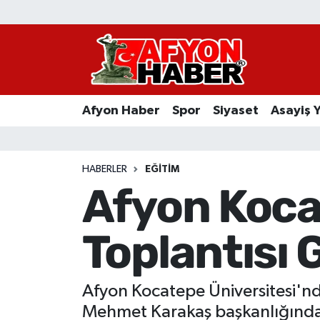
Afyon Haber
Siyaset
Afyon Haber
Spor
Siyaset
Asayiş 
Spor
Asayiş Yaşam
HABERLER
EĞITIM
Afyon Koca
Sağlık
Toplantısı G
Eğitim
Sivil Toplum
Afyon Kocatepe Üniversitesi'nde
Ekonomi
Mehmet Karakaş başkanlığında g