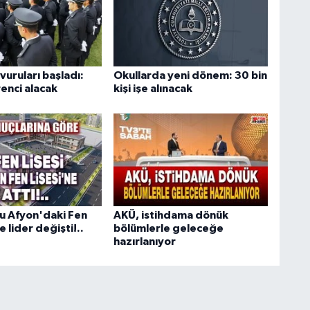
uruları başladı:
Okullarda yeni dönem: 30 bin
enci alacak
kişi işe alınacak
u Afyon'daki Fen
AKÜ, istihdama dönük
e lider değişti!..
bölümlerle geleceğe
hazırlanıyor