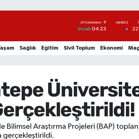
22
İmsak
04:23
Yaşam
Sağlık
Eğitim
Sivil Toplum
Ekonomi
Mag
tepe Üniversit
erçekleştirildi!
 Bilimsel Araştırma Projeleri (BAP) toplant
erçekleştirildi.