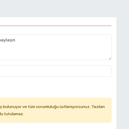
ş bulunuyor ve tüm sorumluluğu üstleniyorsunuz. Yazılan
lu tutulamaz.