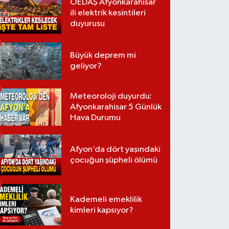
OEDAŞ Afyonkarahisar
ili elektrik kesintileri
duyurusu
Büyük deprem mi
geliyor?
Meteoroloji duyurdu:
Afyonkarahisar 5 Günlük
Hava Durumu
Afyon’da dört yaşındaki
çocuğun şüpheli ölümü
Kademeli emeklilik
kimleri kapsıyor?