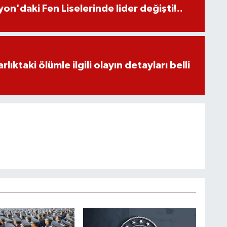
on'daki Fen Liselerinde lider değişti!..
ıktaki ölümle ilgili olayın detayları belli