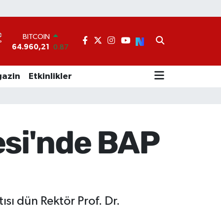
BITCOIN
64.960,21
0.87
°
DOLAR
47,7436
0.18
EURO
55,2510
0.32
azin
Etkinlikler
STERLİN
64,4811
0.38
GRAM ALTIN
6648.99
2.59
BİST100
esi'nde BAP
13.779
-14
ısı dün Rektör Prof. Dr.