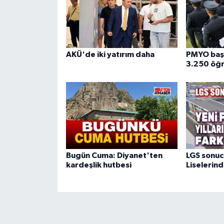
AKÜ'de iki yatırım daha
PMYO başv
3.250 öğr
Bugün Cuma: Diyanet'ten
LGS sonuc
kardeşlik hutbesi
Liselerind