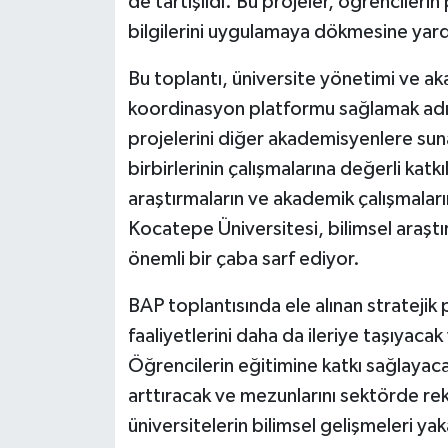
de tartışıldı. Bu projeler, öğrenciler
bilgilerini uygulamaya dökmesine yardı
Bu toplantı, üniversite yönetimi ve aka
koordinasyon platformu sağlamak adın
projelerini diğer akademisyenlere sunar
birbirlerinin çalışmalarına değerli katk
araştırmaların ve akademik çalışmaların
Kocatepe Üniversitesi, bilimsel araştır
önemli bir çaba sarf ediyor.
BAP toplantısında ele alınan stratejik 
faaliyetlerini daha da ileriye taşıyaca
Öğrencilerin eğitimine katkı sağlayacak
arttıracak ve mezunlarını sektörde reka
üniversitelerin bilimsel gelişmeleri ya