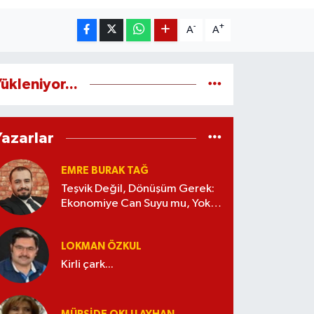
-
+
A
A
ükleniyor...
Yazarlar
EMRE BURAK TAĞ
Teşvik Değil, Dönüşüm Gerek:
Ekonomiye Can Suyu mu, Yoksa
Kaynak İsrafı mı?
LOKMAN ÖZKUL
Kirli çark...