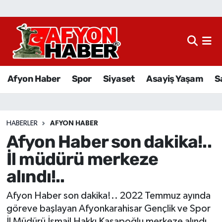
Afyon Haber
Siyaset
Afyon Haber
Spor
Siyaset
Asayiş Yaşam
S
Spor
Asayiş Yaşam
HABERLER
AFYON HABER
Afyon Haber son dakika!..
Sağlık
İl müdürü merkeze
Eğitim
alındı!..
Sivil Toplum
Afyon Haber son dakika!.. 2022 Temmuz ayında
göreve başlayan Afyonkarahisar Gençlik ve Spor
Ekonomi
İl Müdürü İsmail Hakkı Kasapoğlu merkeze alındı,