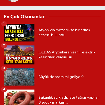
En Çok Okunanlar
1
Afyon'da mezarlıkta bir erkek
cesedi bulundu
2
OEDAŞ Afyonkarahisar ili elektrik
kesintileri duyurusu
3
Büyük deprem mi geliyor?
4
Bakanlık açıkladı: İşte tağşiş yapılan
3 sucuk markası!..