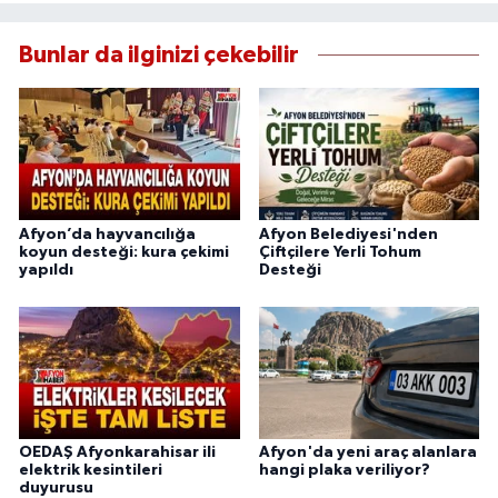
Bunlar da ilginizi çekebilir
Afyon’da hayvancılığa
Afyon Belediyesi'nden
koyun desteği: kura çekimi
Çiftçilere Yerli Tohum
yapıldı
Desteği
OEDAŞ Afyonkarahisar ili
Afyon'da yeni araç alanlara
elektrik kesintileri
hangi plaka veriliyor?
duyurusu