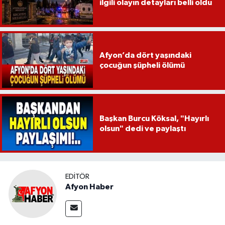
ilgili olayın detayları belli oldu
Afyon’da dört yaşındaki
çocuğun şüpheli ölümü
Başkan Burcu Köksal, "Hayırlı
olsun" dedi ve paylaştı
EDITÖR
Afyon Haber