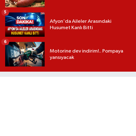
5
Afyon'da Aileler Arasındaki
Husumet Kanlı Bitti
6
Motorine dev indirim!.. Pompaya
yansıyacak