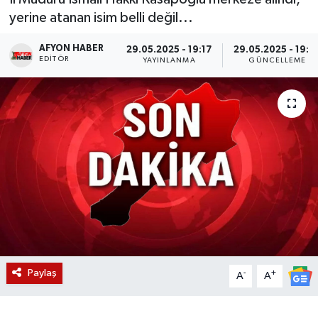
yerine atanan isim belli değil...
Magazin
AFYON HABER
29.05.2025 - 19:17
29.05.2025 - 19:2
EDITÖR
Etkinlikler
YAYINLANMA
GÜNCELLEME
Paylaş
-
+
A
A