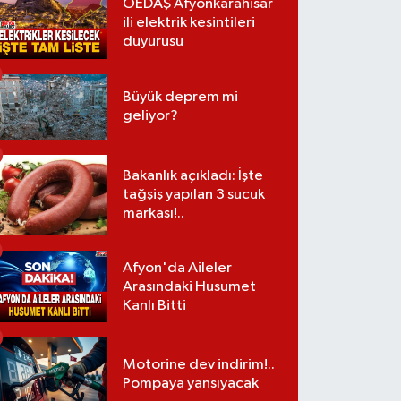
OEDAŞ Afyonkarahisar
ili elektrik kesintileri
duyurusu
Büyük deprem mi
geliyor?
Bakanlık açıkladı: İşte
tağşiş yapılan 3 sucuk
markası!..
Afyon'da Aileler
Arasındaki Husumet
Kanlı Bitti
Motorine dev indirim!..
Pompaya yansıyacak