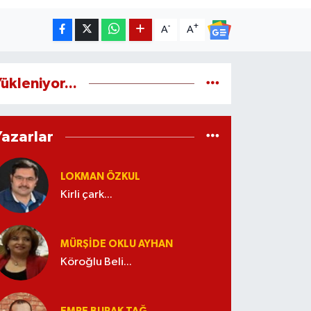
-
+
A
A
ükleniyor...
Yazarlar
LOKMAN ÖZKUL
Kirli çark...
MÜRŞIDE OKLU AYHAN
Köroğlu Beli...