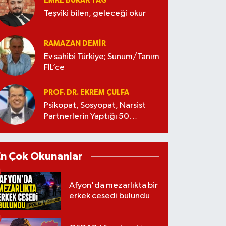
EMRE BURAK TAĞ
Teşviki bilen, geleceği okur
RAMAZAN DEMİR
Ev sahibi Türkiye; Sunum/Tanım
FİL’ce
PROF. DR. EKREM ÇULFA
Psikopat, Sosyopat, Narsist
Partnerlerin Yaptığı 50
Manipülasyon
En Çok Okunanlar
Afyon'da mezarlıkta bir
erkek cesedi bulundu