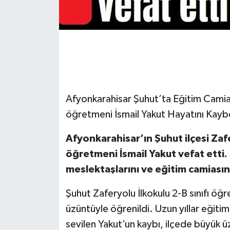
Afyonkarahisar Şuhut’ta Eğitim Camiası
öğretmeni İsmail Yakut Hayatını Kayb
Afyonkarahisar’ın Şuhut ilçesi Zafe
öğretmeni İsmail Yakut vefat etti. 
meslektaşlarını ve eğitim camiası
Şuhut Zaferyolu İlkokulu 2-B sınıfı öğr
üzüntüyle öğrenildi. Uzun yıllar eğiti
sevilen Yakut’un kaybı, ilçede büyük ü