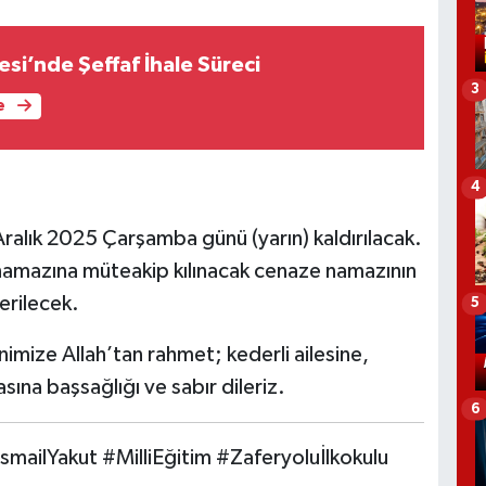
si’nde Şeffaf İhale Süreci
3
e
4
ralık 2025 Çarşamba günü (yarın) kaldırılacak.
 namazına müteakip kılınacak cenaze namazının
erilecek.
5
ize Allah’tan rahmet; kederli ailesine,
sına başsağlığı ve sabır dileriz.
6
mailYakut #MilliEğitim #Zaferyoluİlkokulu