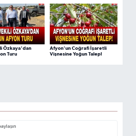
ili Özkaya'dan
Afyon'un Coğrafi İşaretli
on Turu
Vişnesine Yoğun Talep!