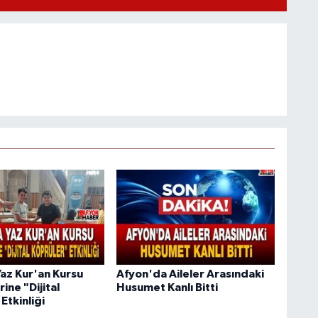
Yaz Kur'an Kursu
Afyon'da Aileler Arasındaki
ine "Dijital
Husumet Kanlı Bitti
Etkinliği