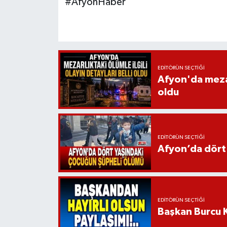
#AfyonHaber
EDITÖRÜN SEÇTIĞI
Afyon'da mezarl
oldu
EDITÖRÜN SEÇTIĞI
Afyon’da dört
EDITÖRÜN SEÇTIĞI
Başkan Burcu K