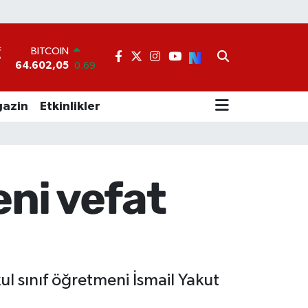
BITCOIN
64.602,05
0.69
°
DOLAR
47,5986
0.06
EURO
azin
Etkinlikler
55,0700
0.1
STERLİN
64,2438
0.21
GRAM ALTIN
6513.94
0.32
eni vefat
BİST100
13.768
48
ul sınıf öğretmeni İsmail Yakut