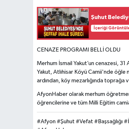
Şuhut Belediye
İçeriği Görüntül
CENAZE PROGRAMI BELLİ OLDU
Merhum İsmail Yakut’un cenazesi, 31 A
Yakut, Atlıhisar Köyü Camii'nde öğle
ardından, köy mezarlığında toprağa v
AfyonHaber olarak merhum öğretmenim
öğrencilerine ve tüm Milli Eğitim camia
#Afyon #Şuhut #Vefat #Başsağlığı #İs