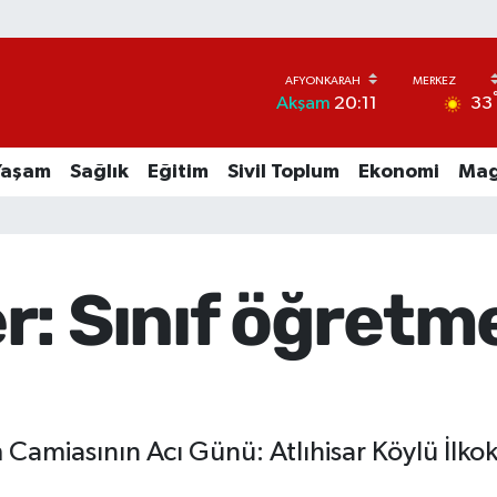
33
Akşam
20:11
Yaşam
Sağlık
Eğitim
Sivil Toplum
Ekonomi
Mag
: Sınıf öğretm
Camiasının Acı Günü: Atlıhisar Köylü İlkok