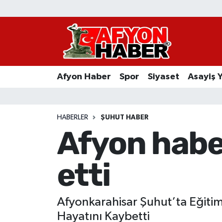
Afyon Haber
Siyaset
Afyon Haber
Spor
Siyaset
Asayiş 
Spor
Asayiş Yaşam
HABERLER
ŞUHUT HABER
Afyon haber
Sağlık
etti
Eğitim
Sivil Toplum
Afyonkarahisar Şuhut’ta Eğitim 
Ekonomi
Hayatını Kaybetti