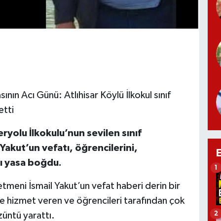
nın Acı Günü: Atlıhisar Köylü İlkokul sınıf
etti
ryolu İlkokulu’nun sevilen sınıf
Yakut’un vefatı, öğrencilerini,
nı yasa boğdu.
1
etmeni İsmail Yakut’un vefat haberi derin bir
me hizmet veren ve öğrencileri tarafından çok
2
züntü yarattı.