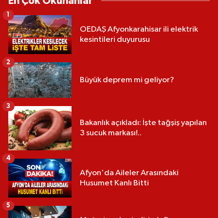
En Çok Okunanlar
1
OEDAŞ Afyonkarahisar ili elektrik
kesintileri duyurusu
2
Büyük deprem mi geliyor?
3
Bakanlık açıkladı: İşte tağşiş yapılan
3 sucuk markası!..
4
Afyon'da Aileler Arasındaki
Husumet Kanlı Bitti
5