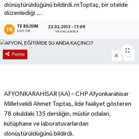
dönüştürüldüğünü bildirdi.rnToptaş, bir otelde
Magazin
düzenlediği ...
Etkinlikler
TE BILISIM
23.02.2013 - 17:09
EDITÖR
YAYINLANMA
Paylaş
-
+
A
A
AFYONKARAHİSAR (AA) – CHP Afyonkarahisar
Milletvekili Ahmet Toptaş, ilde faaliyet gösteren
78 okuldaki 135 dersliğin, müdür odaları,
kütüphane ve laboratuvarlardan
dönüştürüldüğünü bildirdi.