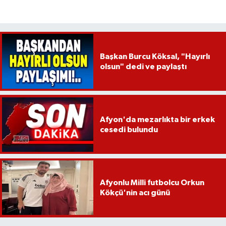
Başkan Burcu Köksal, "Hayırlı
olsun" dedi ve paylaştı
Afyon'da mezarlıkta bir erkek
cesedi bulundu
Afyonlu Milli futbolcu Orkun
Kökçü'nin acı günü