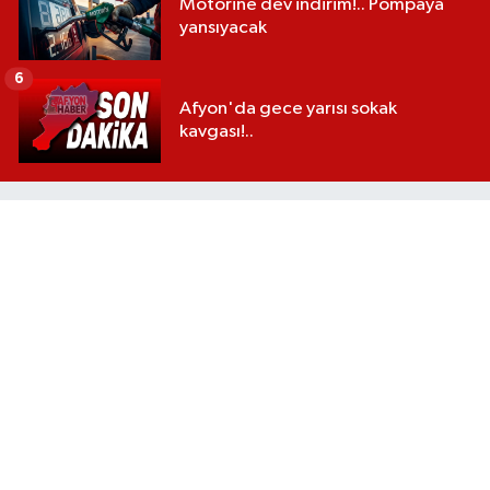
Motorine dev indirim!.. Pompaya
yansıyacak
6
Afyon'da gece yarısı sokak
kavgası!..