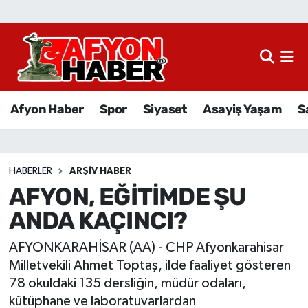
Afyon Haber
Siyaset
Afyon Haber
Spor
Siyaset
Asayiş Yaşam
S
Spor
Asayiş Yaşam
HABERLER
ARŞIV HABER
AFYON, EĞİTİMDE ŞU
Sağlık
ANDA KAÇINCI?
Eğitim
AFYONKARAHİSAR (AA) - CHP Afyonkarahisar
Sivil Toplum
Milletvekili Ahmet Toptaş, ilde faaliyet gösteren
78 okuldaki 135 dersliğin, müdür odaları,
Ekonomi
kütüphane ve laboratuvarlardan