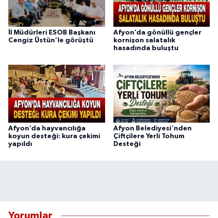
İl Müdürleri ESOB Başkanı
Afyon’da gönüllü gençler
Cengiz Üstün’le görüştü
kornişon salatalık
hasadında buluştu
Afyon’da hayvancılığa
Afyon Belediyesi'nden
koyun desteği: kura çekimi
Çiftçilere Yerli Tohum
yapıldı
Desteği
Yorumlar