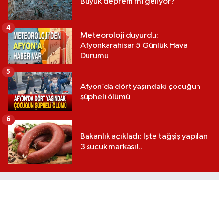
Büyük deprem mi geliyor?
4
Meteoroloji duyurdu:
Afyonkarahisar 5 Günlük Hava
Durumu
5
Afyon’da dört yaşındaki çocuğun
şüpheli ölümü
6
Bakanlık açıkladı: İşte tağşiş yapılan
3 sucuk markası!..