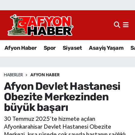
Afyon Haber
Siyaset
Afyon Haber
Spor
Siyaset
Asayiş Yaşam
S
Spor
Asayiş Yaşam
HABERLER
AFYON HABER
Afyon Devlet Hastanesi
Sağlık
Obezite Merkezinden
Eğitim
büyük başarı
Sivil Toplum
30 Temmuz 2025’te hizmete açılan
Afyonkarahisar Devlet Hastanesi Obezite
Ekonomi
Merkezi, kısa sürede çok sayıda hastanın sağlıklı