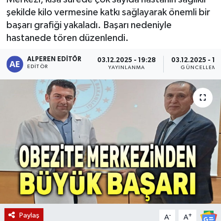
şekilde kilo vermesine katkı sağlayarak önemli bir
Magazin
başarı grafiği yakaladı. Başarı nedeniyle
hastanede tören düzenlendi.
Etkinlikler
ALPEREN EDITÖR
03.12.2025 - 19:28
03.12.2025 - 19
EDITÖR
YAYINLANMA
GÜNCELLEME
Paylaş
-
+
A
A