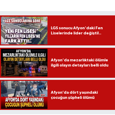
LGS sonucu Afyon'daki Fen
Liselerinde lider değişti!..
Afyon'da mezarlıktaki ölümle
ilgili olayın detayları belli oldu
Afyon’da dört yaşındaki
çocuğun şüpheli ölümü