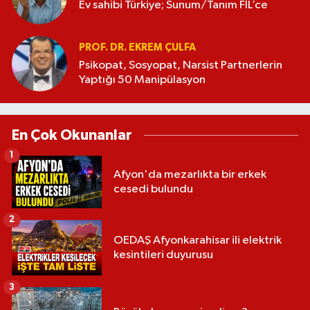
Ev sahibi Türkiye; Sunum/Tanım FİL’ce
PROF. DR. EKREM ÇULFA
Psikopat, Sosyopat, Narsist Partnerlerin
Yaptığı 50 Manipülasyon
En Çok Okunanlar
1
Afyon'da mezarlıkta bir erkek
cesedi bulundu
2
OEDAŞ Afyonkarahisar ili elektrik
kesintileri duyurusu
3