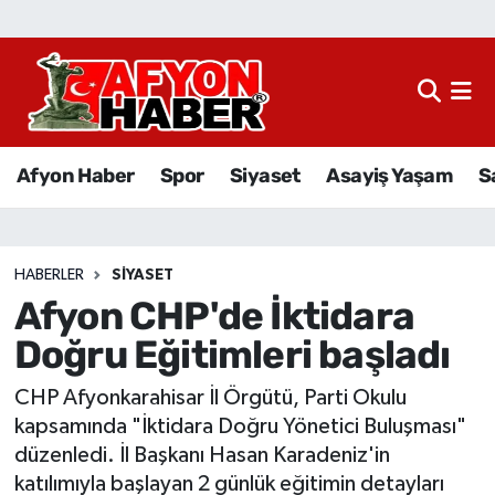
Afyon Haber
Siyaset
Afyon Haber
Spor
Siyaset
Asayiş Yaşam
S
Spor
Asayiş Yaşam
HABERLER
SIYASET
Afyon CHP'de İktidara
Sağlık
Doğru Eğitimleri başladı
Eğitim
CHP Afyonkarahisar İl Örgütü, Parti Okulu
Sivil Toplum
kapsamında "İktidara Doğru Yönetici Buluşması"
düzenledi. İl Başkanı Hasan Karadeniz'in
Ekonomi
katılımıyla başlayan 2 günlük eğitimin detayları