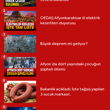
2
OEDAŞ Afyonkarahisar ili elektrik
kesintileri duyurusu
3
Büyük deprem mi geliyor?
4
Afyon’da dört yaşındaki çocuğun
şüpheli ölümü
5
Bakanlık açıkladı: İşte tağşiş yapılan
3 sucuk markası!..
6