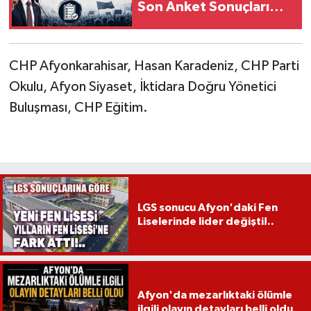
Son Anket Sonuçları
Açıklandı
CHP Afyonkarahisar, Hasan Karadeniz, CHP Parti
Okulu, Afyon Siyaset, İktidara Doğru Yönetici
Buluşması, CHP Eğitim.
LGS sonucu Afyon'daki Fen
Liselerinde lider değişti!..
Afyon'da mezarlıktaki ölümle
ilgili olayın detayları belli oldu