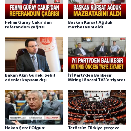
Fehmi Güray Çakır’dan
Başkan Kürşat Ağduk
referandum çağrısı
mazbatasını aldı
Bakan Akın Gürlek: Şehit
İYİ Parti’den Balıkesir
edenler kapsam dışı
Mitingi öncesi TV3’e ziyaret
Hakan Şeref Olgun:
Terörsüz Türkiye çerçeve