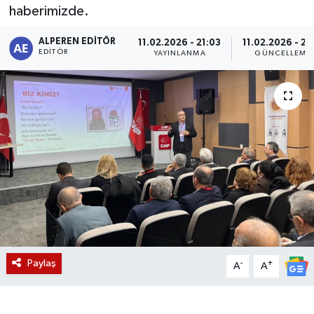
haberimizde.
Magazin
ALPEREN EDITÖR
11.02.2026 - 21:03
11.02.2026 - 21
EDITÖR
YAYINLANMA
GÜNCELLEME
Etkinlikler
Paylaş
-
+
A
A