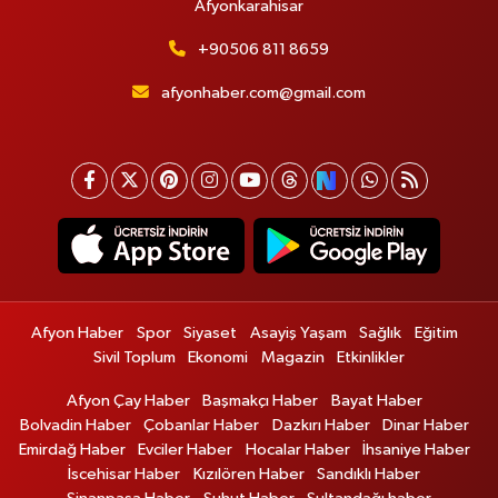
Afyonkarahisar
+90506 811 8659
afyonhaber.com@gmail.com
Afyon Haber
Spor
Siyaset
Asayiş Yaşam
Sağlık
Eğitim
Sivil Toplum
Ekonomi
Magazin
Etkinlikler
Afyon Çay Haber
Başmakçı Haber
Bayat Haber
Bolvadin Haber
Çobanlar Haber
Dazkırı Haber
Dinar Haber
Emirdağ Haber
Evciler Haber
Hocalar Haber
İhsaniye Haber
İscehisar Haber
Kızılören Haber
Sandıklı Haber