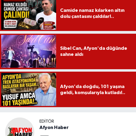
Camide namaz kılarken altın
dolu çantasını çaldılar!..
Sibel Can, Afyon'da düğünde
sahne aldı
Afyon'da doğdu, 101 yaşına
geldi, komşularıyla kutladı!..
EDITÖR
Afyon Haber