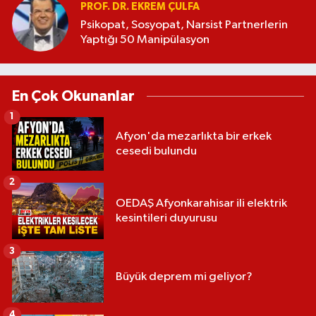
PROF. DR. EKREM ÇULFA
Psikopat, Sosyopat, Narsist Partnerlerin
Yaptığı 50 Manipülasyon
En Çok Okunanlar
1
Afyon'da mezarlıkta bir erkek
cesedi bulundu
2
OEDAŞ Afyonkarahisar ili elektrik
kesintileri duyurusu
3
Büyük deprem mi geliyor?
4