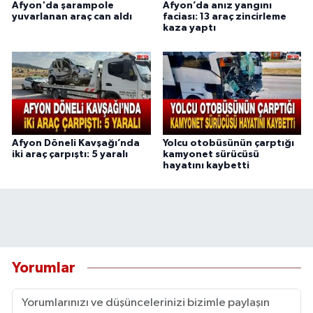
Afyon'da şarampole
Afyon’da anız yangını
yuvarlanan araç can aldı
faciası: 13 araç zincirleme
kaza yaptı
Afyon Döneli Kavşağı’nda
Yolcu otobüsünün çarptığı
iki araç çarpıştı: 5 yaralı
kamyonet sürücüsü
hayatını kaybetti
Yorumlar