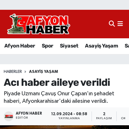
Afyon Haber
Siyaset
Afyon Haber
Spor
Siyaset
Asayiş Yaşam
S
Spor
Asayiş Yaşam
HABERLER
ASAYIŞ YAŞAM
Acı haber aileye verildi
Sağlık
Piyade Uzmanı Çavuş Onur Çapan'ın şehadet
Eğitim
haberi, Afyonkarahisar'daki ailesine verildi.
Sivil Toplum
AFYON HABER
12.09.2024 - 08:58
2
EDITÖR
YAYINLANMA
PAYLAŞIM
OKU
Ekonomi