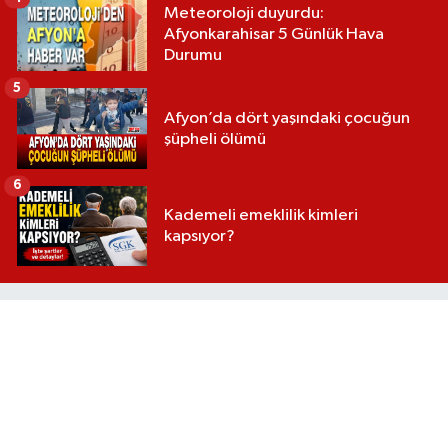
Meteoroloji duyurdu:
Afyonkarahisar 5 Günlük Hava
Durumu
5
Afyon’da dört yaşındaki çocuğun
şüpheli ölümü
6
Kademeli emeklilik kimleri
kapsıyor?