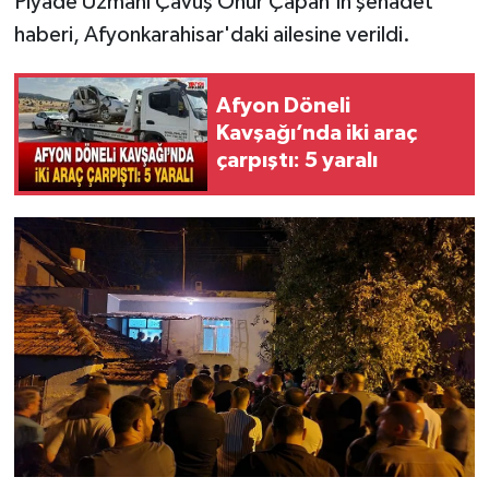
Piyade Uzmanı Çavuş Onur Çapan'ın şehadet
haberi, Afyonkarahisar'daki ailesine verildi.
Afyon Döneli
Kavşağı’nda iki araç
çarpıştı: 5 yaralı