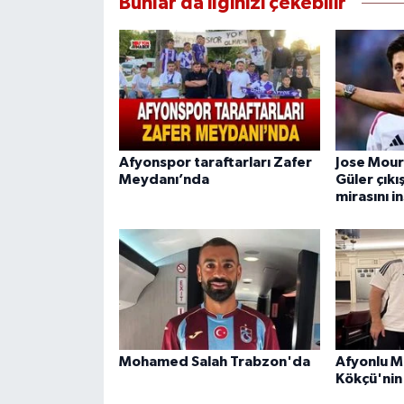
Bunlar da ilginizi çekebilir
Afyonspor taraftarları Zafer
Jose Mour
Meydanı’nda
Güler çıkı
mirasını i
Mohamed Salah Trabzon'da
Afyonlu Mi
Kökçü'nin