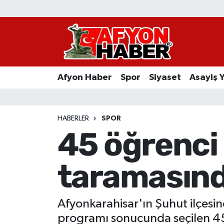
Afyon Haber
Siyaset
Afyon Haber
Spor
Siyaset
Asayiş 
Spor
Asayiş Yaşam
HABERLER
SPOR
45 öğrenci
Sağlık
taramasınd
Eğitim
Sivil Toplum
Afyonkarahisar'ın Şuhut ilçesi
Ekonomi
programı sonucunda seçilen 45