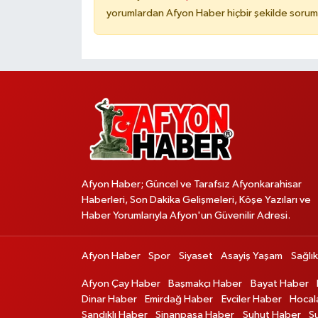
yorumlardan Afyon Haber hiçbir şekilde sorum
Afyon Haber; Güncel ve Tarafsız Afyonkarahisar
Haberleri, Son Dakika Gelişmeleri, Köşe Yazıları ve
Haber Yorumlarıyla Afyon'un Güvenilir Adresi.
Afyon Haber
Spor
Siyaset
Asayiş Yaşam
Sağlık
Afyon Çay Haber
Başmakçı Haber
Bayat Haber
Dinar Haber
Emirdağ Haber
Evciler Haber
Hocal
Sandıklı Haber
Sinanpaşa Haber
Şuhut Haber
S