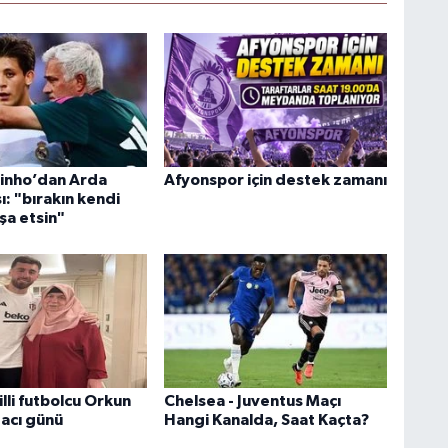
inho’dan Arda
Afyonspor için destek zamanı
şı: "bırakın kendi
nşa etsin"
lli futbolcu Orkun
Chelsea - Juventus Maçı
 acı günü
Hangi Kanalda, Saat Kaçta?