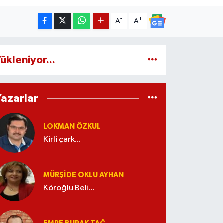
-
+
A
A
ükleniyor...
Yazarlar
LOKMAN ÖZKUL
Kirli çark...
MÜRŞIDE OKLU AYHAN
Köroğlu Beli...