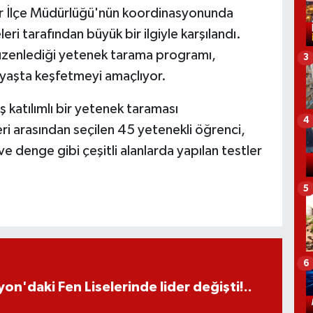
por İlçe Müdürlüğü'nün koordinasyonunda
leri tarafından büyük bir ilgiyle karşılandı.
 düzenlediği yetenek tarama programı,
3
n yaşta keşfetmeyi amaçlıyor.
 katılımlı bir yetenek taraması
4
eri arasından seçilen 45 yetenekli öğrenci,
 ve denge gibi çeşitli alanlarda yapılan testler
5
6
on'daki Fen Liselerinde lider değişti!..