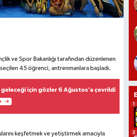
nçlik ve Spor Bakanlığı tarafından düzenlenen
eçilen 45 öğrenci, antrenmanlara başladı.
geleceği için gözler 6 Ağustos’a çevrildi
e
1
2
larını keşfetmek ve yetiştirmek amacıyla