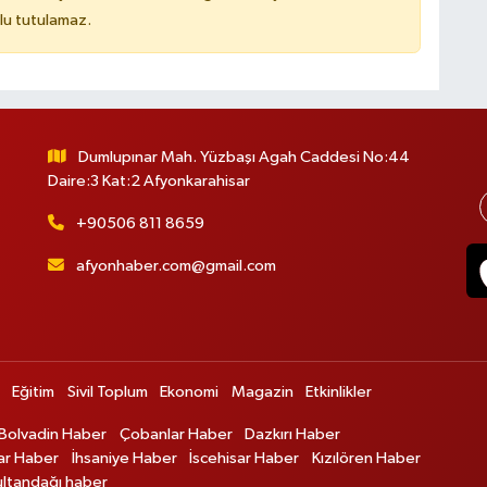
lu tutulamaz.
Dumlupınar Mah. Yüzbaşı Agah Caddesi No:44
Daire:3 Kat:2 Afyonkarahisar
+90506 811 8659
afyonhaber.com@gmail.com
Eğitim
Sivil Toplum
Ekonomi
Magazin
Etkinlikler
Bolvadin Haber
Çobanlar Haber
Dazkırı Haber
ar Haber
İhsaniye Haber
İscehisar Haber
Kızılören Haber
ultandağı haber