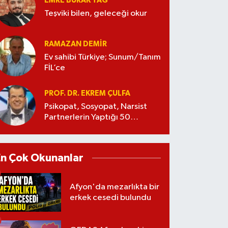
EMRE BURAK TAĞ
Teşviki bilen, geleceği okur
RAMAZAN DEMİR
Ev sahibi Türkiye; Sunum/Tanım
FİL’ce
PROF. DR. EKREM ÇULFA
Psikopat, Sosyopat, Narsist
Partnerlerin Yaptığı 50
Manipülasyon
En Çok Okunanlar
Afyon'da mezarlıkta bir
erkek cesedi bulundu