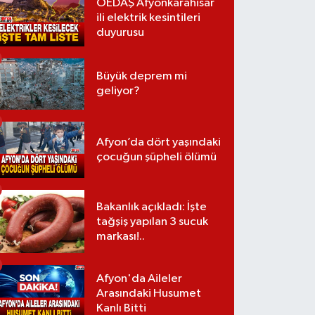
OEDAŞ Afyonkarahisar
ili elektrik kesintileri
duyurusu
Büyük deprem mi
geliyor?
Afyon’da dört yaşındaki
çocuğun şüpheli ölümü
Bakanlık açıkladı: İşte
tağşiş yapılan 3 sucuk
markası!..
Afyon'da Aileler
Arasındaki Husumet
Kanlı Bitti