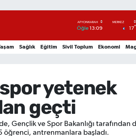
17
Öğle
13:09
Yaşam
Sağlık
Eğitim
Sivil Toplum
Ekonomi
Mag
 spor yetenek
an geçti
nde, Gençlik ve Spor Bakanlığı tarafında
 öğrenci, antrenmanlara başladı.