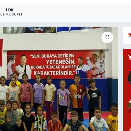
1 DK
UNMA SÜRESI
Y