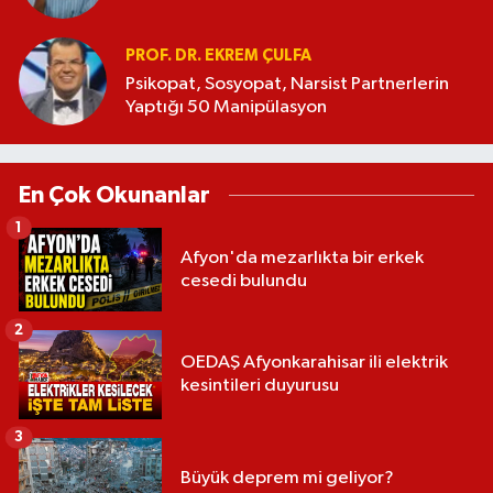
PROF. DR. EKREM ÇULFA
Psikopat, Sosyopat, Narsist Partnerlerin
Yaptığı 50 Manipülasyon
En Çok Okunanlar
1
Afyon'da mezarlıkta bir erkek
cesedi bulundu
2
OEDAŞ Afyonkarahisar ili elektrik
kesintileri duyurusu
3
Büyük deprem mi geliyor?