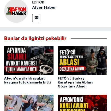
EDITÖR
Afyon Haber
Bunlar da ilginizi çekebilir
Afyon'da silahlı avukat
FETÖ’cü Burkay
kavgası tutuklamayla bitti
Karatepe’nin Ablası
Gözaltına Alındı