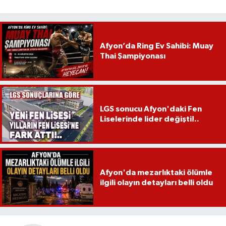
Afyon’da Ring Ev Sahibi: Muay
Thai Şampiyonası
LGS sonucu Afyon'daki Fen
Liselerinde lider değişti!..
Afyon'da mezarlıktaki ölümle
ilgili olayın detayları belli oldu