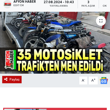
AFYON HABER
27.08.2024 - 10:43
3
EDITÖR
YAYINLANMA
PAYLAŞIM
OKUN
Magazin
Etkinlikler
Paylaş
-
+
A
A