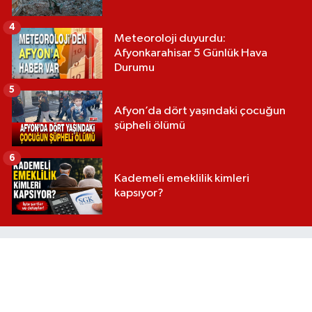
4
Meteoroloji duyurdu:
Afyonkarahisar 5 Günlük Hava
Durumu
5
Afyon’da dört yaşındaki çocuğun
şüpheli ölümü
6
Kademeli emeklilik kimleri
kapsıyor?