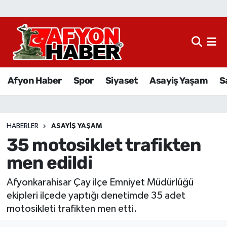
Afyon Haber
Siyaset
Afyon Haber
Spor
Siyaset
Asayiş Yaşam
S
Spor
Asayiş Yaşam
HABERLER
ASAYIŞ YAŞAM
35 motosiklet trafikten
Sağlık
men edildi
Eğitim
Afyonkarahisar Çay ilçe Emniyet Müdürlüğü
Sivil Toplum
ekipleri ilçede yaptığı denetimde 35 adet
motosikleti trafikten men etti.
Ekonomi