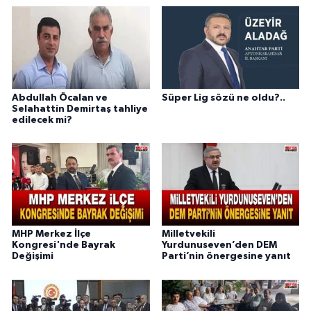
Abdullah Öcalan ve
Süper Lig sözü ne oldu?..
Selahattin Demirtaş tahliye
edilecek mi?
MHP Merkez İlçe
Milletvekili
Kongresi'nde Bayrak
Yurdunuseven’den DEM
Değişimi
Parti’nin önergesine yanıt