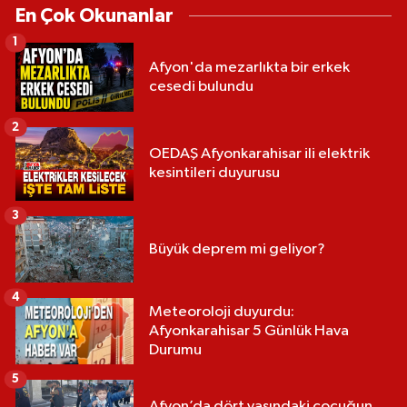
En Çok Okunanlar
1
Afyon'da mezarlıkta bir erkek
cesedi bulundu
2
OEDAŞ Afyonkarahisar ili elektrik
kesintileri duyurusu
3
Büyük deprem mi geliyor?
4
Meteoroloji duyurdu:
Afyonkarahisar 5 Günlük Hava
Durumu
5
Afyon’da dört yaşındaki çocuğun