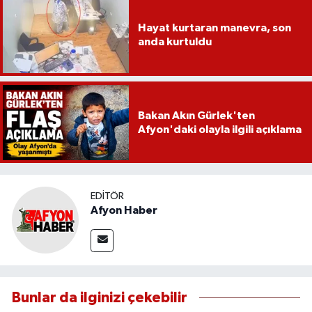
Hayat kurtaran manevra, son
anda kurtuldu
Bakan Akın Gürlek'ten
Afyon'daki olayla ilgili açıklama
EDITÖR
Afyon Haber
Bunlar da ilginizi çekebilir