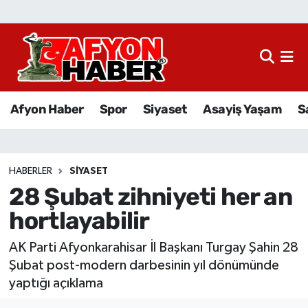
Afyon Haber
Siyaset
Afyon Haber
Spor
Siyaset
Asayiş Yaşam
S
Spor
Asayiş Yaşam
HABERLER
SIYASET
28 Şubat zihniyeti her an
Sağlık
hortlayabilir
Eğitim
AK Parti Afyonkarahisar İl Başkanı Turgay Şahin 28
Sivil Toplum
Şubat post-modern darbesinin yıl dönümünde
yaptığı açıklama
Ekonomi