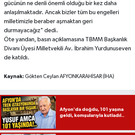
gücünün ne denli önemli olduğu bir kez daha
anlaşılmaktadır. Ancak bizler tüm bu engelleri
milletimizle beraber aşmaktan geri
durmayacağız" dedi.
Öte yandan, basın açıklamasına TBMM Başkanlık
Divanı Üyesi Milletvekili Av. İbrahim Yurdunuseven
de katıldı.
Kaynak:
Gökten Ceylan AFYONKARAHİSAR (İHA)
Afyon'da doğdu, 101 yaşına
geldi, komşularıyla kutladı!..