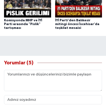
Komisyonda MHP ve İYİ
İYİ Parti’den Balıkesir
Parti arasında "Pislik"
mitingi öncesi İscehisar’da
tartışması
teşkilat mesaisi
Yorumlar (5)