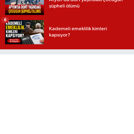
şüpheli ölümü
6
Kademeli emeklilik kimleri
kapsıyor?