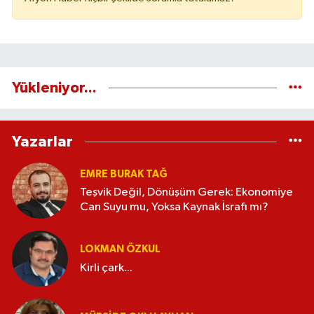
Yükleniyor...
Yazarlar
EMRE BURAK TAĞ
Teşvik Değil, Dönüşüm Gerek: Ekonomiye
Can Suyu mu, Yoksa Kaynak İsrafı mı?
LOKMAN ÖZKUL
Kirli çark...