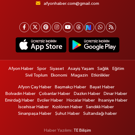
afyonhaber.com@gmail.com
Afyon Haber
Spor
Siyaset
Asayiş Yaşam
Sağlık
Eğitim
Sivil Toplum
Ekonomi
Magazin
Etkinlikler
Afyon Çay Haber
Başmakçı Haber
Bayat Haber
Bolvadin Haber
Çobanlar Haber
Dazkırı Haber
Dinar Haber
Emirdağ Haber
Evciler Haber
Hocalar Haber
İhsaniye Haber
İscehisar Haber
Kızılören Haber
Sandıklı Haber
Sinanpaşa Haber
Şuhut Haber
Sultandağı haber
Haber Yazılımı:
TE Bilişim