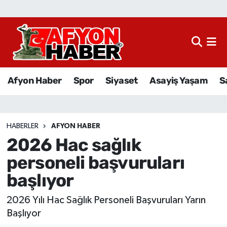
Afyon Haber
Siyaset
Afyon Haber
Spor
Siyaset
Asayiş Yaşam
S
Spor
Asayiş Yaşam
HABERLER
AFYON HABER
2026 Hac sağlık
Sağlık
personeli başvuruları
Eğitim
başlıyor
Sivil Toplum
2026 Yılı Hac Sağlık Personeli Başvuruları Yarın
Başlıyor
Ekonomi