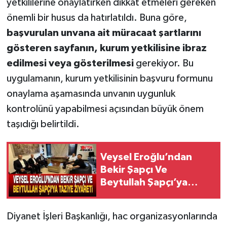
yetkililerine onaylatırken dikkat etmeleri gereken
önemli bir husus da hatırlatıldı. Buna göre,
başvurulan unvana ait müracaat şartlarını
gösteren sayfanın, kurum yetkilisine ibraz
edilmesi veya gösterilmesi
gerekiyor. Bu
uygulamanın, kurum yetkilisinin başvuru formunu
onaylama aşamasında unvanın uygunluk
kontrolünü yapabilmesi açısından büyük önem
taşıdığı belirtildi.
Veysel Eroğlu’ndan
Bekir Şapçı Ve
Beytullah Şapçı’ya
Taziye Ziyareti
Diyanet İşleri Başkanlığı, hac organizasyonlarında