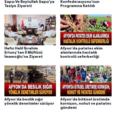
Şapçı Ve Beytullah Şapçı’ya
Konfederasyonu’nun
Taziye Ziyareti
Programına Katıldı
Hafız Halil İbrahim
Afyon’da patates ekim
Ertunç’tan İl Müftüsü
alanlarında hastalık
İmamoğlu’na Ziyaret
kontrolü seferberliği
Afyon’da besilik sığır
Afyon’da bitkisel üretimde
yönelik denetimler sürüyor
kornişon, nohut ve patates
gündemi