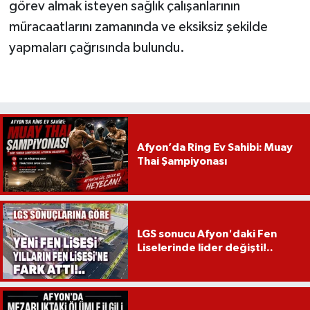
görev almak isteyen sağlık çalışanlarının
müracaatlarını zamanında ve eksiksiz şekilde
yapmaları çağrısında bulundu.
Afyon’da Ring Ev Sahibi: Muay
Thai Şampiyonası
LGS sonucu Afyon'daki Fen
Liselerinde lider değişti!..