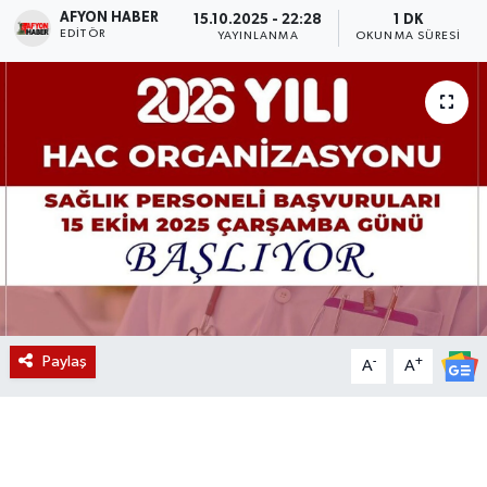
AFYON HABER
15.10.2025 - 22:28
1 DK
EDITÖR
Magazin
YAYINLANMA
OKUNMA SÜRESI
Etkinlikler
Paylaş
-
+
A
A