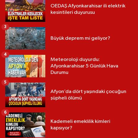
OEDAŞ Afyonkarahisar ili elektrik
kesintileri duyurusu
3
Büyük deprem mi geliyor?
4
Meteoroloji duyurdu:
Afyonkarahisar 5 Günlük Hava
Durumu
5
Afyon’da dört yaşındaki çocuğun
şüpheli ölümü
6
Kademeli emeklilik kimleri
kapsıyor?