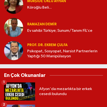
MÜRŞIDE OKLU AYHAN
Köroğlu Beli...
RAMAZAN DEMİR
Ev sahibi Türkiye; Sunum/Tanım FİL’ce
PROF. DR. EKREM ÇULFA
Psikopat, Sosyopat, Narsist Partnerlerin
Yaptığı 50 Manipülasyon
En Çok Okunanlar
1
Afyon'da mezarlıkta bir erkek
cesedi bulundu
2