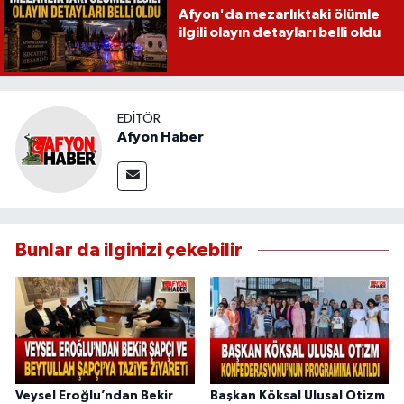
Afyon'da mezarlıktaki ölümle
ilgili olayın detayları belli oldu
EDITÖR
Afyon Haber
Bunlar da ilginizi çekebilir
Veysel Eroğlu’ndan Bekir
Başkan Köksal Ulusal Otizm