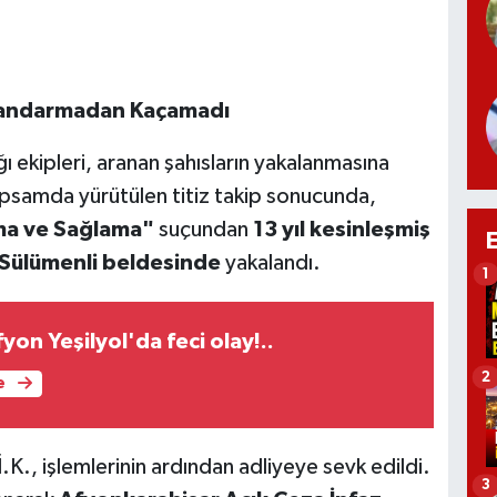
s Jandarmadan Kaçamadı
 ekipleri, aranan şahısların yakalanmasına
kapsamda yürütülen titiz takip sonucunda,
ma ve Sağlama"
suçundan
13 yıl kesinleşmiş
Sülümenli beldesinde
yakalandı.
1
yon Yeşilyol'da feci olay!..
2
e
.K., işlemlerinin ardından adliyeye sevk edildi.
3