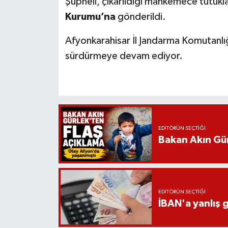
Şüpheli, çıkarıldığı mahkemece tutuk
Kurumu’na
gönderildi.
Afyonkarahisar İl Jandarma Komutanlığı,
sürdürmeye devam ediyor.
EDITÖRÜN SEÇTIĞI
Bakan Akın Gür
EDITÖRÜN SEÇTIĞI
İBAN'a yanlış g