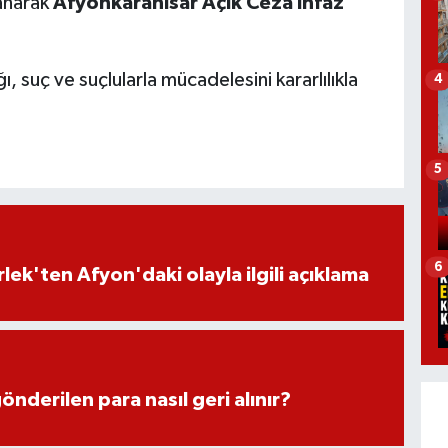
lanarak
Afyonkarahisar Açık Ceza İnfaz
 suç ve suçlularla mücadelesini kararlılıkla
4
5
6
lek'ten Afyon'daki olayla ilgili açıklama
önderilen para nasıl geri alınır?