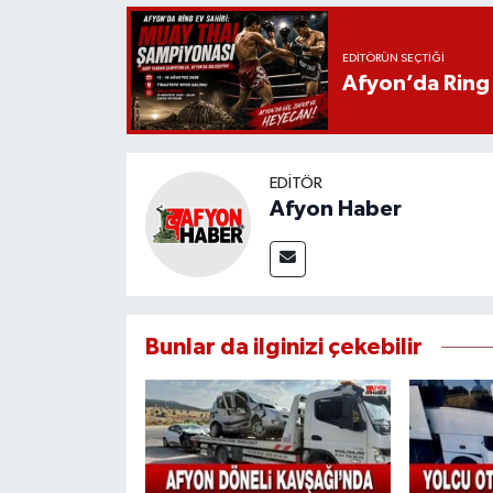
EDITÖRÜN SEÇTIĞI
Afyon’da Ring 
EDITÖR
Afyon Haber
Bunlar da ilginizi çekebilir