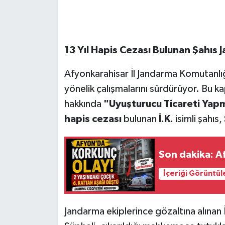
13 Yıl Hapis Cezası Bulunan Şahı
Afyonkarahisar İl Jandarma Komutanlığı
yönelik çalışmalarını sürdürüyor. Bu 
hakkında
"Uyuşturucu Ticareti Yap
hapis cezası
bulunan
İ.K.
isimli şahıs,
Son dakika: Af
İçeriği Görüntül
Jandarma ekiplerince gözaltına alınan İ