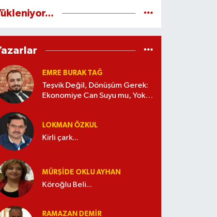
ükleniyor...
Yazarlar
EMRE BURAK TAĞ
Teşvik Değil, Dönüşüm Gerek:
Ekonomiye Can Suyu mu, Yoksa
Kaynak İsrafı mı?
LOKMAN ÖZKUL
Kirli çark...
MÜRŞIDE OKLU AYHAN
Köroğlu Beli...
RAMAZAN DEMİR