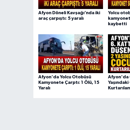
Afyon Döneli Kavşağı’nda iki
Yolcu oto
araç çarpıştı: 5 yaralı
kamyonet 
kaybetti
Afyon'da Yolcu Otobüsü
Afyon'da 
Kamyonete Çarptı: 1 Ölü, 15
Yaşındaki
Yaralı
Kurtarıla