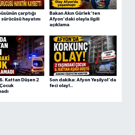
büsünün çarptığı
Bakan Akın Gürlek'ten
sürücüsü hayatını
Afyon'daki olayla ilgili
açıklama
6. Kattan Düşen 2
Son dakika: Afyon Yeşilyol'da
 Çocuk
feci olay!..
madı