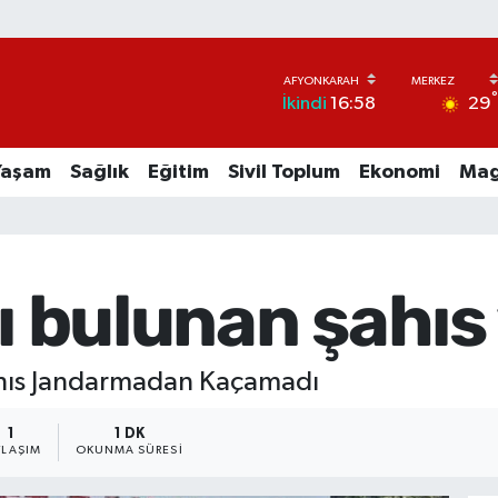
29
İkindi
16:58
Yaşam
Sağlık
Eğitim
Sivil Toplum
Ekonomi
Mag
sı bulunan şahıs
ahıs Jandarmadan Kaçamadı
1
1 DK
YLAŞIM
OKUNMA SÜRESI