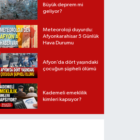
Büyük deprem mi
geliyor?
Meteoroloji duyurdu:
Afyonkarahisar 5 Günlük
Hava Durumu
Afyon’da dört yaşındaki
çocuğun şüpheli ölümü
Kademeli emeklilik
kimleri kapsıyor?