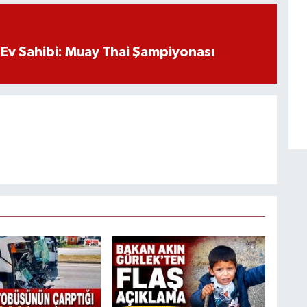
Ev Sahibi: Muay Thai Şampiyonası