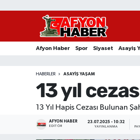
Afyon Haber
Siyaset
Afyon Haber
Spor
Siyaset
Asayiş 
Spor
Asayiş Yaşam
HABERLER
ASAYIŞ YAŞAM
13 yıl ceza
Sağlık
Eğitim
13 Yıl Hapis Cezası Bulunan Ş
Sivil Toplum
AFYON HABER
23.07.2025 - 10:32
EDITÖR
YAYINLANMA
PA
Ekonomi