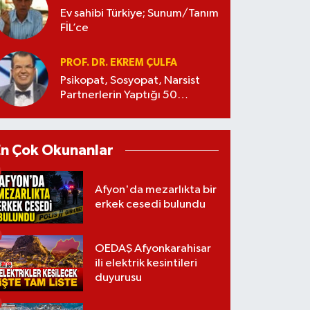
Ev sahibi Türkiye; Sunum/Tanım
FİL’ce
PROF. DR. EKREM ÇULFA
Psikopat, Sosyopat, Narsist
Partnerlerin Yaptığı 50
Manipülasyon
En Çok Okunanlar
Afyon'da mezarlıkta bir
erkek cesedi bulundu
OEDAŞ Afyonkarahisar
ili elektrik kesintileri
duyurusu