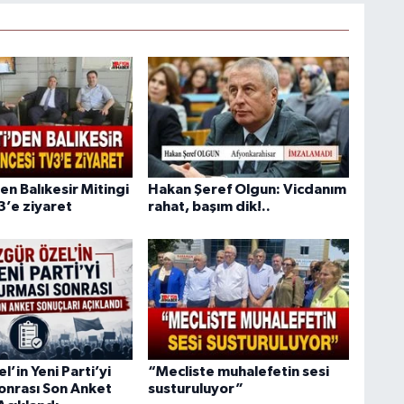
den Balıkesir Mitingi
Hakan Şeref Olgun: Vicdanım
3’e ziyaret
rahat, başım dik!..
’in Yeni Parti’yi
“Mecliste muhalefetin sesi
onrası Son Anket
susturuluyor”