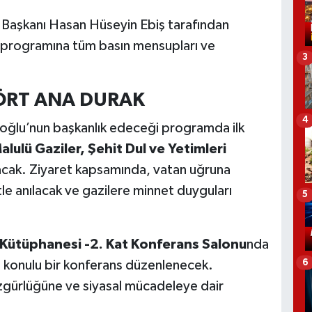
at Başkanı Hasan Hüseyin Ebiş tarafından
t programına tüm basın mensupları ve
3
RT ANA DURAK
4
rlioğlu’nun başkanlık edeceği programda ilk
lulü Gaziler, Şehit Dul ve Yetimleri
cak. Ziyaret kapsamında, vatan uğruna
le anılacak ve gazilere minnet duyguları
5
 Kütüphanesi -2. Kat Konferans Salonu
nda
6
 konulu bir konferans düzenlenecek.
özgürlüğüne ve siyasal mücadeleye dair