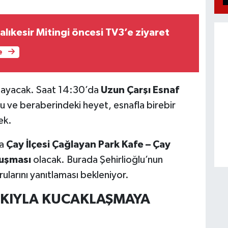
Balıkesir Mitingi öncesi TV3’e ziyaret
e
şlayacak. Saat 14:30’da
Uzun Çarşı Esnaf
lu ve beraberindeki heyet, esnafla birebir
ek.
da
Çay İlçesi Çağlayan Park Kafe – Çay
luşması
olacak. Burada Şehirlioğlu’nun
larını yanıtlaması bekleniyor.
KIYLA KUCAKLAŞMAYA