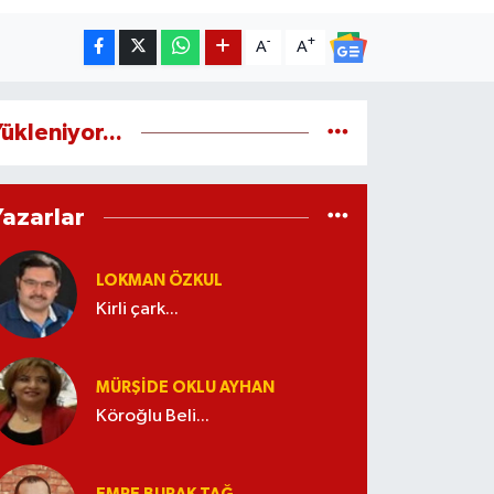
-
+
A
A
ükleniyor...
Yazarlar
LOKMAN ÖZKUL
Kirli çark...
MÜRŞIDE OKLU AYHAN
Köroğlu Beli...