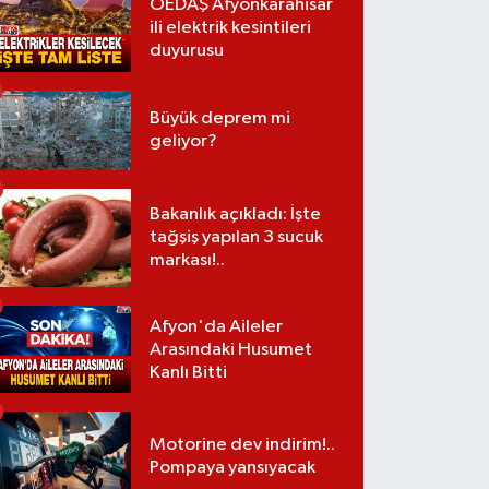
OEDAŞ Afyonkarahisar
ili elektrik kesintileri
duyurusu
Büyük deprem mi
geliyor?
Bakanlık açıkladı: İşte
tağşiş yapılan 3 sucuk
markası!..
Afyon'da Aileler
Arasındaki Husumet
Kanlı Bitti
Motorine dev indirim!..
Pompaya yansıyacak