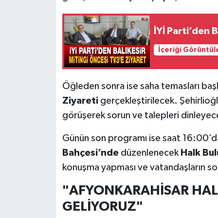
İYİ Parti’den 
İçeriği Görüntül
Öğleden sonra ise saha temasları ba
Ziyareti
gerçekleştirilecek. Şehirlioğ
görüşerek sorun ve talepleri dinleyec
Günün son programı ise saat 16:00’
Bahçesi’nde
düzenlenecek
Halk Bu
konuşma yapması ve vatandaşların soru
"AFYONKARAHİSAR HAL
GELİYORUZ"