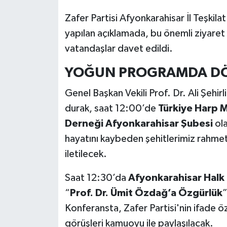
Zafer Partisi Afyonkarahisar İl Teşkil
yapılan açıklamada, bu önemli ziyare
vatandaşlar davet edildi.
YOĞUN PROGRAMDA DÖ
Genel Başkan Vekili Prof. Dr. Ali Şehi
durak, saat 12:00’de
Türkiye Harp Ma
Derneği Afyonkarahisar Şubesi
ola
hayatını kaybeden şehitlerimiz rahmet
iletilecek.
Saat 12:30’da
Afyonkarahisar Halk
“
Prof. Dr. Ümit Özdağ’a Özgürlük
”
Konferansta, Zafer Partisi'nin ifade 
görüşleri kamuoyu ile paylaşılacak.