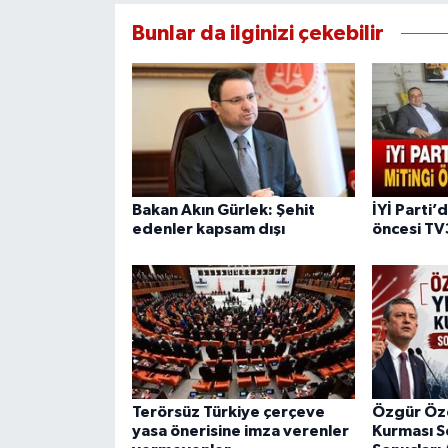
Bunlar da ilginizi çekebilir
Bakan Akın Gürlek: Şehit
İYİ Parti’
edenler kapsam dışı
öncesi TV
Terörsüz Türkiye çerçeve
Özgür Özel
yasa önerisine imza verenler
Kurması S