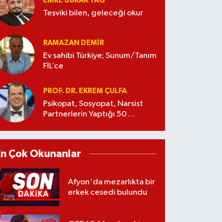
EMRE BURAK TAĞ
Teşviki bilen, geleceği okur
RAMAZAN DEMİR
Ev sahibi Türkiye; Sunum/Tanım
FİL’ce
PROF. DR. EKREM ÇULFA
Psikopat, Sosyopat, Narsist
Partnerlerin Yaptığı 50
Manipülasyon
En Çok Okunanlar
Afyon'da mezarlıkta bir
erkek cesedi bulundu