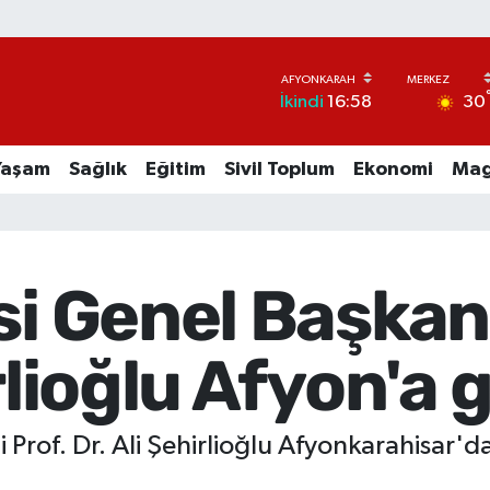
30
İkindi
16:58
Yaşam
Sağlık
Eğitim
Sivil Toplum
Ekonomi
Mag
si Genel Başkan 
rlioğlu Afyon'a 
 Prof. Dr. Ali Şehirlioğlu Afyonkarahisar'da