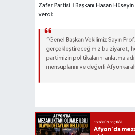
Zafer Partisi İl Başkanı Hasan Hüseyin
verdi:
“Genel Başkan Vekilimiz Sayın Prof. 
gerçekleştireceğimiz bu ziyaret, 
partimizin politikalarını anlatma a
mensuplarını ve değerli Afyonkarah
EDITÖRÜN SEÇTIĞI
Afyon'da mezarl