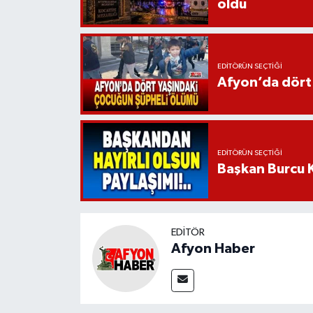
oldu
EDITÖRÜN SEÇTIĞI
Afyon’da dört
EDITÖRÜN SEÇTIĞI
Başkan Burcu K
EDITÖR
Afyon Haber