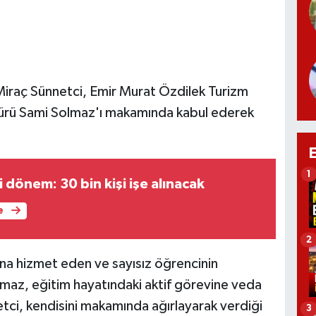
 Miraç Sünnetci, Emir Murat Özdilek Turizm
dürü Sami Solmaz'ı makamında kabul ederek
1
 dönem: 30 bin kişi işe alınacak
e
2
ına hizmet eden ve sayısız öğrencinin
az, eğitim hayatındaki aktif görevine veda
netci, kendisini makamında ağırlayarak verdiği
3