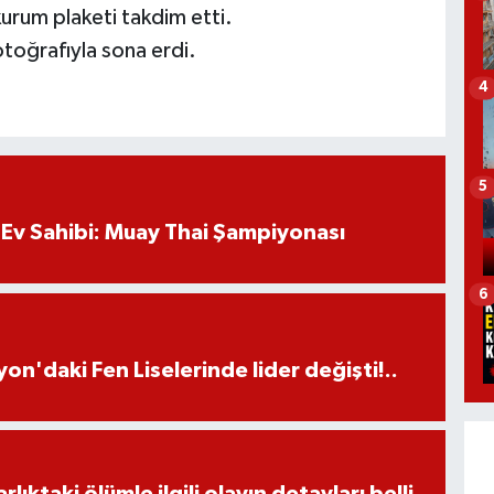
urum plaketi takdim etti.
otoğrafıyla sona erdi.
4
5
Ev Sahibi: Muay Thai Şampiyonası
6
on'daki Fen Liselerinde lider değişti!..
ıktaki ölümle ilgili olayın detayları belli