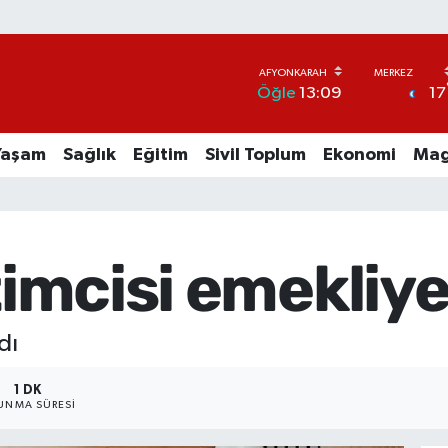
17
Öğle
13:09
Yaşam
Sağlık
Eğitim
Sivil Toplum
Ekonomi
Mag
timcisi emekliye
dı
1 DK
UNMA SÜRESI