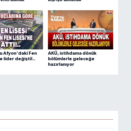
u Afyon'daki Fen
AKÜ, istihdama dönük
e lider değişti!..
bölümlerle geleceğe
hazırlanıyor