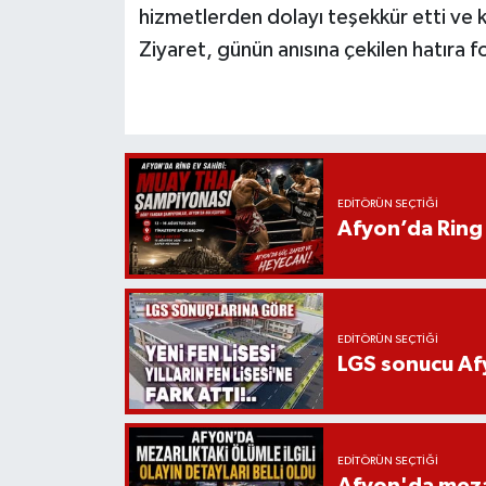
hizmetlerden dolayı teşekkür etti ve k
Ziyaret, günün anısına çekilen hatıra f
EDITÖRÜN SEÇTIĞI
Afyon’da Ring 
EDITÖRÜN SEÇTIĞI
LGS sonucu Afy
EDITÖRÜN SEÇTIĞI
Afyon'da mezarl