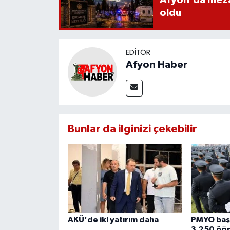
oldu
EDITÖR
Afyon Haber
Bunlar da ilginizi çekebilir
AKÜ'de iki yatırım daha
PMYO başv
3.250 öğr