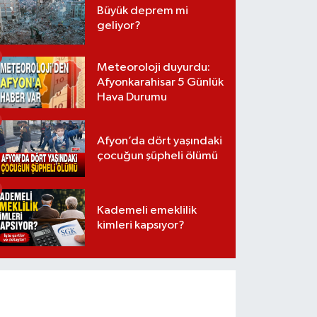
Büyük deprem mi
geliyor?
Meteoroloji duyurdu:
Afyonkarahisar 5 Günlük
Hava Durumu
Afyon’da dört yaşındaki
çocuğun şüpheli ölümü
Kademeli emeklilik
kimleri kapsıyor?