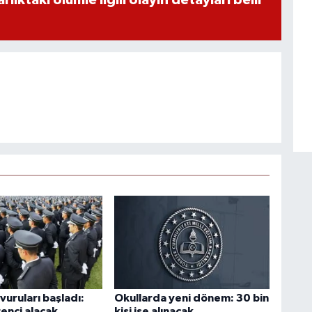
uruları başladı:
Okullarda yeni dönem: 30 bin
enci alacak
kişi işe alınacak