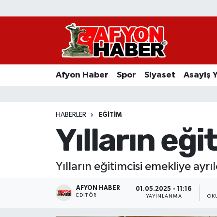
Afyon Haber
Siyaset
Afyon Haber
Spor
Siyaset
Asayiş 
Spor
Asayiş Yaşam
HABERLER
EĞITIM
Yılların eği
Sağlık
Eğitim
Yılların eğitimcisi emekliye ayrıl
Sivil Toplum
AFYON HABER
01.05.2025 - 11:16
EDITÖR
YAYINLANMA
OK
Ekonomi