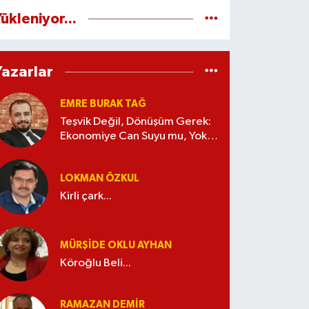
ükleniyor...
Yazarlar
EMRE BURAK TAĞ
Teşvik Değil, Dönüşüm Gerek:
Ekonomiye Can Suyu mu, Yoksa
Kaynak İsrafı mı?
LOKMAN ÖZKUL
Kirli çark...
MÜRŞIDE OKLU AYHAN
Köroğlu Beli...
RAMAZAN DEMİR