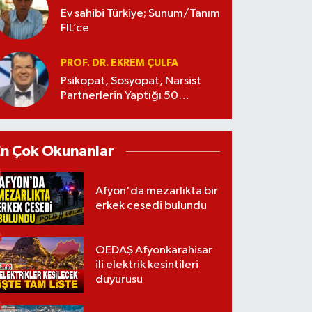
Ev sahibi Türkiye; Sunum/Tanım
FİL’ce
PROF. DR. EKREM ÇULFA
Psikopat, Sosyopat, Narsist
Partnerlerin Yaptığı 50
Manipülasyon
En Çok Okunanlar
Afyon'da mezarlıkta bir
erkek cesedi bulundu
OEDAŞ Afyonkarahisar
ili elektrik kesintileri
duyurusu