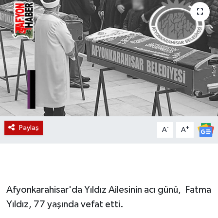
Magazin
Etkinlikler
Paylaş
-
+
A
A
Afyonkarahisar'da Yıldız Ailesinin acı günü, Fatma
Yıldız, 77 yaşında vefat etti.