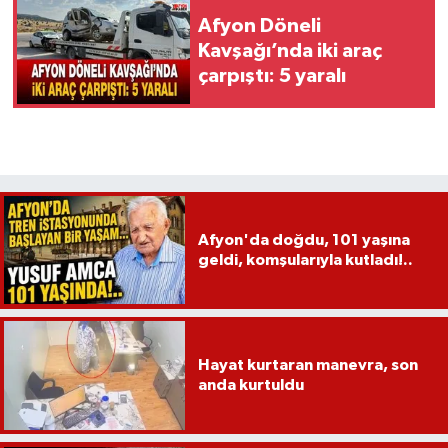
Afyon Döneli
Kavşağı’nda iki araç
çarpıştı: 5 yaralı
Afyon'da doğdu, 101 yaşına
geldi, komşularıyla kutladı!..
Hayat kurtaran manevra, son
anda kurtuldu