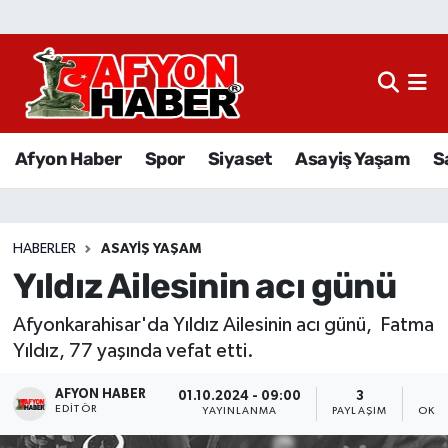
Afyon Haber
Siyaset
Afyon Haber
Spor
Siyaset
Asayiş Yaşam
S
Spor
Asayiş Yaşam
HABERLER
ASAYIŞ YAŞAM
Yıldız Ailesinin acı günü
Sağlık
Afyonkarahisar'da Yıldız Ailesinin acı günü, Fatma
Eğitim
Yıldız, 77 yaşında vefat etti.
Sivil Toplum
AFYON HABER
01.10.2024 - 09:00
3
EDITÖR
YAYINLANMA
PAYLAŞIM
OKUN
Ekonomi