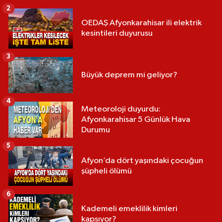
2
OEDAŞ Afyonkarahisar ili elektrik
kesintileri duyurusu
3
Büyük deprem mi geliyor?
4
Meteoroloji duyurdu:
Afyonkarahisar 5 Günlük Hava
Durumu
5
Afyon’da dört yaşındaki çocuğun
şüpheli ölümü
6
Kademeli emeklilik kimleri
kapsıyor?