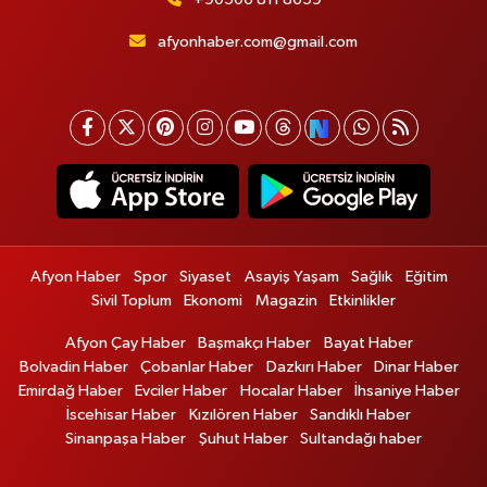
afyonhaber.com@gmail.com
Afyon Haber
Spor
Siyaset
Asayiş Yaşam
Sağlık
Eğitim
Sivil Toplum
Ekonomi
Magazin
Etkinlikler
Afyon Çay Haber
Başmakçı Haber
Bayat Haber
Bolvadin Haber
Çobanlar Haber
Dazkırı Haber
Dinar Haber
Emirdağ Haber
Evciler Haber
Hocalar Haber
İhsaniye Haber
İscehisar Haber
Kızılören Haber
Sandıklı Haber
Sinanpaşa Haber
Şuhut Haber
Sultandağı haber