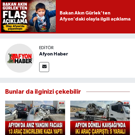
Bakan Akın Gürlek'ten
Afyon'daki olayla ilgili açıklama
EDITÖR
Afyon Haber
Bunlar da ilginizi çekebilir