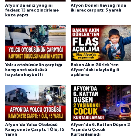
Afyon’da anız yangını
Afyon Döneli Kavşağı’nda
faciası: 13 araç zincirleme
iki araç çarpıştı: 5 yaralı
kaza yaptı
Yolcu otobüsünün çarptığı
Bakan Akın Gürlek'ten
kamyonet sürücüsü
Afyon'daki olayla ilgili
hayatını kaybetti
açıklama
Afyon'da Yolcu Otobüsü
Afyon'da 6. Kattan Düşen 2
Kamyonete Çarptı: 1 Ölü, 15
Yaşındaki Çocuk
Yaralı
Kurtarılamadı