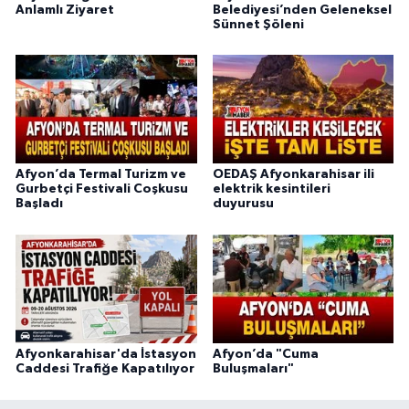
Anlamlı Ziyaret
Belediyesi’nden Geleneksel
Sünnet Şöleni
Afyon’da Termal Turizm ve
OEDAŞ Afyonkarahisar ili
Gurbetçi Festivali Coşkusu
elektrik kesintileri
Başladı
duyurusu
Afyonkarahisar'da İstasyon
Afyon’da "Cuma
Caddesi Trafiğe Kapatılıyor
Buluşmaları"