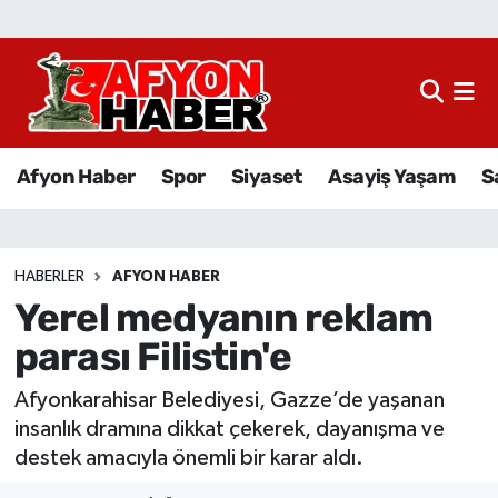
Afyon Haber
Siyaset
Afyon Haber
Spor
Siyaset
Asayiş Yaşam
S
Spor
Asayiş Yaşam
HABERLER
AFYON HABER
Yerel medyanın reklam
Sağlık
parası Filistin'e
Eğitim
Afyonkarahisar Belediyesi, Gazze’de yaşanan
Sivil Toplum
insanlık dramına dikkat çekerek, dayanışma ve
destek amacıyla önemli bir karar aldı.
Ekonomi