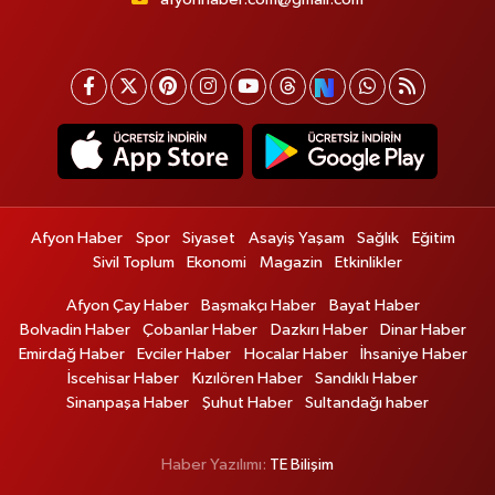
Afyon Haber
Spor
Siyaset
Asayiş Yaşam
Sağlık
Eğitim
Sivil Toplum
Ekonomi
Magazin
Etkinlikler
Afyon Çay Haber
Başmakçı Haber
Bayat Haber
Bolvadin Haber
Çobanlar Haber
Dazkırı Haber
Dinar Haber
Emirdağ Haber
Evciler Haber
Hocalar Haber
İhsaniye Haber
İscehisar Haber
Kızılören Haber
Sandıklı Haber
Sinanpaşa Haber
Şuhut Haber
Sultandağı haber
Haber Yazılımı:
TE Bilişim