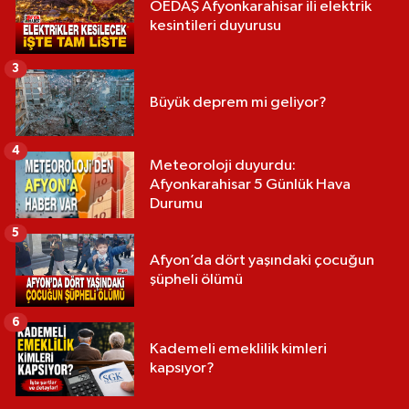
OEDAŞ Afyonkarahisar ili elektrik
kesintileri duyurusu
3
Büyük deprem mi geliyor?
4
Meteoroloji duyurdu:
Afyonkarahisar 5 Günlük Hava
Durumu
5
Afyon’da dört yaşındaki çocuğun
şüpheli ölümü
6
Kademeli emeklilik kimleri
kapsıyor?