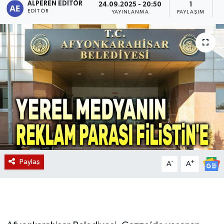
ALPEREN EDITÖR
24.09.2025 - 20:50
1
EDITÖR
YAYINLANMA
PAYLAŞIM
O
Magazin
Etkinlikler
Paylaş
-
+
A
A