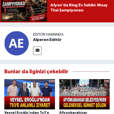
Afyon’da Ring Ev Sahibi: Muay
Thai Şampiyonası
EDITÖR HAKKINDA
Alperen Editör
Bunlar da ilginizi çekebilir
Veysel Eroğlu’ndan Tv3’e
Afyonkarahisar