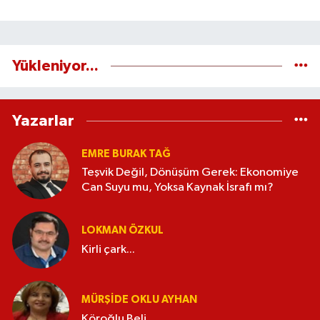
Yükleniyor...
Yazarlar
EMRE BURAK TAĞ
Teşvik Değil, Dönüşüm Gerek: Ekonomiye
Can Suyu mu, Yoksa Kaynak İsrafı mı?
LOKMAN ÖZKUL
Kirli çark...
MÜRŞIDE OKLU AYHAN
Köroğlu Beli...