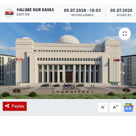
HALIME NUR KAVAS
Magazin
05.07.2026 - 10:03
05.07.2026 -
EDITÖR
YAYINLANMA
GÜNCELL
Etkinlikler
Paylaş
-
+
A
A