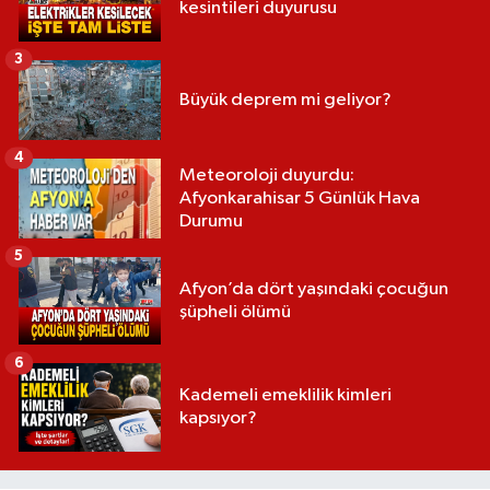
kesintileri duyurusu
3
Büyük deprem mi geliyor?
4
Meteoroloji duyurdu:
Afyonkarahisar 5 Günlük Hava
Durumu
5
Afyon’da dört yaşındaki çocuğun
şüpheli ölümü
6
Kademeli emeklilik kimleri
kapsıyor?