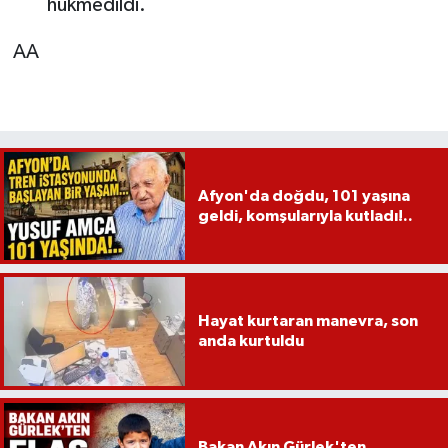
hükmedildi.
AA
Afyon'da doğdu, 101 yaşına
geldi, komşularıyla kutladı!..
Hayat kurtaran manevra, son
anda kurtuldu
Bakan Akın Gürlek'ten