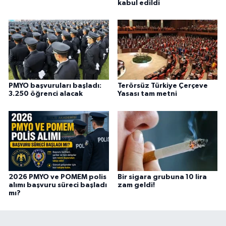
kabul edildi
PMYO başvuruları başladı:
Terörsüz Türkiye Çerçeve
3.250 öğrenci alacak
Yasası tam metni
2026 PMYO ve POMEM polis
Bir sigara grubuna 10 lira
alımı başvuru süreci başladı
zam geldi!
mı?