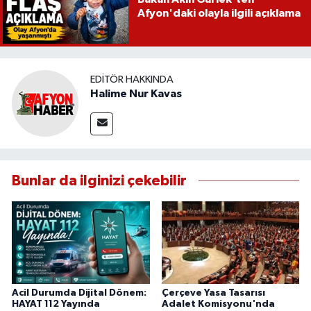
Afyon'daki olayla ilgili açıklama
EDITÖR HAKKINDA
Halime Nur Kavas
Bunlar da ilginizi çekebilir
Acil Durumda Dijital Dönem:
Çerçeve Yasa Tasarısı
HAYAT 112 Yayında
Adalet Komisyonu'nda