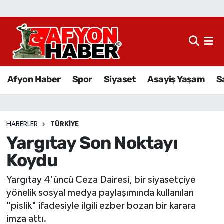
Afyon Haber
Siyaset
Afyon Haber
Spor
Siyaset
Asayiş Yaşam
S
Spor
Asayiş Yaşam
HABERLER
TÜRKIYE
Yargıtay Son Noktayı
Sağlık
Koydu
Eğitim
Yargıtay 4'üncü Ceza Dairesi, bir siyasetçiye
Sivil Toplum
yönelik sosyal medya paylaşımında kullanılan
"pislik" ifadesiyle ilgili ezber bozan bir karara
Ekonomi
imza attı.