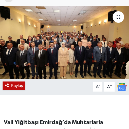
Magazin
Etkinlikler
Paylaş
-
+
A
A
Vali Yiğitbaşı Emirdağ’da Muhtarlarla