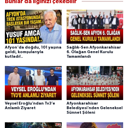
Bunlar da ilginizi çekebilir
Afyon'da doğdu, 101 yaşına
Sağlık-Sen Afyonkarahisar
geldi, komşularıyla
6. Olağan Genel Kurulu
kutladı!..
Tamamlandı
Veysel Eroğlu’ndan Tv3’e
Afyonkarahisar
Anlamlı Ziyaret
Belediyesi’nden Geleneksel
Sünnet Şöleni