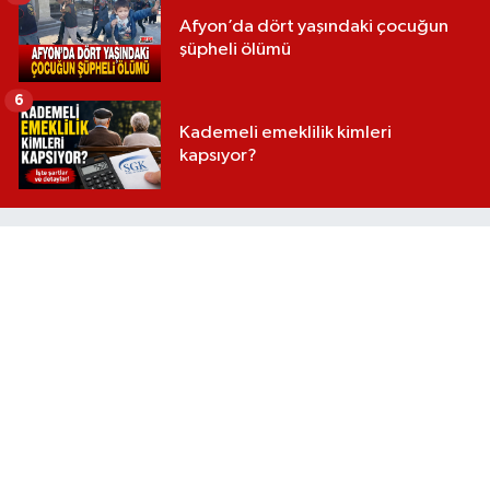
Afyon’da dört yaşındaki çocuğun
şüpheli ölümü
6
Kademeli emeklilik kimleri
kapsıyor?