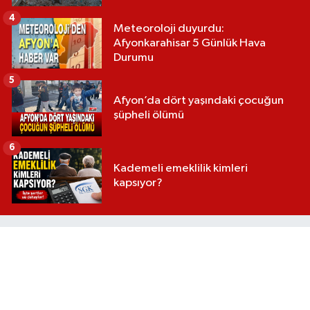
4
Meteoroloji duyurdu:
Afyonkarahisar 5 Günlük Hava
Durumu
5
Afyon’da dört yaşındaki çocuğun
şüpheli ölümü
6
Kademeli emeklilik kimleri
kapsıyor?