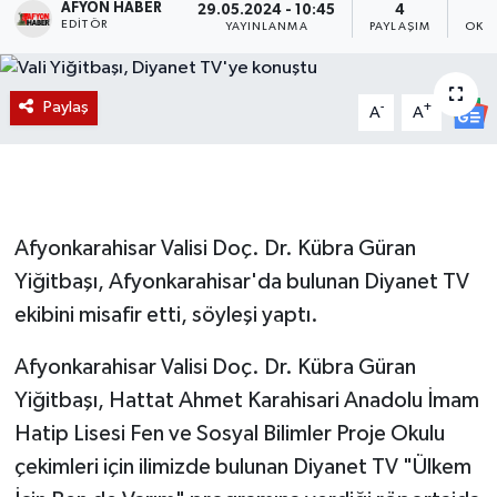
AFYON HABER
29.05.2024 - 10:45
4
EDITÖR
YAYINLANMA
PAYLAŞIM
OKU
Magazin
Etkinlikler
Paylaş
-
+
A
A
Afyonkarahisar Valisi Doç. Dr. Kübra Güran
Yiğitbaşı, Afyonkarahisar'da bulunan Diyanet TV
ekibini misafir etti, söyleşi yaptı.
Afyonkarahisar Valisi Doç. Dr. Kübra Güran
Yiğitbaşı, Hattat Ahmet Karahisari Anadolu İmam
Hatip Lisesi Fen ve Sosyal Bilimler Proje Okulu
çekimleri için ilimizde bulunan Diyanet TV "Ülkem