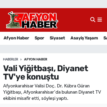
Afyon Haber
Siyaset
Afyon Haber
Spor
Siyaset
Asayiş Yaşam
S
Spor
Asayiş Yaşam
HABERLER
AFYON HABER
Vali Yiğitbaşı, Diyanet
Sağlık
TV'ye konuştu
Eğitim
Afyonkarahisar Valisi Doç. Dr. Kübra Güran
Sivil Toplum
Yiğitbaşı, Afyonkarahisar'da bulunan Diyanet TV
ekibini misafir etti, söyleşi yaptı.
Ekonomi