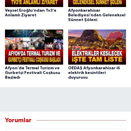
Veysel Eroğlu’ndan Tv3’e
Afyonkarahisar
Anlamlı Ziyaret
Belediyesi’nden Geleneksel
Sünnet Şöleni
Afyon’da Termal Turizm ve
OEDAŞ Afyonkarahisar ili
Gurbetçi Festivali Coşkusu
elektrik kesintileri
Başladı
duyurusu
Yorumlar