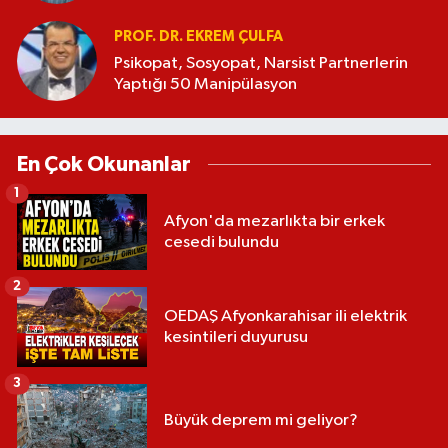
PROF. DR. EKREM ÇULFA
Psikopat, Sosyopat, Narsist Partnerlerin
Yaptığı 50 Manipülasyon
En Çok Okunanlar
1
Afyon'da mezarlıkta bir erkek
cesedi bulundu
2
OEDAŞ Afyonkarahisar ili elektrik
kesintileri duyurusu
3
Büyük deprem mi geliyor?