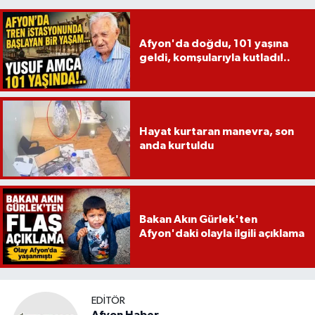
Afyon'da doğdu, 101 yaşına
geldi, komşularıyla kutladı!..
Hayat kurtaran manevra, son
anda kurtuldu
Bakan Akın Gürlek'ten
Afyon'daki olayla ilgili açıklama
EDITÖR