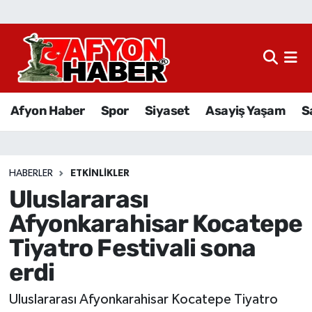
Afyon Haber
Siyaset
Afyon Haber
Spor
Siyaset
Asayiş Yaşam
S
Spor
Asayiş Yaşam
HABERLER
ETKINLIKLER
Uluslararası
Sağlık
Afyonkarahisar Kocatepe
Eğitim
Tiyatro Festivali sona
erdi
Sivil Toplum
Uluslararası Afyonkarahisar Kocatepe Tiyatro
Ekonomi