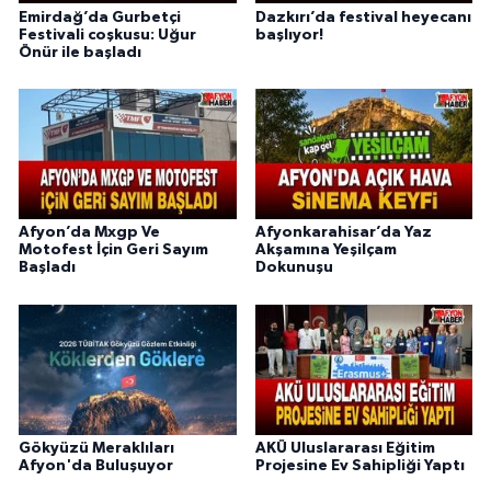
Emirdağ’da Gurbetçi
Dazkırı’da festival heyecanı
Festivali coşkusu: Uğur
başlıyor!
Önür ile başladı
Afyon’da Mxgp Ve
Afyonkarahisar’da Yaz
Motofest İçin Geri Sayım
Akşamına Yeşilçam
Başladı
Dokunuşu
Gökyüzü Meraklıları
AKÜ Uluslararası Eğitim
Afyon'da Buluşuyor
Projesine Ev Sahipliği Yaptı