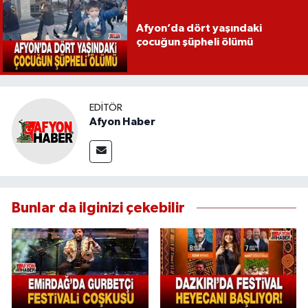
Afyon’da dört yaşındaki
çocuğun şüpheli ölümü
EDITÖR
Afyon Haber
Bunlar da ilginizi çekebilir