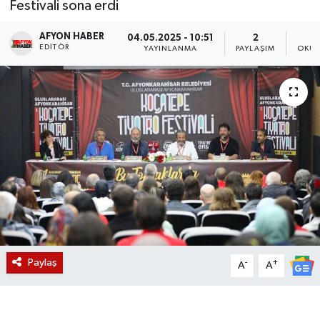
Festivali sona erdi
Magazin
AFYON HABER
04.05.2025 - 10:51
2
EDITÖR
YAYINLANMA
PAYLAŞIM
OKUN
Etkinlikler
Paylaş
-
+
A
A