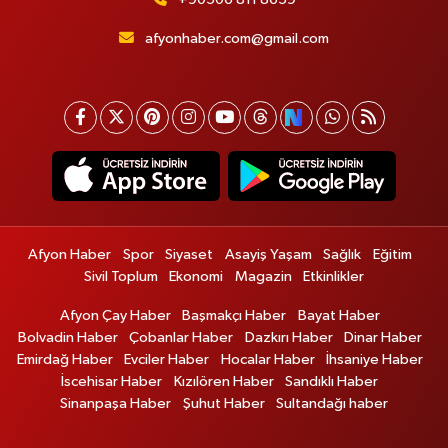
afyonhaber.com@gmail.com
Afyon Haber
Spor
Siyaset
Asayiş Yaşam
Sağlık
Eğitim
Sivil Toplum
Ekonomi
Magazin
Etkinlikler
Afyon Çay Haber
Başmakçı Haber
Bayat Haber
Bolvadin Haber
Çobanlar Haber
Dazkırı Haber
Dinar Haber
Emirdağ Haber
Evciler Haber
Hocalar Haber
İhsaniye Haber
İscehisar Haber
Kızılören Haber
Sandıklı Haber
Sinanpaşa Haber
Şuhut Haber
Sultandağı haber