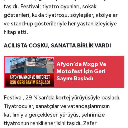
taşıdı. Festival; tiyatro oyunları, sokak
gösterileri, kukla tiyatrosu, söyleşiler, atölyeler
ve stand-up gösterileriyle her yaştan izleyiciye
hitap etti.
AÇILIŞTA COŞKU, SANATTA BİRLİK VARDI
Afyon’da Mxgp Ve
Motofest İçin Geri
Sayım Başladı
Festival, 29 Nisan’da kortej yürüyüşüyle başladı.
Tiyatrocular, sanatçılar ve vatandaşlarımızın
katılımıyla gerçekleşen yürüyüş, şehrimize
tiyatronun renkli enerjisini taşıdı. Zafer