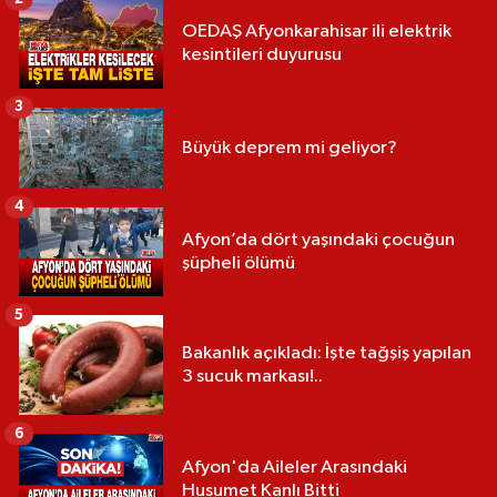
OEDAŞ Afyonkarahisar ili elektrik
kesintileri duyurusu
3
Büyük deprem mi geliyor?
4
Afyon’da dört yaşındaki çocuğun
şüpheli ölümü
5
Bakanlık açıkladı: İşte tağşiş yapılan
3 sucuk markası!..
6
Afyon'da Aileler Arasındaki
Husumet Kanlı Bitti