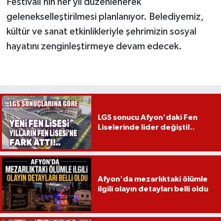
Festivali’nin her yıl düzenlenerek
gelenekselleştirilmesi planlanıyor. Belediyemiz,
kültür ve sanat etkinlikleriyle şehrimizin sosyal
hayatını zenginleştirmeye devam edecek.
LGS sonucu Afyon'daki Fen
Liselerinde lider değişti!..
Afyon'da mezarlıktaki ölümle
ilgili olayın detayları belli oldu