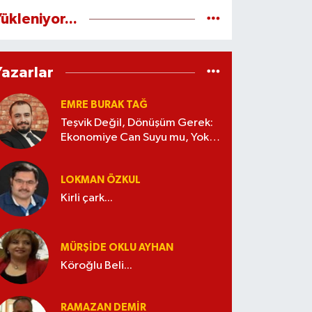
ükleniyor...
Yazarlar
EMRE BURAK TAĞ
Teşvik Değil, Dönüşüm Gerek:
Ekonomiye Can Suyu mu, Yoksa
Kaynak İsrafı mı?
LOKMAN ÖZKUL
Kirli çark...
MÜRŞIDE OKLU AYHAN
Köroğlu Beli...
RAMAZAN DEMİR