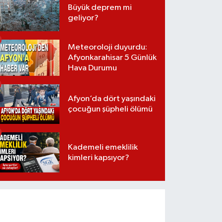
Büyük deprem mi
geliyor?
Meteoroloji duyurdu:
Afyonkarahisar 5 Günlük
Hava Durumu
Afyon’da dört yaşındaki
çocuğun şüpheli ölümü
Kademeli emeklilik
kimleri kapsıyor?