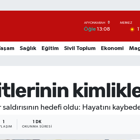
1
Öğle
13:08
Yaşam
Sağlık
Eğitim
Sivil Toplum
Ekonomi
Mag
lerinin kimlikle
saldırısının hedefi oldu: Hayatını kaybeden
1
1 DK
YLAŞIM
OKUNMA SÜRESI