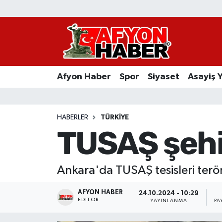
Afyon Haber
Siyaset
Afyon Haber
Spor
Siyaset
Asayiş 
Spor
Asayiş Yaşam
HABERLER
TÜRKIYE
TUSAŞ şehit
Sağlık
Eğitim
Ankara'da TUSAŞ tesisleri terör 
Sivil Toplum
AFYON HABER
24.10.2024 - 10:29
EDITÖR
YAYINLANMA
PA
Ekonomi