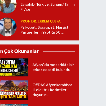
Ev sahibi Türkiye; Sunum/Tanım
FİL’ce
PROF. DR. EKREM ÇULFA
Psikopat, Sosyopat, Narsist
Partnerlerin Yaptığı 50
Manipülasyon
En Çok Okunanlar
Afyon'da mezarlıkta bir
erkek cesedi bulundu
OEDAŞ Afyonkarahisar
ili elektrik kesintileri
duyurusu