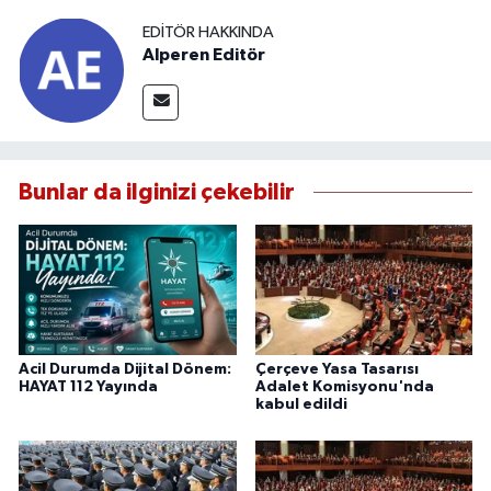
EDITÖR HAKKINDA
Alperen Editör
Bunlar da ilginizi çekebilir
Acil Durumda Dijital Dönem:
Çerçeve Yasa Tasarısı
HAYAT 112 Yayında
Adalet Komisyonu'nda
kabul edildi