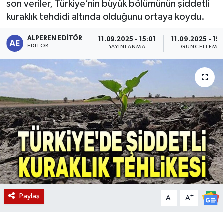
son veriler, Türkiye’nin büyük bölümünün şiddetli
kuraklık tehdidi altında olduğunu ortaya koydu.
Magazin
ALPEREN EDITÖR
11.09.2025 - 15:01
11.09.2025 - 15
Etkinlikler
EDITÖR
YAYINLANMA
GÜNCELLEME
Paylaş
-
+
A
A