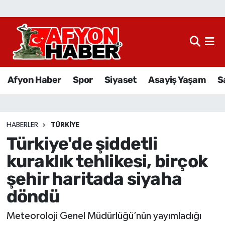
Afyon Haber
Siyaset
Afyon Haber
Spor
Siyaset
Asayiş Yaşam
S
Spor
Asayiş Yaşam
HABERLER
TÜRKIYE
Türkiye'de şiddetli
Sağlık
kuraklık tehlikesi, birçok
Eğitim
şehir haritada siyaha
döndü
Sivil Toplum
Meteoroloji Genel Müdürlüğü’nün yayımladığı
Ekonomi