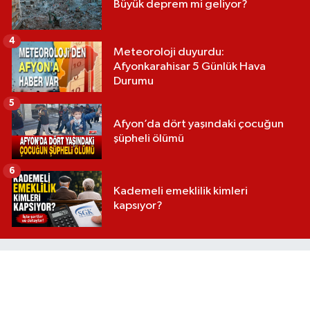
Büyük deprem mi geliyor?
4
Meteoroloji duyurdu:
Afyonkarahisar 5 Günlük Hava
Durumu
5
Afyon’da dört yaşındaki çocuğun
şüpheli ölümü
6
Kademeli emeklilik kimleri
kapsıyor?