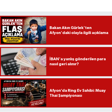
Bakan Akın Gürlek'ten
Afyon'daki olayla ilgili açıklama
İBAN'a yanlış gönderilen para
nasıl geri alınır?
Afyon’da Ring Ev Sahibi: Muay
Thai Şampiyonası