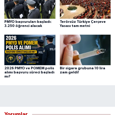
PMYO başvuruları başladı:
Terörsüz Türkiye Çerçeve
3.250 öğrenci alacak
Yasası tam metni
2026 PMYO ve POMEM polis
Bir sigara grubuna 10 lira
alımı başvuru süreci başladı
zam geldi!
mı?
Yorumlar