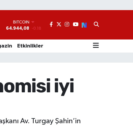
BITCOIN
64.944,08
-0.18
°
DOLAR
47,7436
0.18
EURO
azin
Etkinlikler
55,2510
0.32
STERLİN
64,4811
0.38
GRAM ALTIN
6660.55
0.03
omisi iyi
BİST100
13.779
-14
Başkanı Av. Turgay Şahin’in