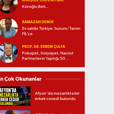
MÜRŞIDE OKLU AYHAN
Köroğlu Beli...
RAMAZAN DEMİR
Ev sahibi Türkiye; Sunum/Tanım
FİL’ce
PROF. DR. EKREM ÇULFA
Psikopat, Sosyopat, Narsist
Partnerlerin Yaptığı 50
Manipülasyon
En Çok Okunanlar
Afyon'da mezarlıkta bir
erkek cesedi bulundu