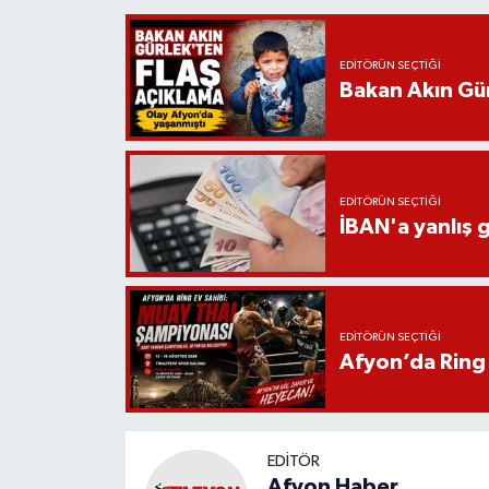
EDITÖRÜN SEÇTIĞI
Bakan Akın Gür
EDITÖRÜN SEÇTIĞI
İBAN'a yanlış g
EDITÖRÜN SEÇTIĞI
Afyon’da Ring 
EDITÖR
Afyon Haber