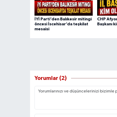
İYİ Parti’den Balıkesir mitingi
CHP Afyon
öncesi İscehisar’da teşkilat
Başkanı k
mesaisi
Yorumlar (2)