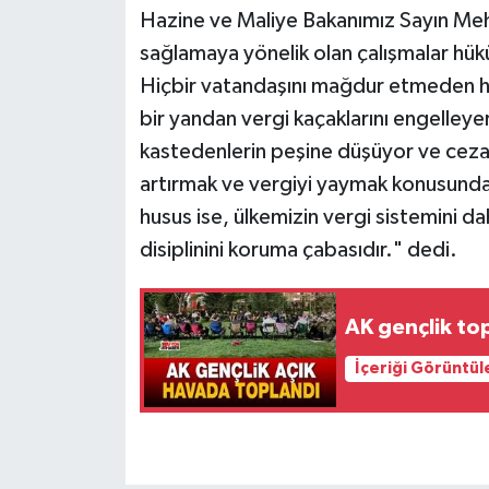
Hazine ve Maliye Bakanımız Sayın Meh
sağlamaya yönelik olan çalışmalar hük
Hiçbir vatandaşını mağdur etmeden he
bir yandan vergi kaçaklarını engelleyer
kastedenlerin peşine düşüyor ve cezala
artırmak ve vergiyi yaymak konusund
husus ise, ülkemizin vergi sistemini dah
disiplinini koruma çabasıdır." dedi.
AK gençlik top
İçeriği Görüntül