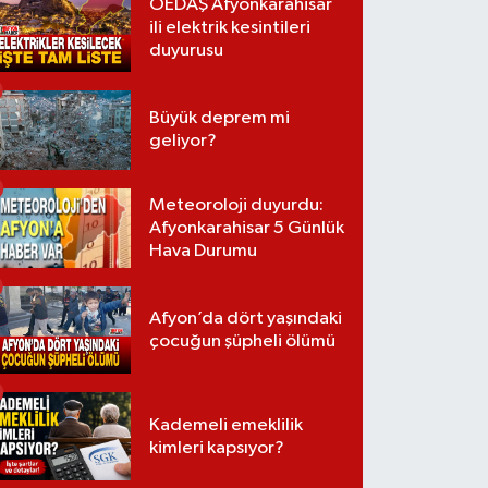
OEDAŞ Afyonkarahisar
ili elektrik kesintileri
duyurusu
Büyük deprem mi
geliyor?
Meteoroloji duyurdu:
Afyonkarahisar 5 Günlük
Hava Durumu
Afyon’da dört yaşındaki
çocuğun şüpheli ölümü
Kademeli emeklilik
kimleri kapsıyor?