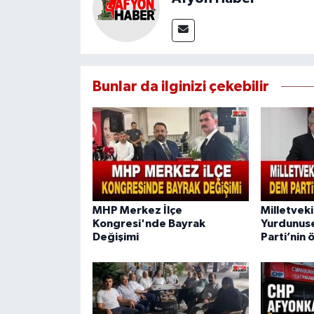
Bunlar da ilginizi çekebilir
MHP Merkez İlçe
Milletvekil
Kongresi'nde Bayrak
Yurdunus
Değişimi
Parti’nin 