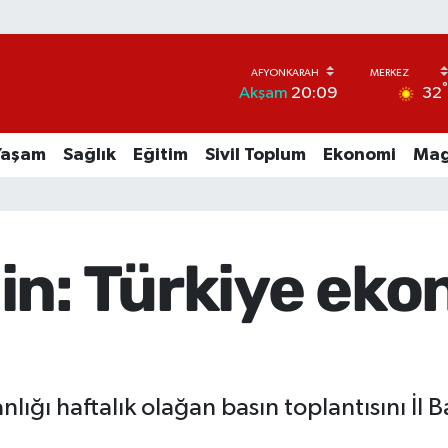
32
Akşam
20:09
Yaşam
Sağlık
Eğitim
Sivil Toplum
Ekonomi
Mag
n: Türkiye ekon
nlığı haftalık olağan basın toplantısını İl 