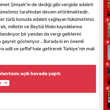
met Şimşek'in de dediği gibi vergide adaleti
ümetimiz tarafından devam ettirilmektedir.
r türlü konuda adaleti sağlayan hükümetimiz
3
ek, milletin ve Beytül Malın kaynaklarına
ndırıyor bir yandan da vergi gelirlerini
a gayret gösteriyor…Burada ki en önemli
4
a adil ve şeffaf hale getirerek Türkiye'nin mali
5
lantısını açık havada yaptı
e
6