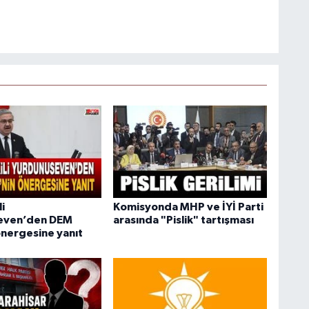
i
Komisyonda MHP ve İYİ Parti
even’den DEM
arasında "Pislik" tartışması
önergesine yanıt