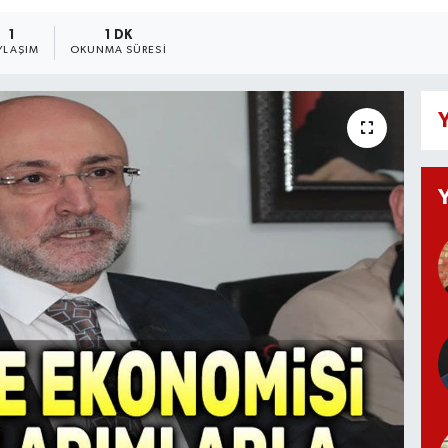
1
1 DK
YLAŞIM
OKUNMA SÜRESI
Y