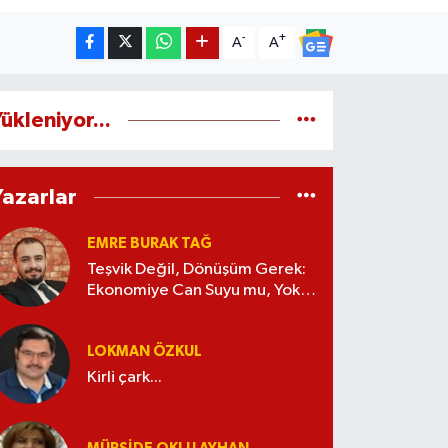
-
+
A
A
ükleniyor...
Yazarlar
EMRE BURAK TAĞ
Teşvik Değil, Dönüşüm Gerek:
Ekonomiye Can Suyu mu, Yoksa
Kaynak İsrafı mı?
LOKMAN ÖZKUL
Kirli çark...