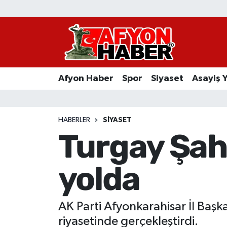
Afyon Haber
Siyaset
Afyon Haber
Spor
Siyaset
Asayiş 
Spor
Asayiş Yaşam
HABERLER
SIYASET
Turgay Şahi
Sağlık
yolda
Eğitim
Sivil Toplum
AK Parti Afyonkarahisar İl Başka
Ekonomi
riyasetinde gerçekleştirdi.