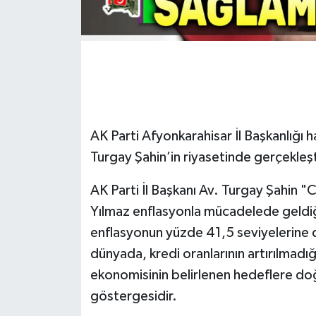
AK Parti Afyonkarahisar İl Başkanlığı ha
Turgay Şahin’in riyasetinde gerçekleşt
AK Parti İl Başkanı Av. Turgay Şahin
Yılmaz enflasyonla mücadelede geldiğ
enflasyonun yüzde 41,5 seviyelerine dü
dünyada, kredi oranlarının artırılmadı
ekonomisinin belirlenen hedeflere doğ
göstergesidir.