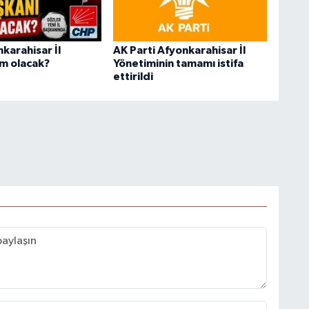
karahisar İl
AK Parti Afyonkarahisar İl
im olacak?
Yönetiminin tamamı istifa
ettirildi