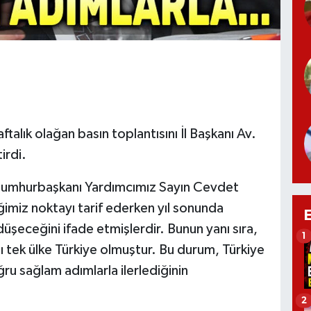
ftalık olağan basın toplantısını İl Başkanı Av.
irdi.
 "Cumhurbaşkanı Yardımcımız Sayın Cevdet
imiz noktayı tarif ederken yıl sonunda
şeceğini ifade etmişlerdir. Bunun yanı sıra,
1
ğı tek ülke Türkiye olmuştur. Bu durum, Türkiye
ru sağlam adımlarla ilerlediğinin
2