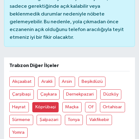
sadece gerektiğinde açık kalabilir veya
beklenmedik durumlar nedeniyle nöbete
gelemeyebilir. Bu nedenle, yola çıkmadan önce
eczanenin açık olduğunu telefon aracılığıyla teyit
etmeniz iyi bir fikir olacaktır.
Trabzon Diğer İlçeler
Akçaabat
Arakli
Arsin
Beşikdüzü
Çarşibaşi
Çaykara
Dernekpazari
Düzköy
Hayrat
Köprübaşi
Maçka
Of
Ortahisar
Sürmene
Şalpazari
Tonya
Vakfikebir
Yomra