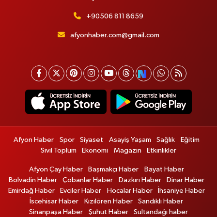
+90506 811 8659
afyonhaber.com@gmail.com
Afyon Haber
Spor
Siyaset
Asayiş Yaşam
Sağlık
Eğitim
Sivil Toplum
Ekonomi
Magazin
Etkinlikler
Afyon Çay Haber
Başmakçı Haber
Bayat Haber
Bolvadin Haber
Çobanlar Haber
Dazkırı Haber
Dinar Haber
Emirdağ Haber
Evciler Haber
Hocalar Haber
İhsaniye Haber
İscehisar Haber
Kızılören Haber
Sandıklı Haber
Sinanpaşa Haber
Şuhut Haber
Sultandağı haber