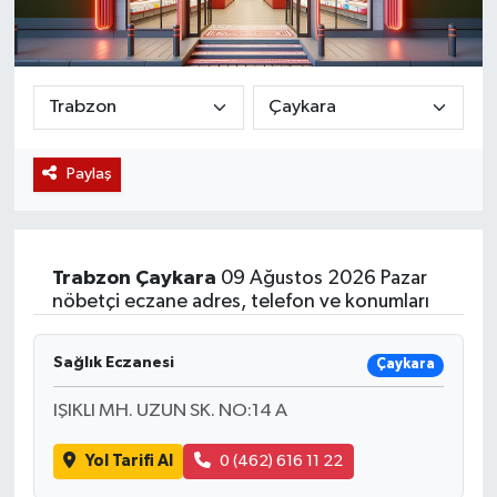
Magazin
Etkinlikler
Paylaş
Trabzon
Çaykara
09 Ağustos 2026 Pazar
nöbetçi eczane adres, telefon ve konumları
Sağlık Eczanesi
Çaykara
IŞIKLI MH. UZUN SK. NO:14 A
Yol Tarifi Al
0 (462) 616 11 22