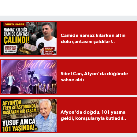
Camide namaz kılarken altın
dolu çantasını çaldılar!..
Sibel Can, Afyon'da düğünde
sahne aldı
Afyon'da doğdu, 101 yaşına
geldi, komşularıyla kutladı!..