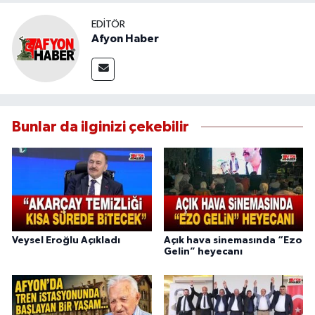
EDITÖR
Afyon Haber
Bunlar da ilginizi çekebilir
Veysel Eroğlu Açıkladı
Açık hava sinemasında “Ezo
Gelin” heyecanı