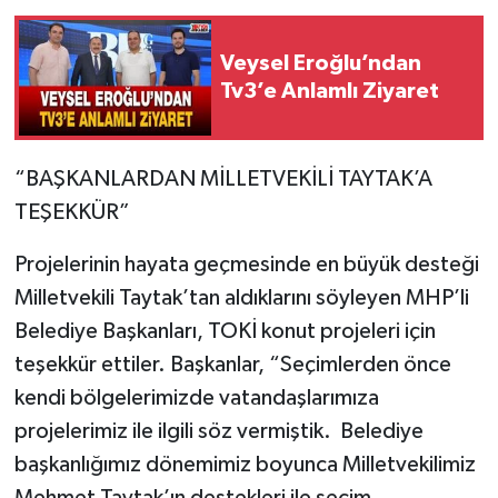
Veysel Eroğlu’ndan
Tv3’e Anlamlı Ziyaret
“BAŞKANLARDAN MİLLETVEKİLİ TAYTAK’A
TEŞEKKÜR”
Projelerinin hayata geçmesinde en büyük desteği
Milletvekili Taytak’tan aldıklarını söyleyen MHP’li
Belediye Başkanları, TOKİ konut projeleri için
teşekkür ettiler. Başkanlar, “Seçimlerden önce
kendi bölgelerimizde vatandaşlarımıza
projelerimiz ile ilgili söz vermiştik. Belediye
başkanlığımız dönemimiz boyunca Milletvekilimiz
Mehmet Taytak’ın destekleri ile seçim