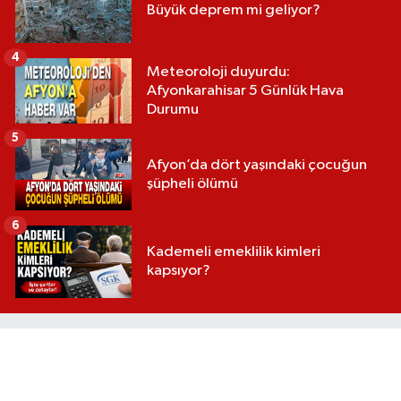
Büyük deprem mi geliyor?
4
Meteoroloji duyurdu:
Afyonkarahisar 5 Günlük Hava
Durumu
5
Afyon’da dört yaşındaki çocuğun
şüpheli ölümü
6
Kademeli emeklilik kimleri
kapsıyor?