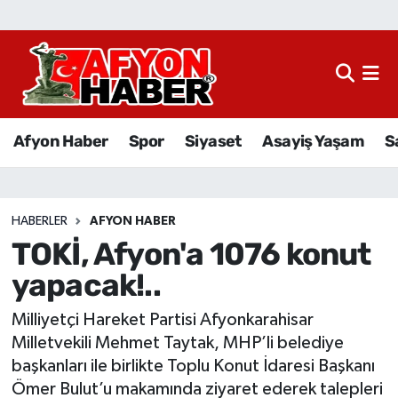
Afyon Haber
Siyaset
Afyon Haber
Spor
Siyaset
Asayiş Yaşam
S
Spor
Asayiş Yaşam
HABERLER
AFYON HABER
TOKİ, Afyon'a 1076 konut
Sağlık
yapacak!..
Eğitim
Milliyetçi Hareket Partisi Afyonkarahisar
Sivil Toplum
Milletvekili Mehmet Taytak, MHP’li belediye
başkanları ile birlikte Toplu Konut İdaresi Başkanı
Ekonomi
Ömer Bulut’u makamında ziyaret ederek talepleri