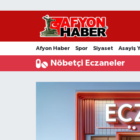
Afyon Haber
Siyaset
Afyon Haber
Spor
Siyaset
Asayiş 
Spor
Nöbetçi Eczaneler
Asayiş Yaşam
Sağlık
Eğitim
Sivil Toplum
Ekonomi