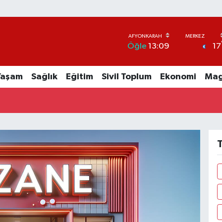
17
Öğle
13:09
Yaşam
Sağlık
Eğitim
Sivil Toplum
Ekonomi
Mag
T