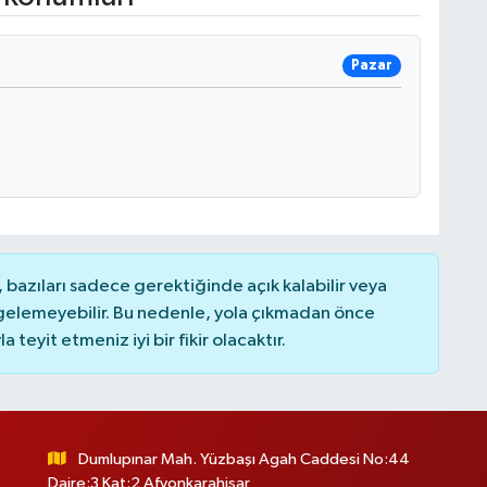
Pazar
bazıları sadece gerektiğinde açık kalabilir veya
elemeyebilir. Bu nedenle, yola çıkmadan önce
teyit etmeniz iyi bir fikir olacaktır.
Dumlupınar Mah. Yüzbaşı Agah Caddesi No:44
Daire:3 Kat:2 Afyonkarahisar