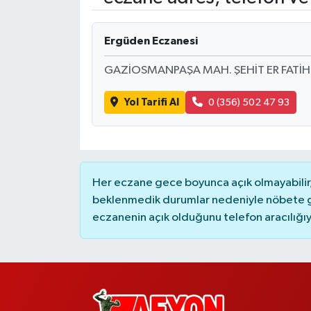
Ergüden Eczanesi
GAZİOSMANPAŞA MAH. ŞEHİT ER FATİH
Yol Tarifi Al
0 (356) 502 47 93
Her eczane gece boyunca açık olmayabilir, 
beklenmedik durumlar nedeniyle nöbete g
eczanenin açık olduğunu telefon aracılığıyla 