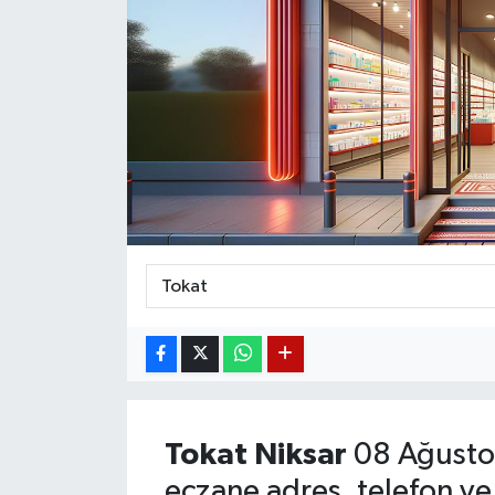
Magazin
Etkinlikler
Tokat
Niksar
08 Ağusto
eczane adres, telefon ve