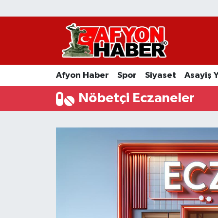
Afyon Haber
Siyaset
Afyon Haber
Spor
Siyaset
Asayiş 
Spor
Nöbetçi Eczaneler
Asayiş Yaşam
Sağlık
Eğitim
Sivil Toplum
Ekonomi