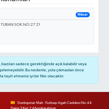
Niksar
 TURAN SOK.NO:27 21
bazıları sadece gerektiğinde açık kalabilir veya
elemeyebilir. Bu nedenle, yola çıkmadan önce
teyit etmeniz iyi bir fikir olacaktır.
Dumlupınar Mah. Yüzbaşı Agah Caddesi No:44
Daire:3 Kat:2 Afyonkarahisar