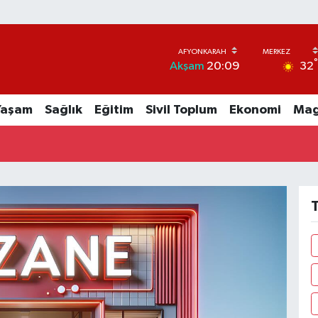
32
Akşam
20:09
Yaşam
Sağlık
Eğitim
Sivil Toplum
Ekonomi
Mag
T