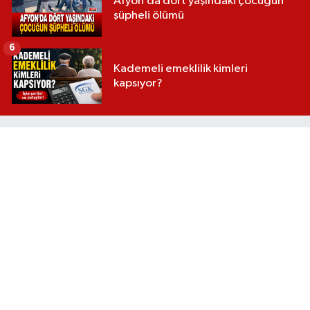
Afyon’da dört yaşındaki çocuğun
şüpheli ölümü
6
Kademeli emeklilik kimleri
kapsıyor?