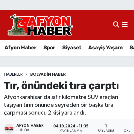
Afyon Haber
Siyaset
Afyon Haber
Spor
Siyaset
Asayiş Yaşam
S
Spor
Asayiş Yaşam
HABERLER
BOLVADIN HABER
Tır, önündeki tıra çarptı
Sağlık
Afyonkarahisar’da sıfır kilometre SUV araçları
Eğitim
taşıyan tırın önünde seyreden bir başka tıra
çarpması sonucu 2 kişi yaralandı.
Sivil Toplum
AFYON HABER
04.10.2024 - 11:35
1
Ekonomi
EDITÖR
YAYINLANMA
PAYLAŞIM
OKUN