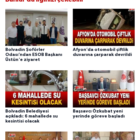
Bolvadin Şoförler
Afyon’da otomobil çiftlik
Odası’ndan ESOB Başkanı
duvarına çarparak devrildi
Üstün'e ziyaret
Bolvadin Belediyesi
Başsavcı Özkubat yeni
açıkladı: 6 mahallede su
yerinde göreve başladı
kesintisi olacak