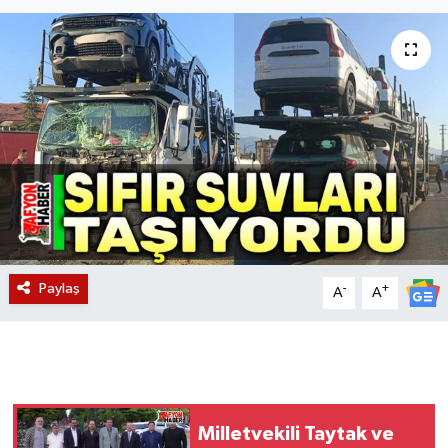
Magazin
Etkinlikler
Paylaş
-
+
A
A
Milletvekili Taytak ve