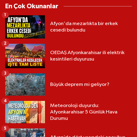
En Çok Okunanlar
1
Afyon'da mezarlıkta bir erkek
cesedi bulundu
2
OEDAŞ Afyonkarahisar ili elektrik
kesintileri duyurusu
3
Büyük deprem mi geliyor?
4
Meteoroloji duyurdu:
Afyonkarahisar 5 Günlük Hava
Durumu
5