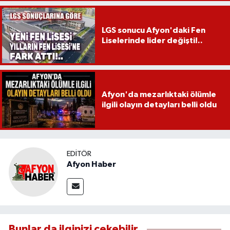
LGS sonucu Afyon'daki Fen
Liselerinde lider değişti!..
Afyon'da mezarlıktaki ölümle
ilgili olayın detayları belli oldu
EDITÖR
Afyon Haber
Bunlar da ilginizi çekebilir