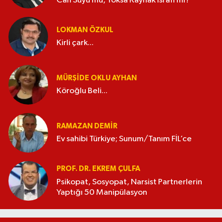
Can Suyu mu, Yoksa Kaynak İsrafı mı?
LOKMAN ÖZKUL
Kirli çark...
MÜRŞIDE OKLU AYHAN
Köroğlu Beli...
RAMAZAN DEMİR
Ev sahibi Türkiye; Sunum/Tanım FİL’ce
PROF. DR. EKREM ÇULFA
Psikopat, Sosyopat, Narsist Partnerlerin
Yaptığı 50 Manipülasyon