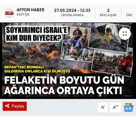
AFYON HABER
Magazin
27.05.2024 - 12:33
2
EDITÖR
YAYINLANMA
PAYLAŞIM
OKUN
Etkinlikler
Paylaş
-
+
A
A