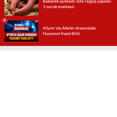
Bakanlık açıkladı: İşte tağşiş yapılan
3 sucuk markası!..
6
Afyon'da Aileler Arasındaki
Husumet Kanlı Bitti