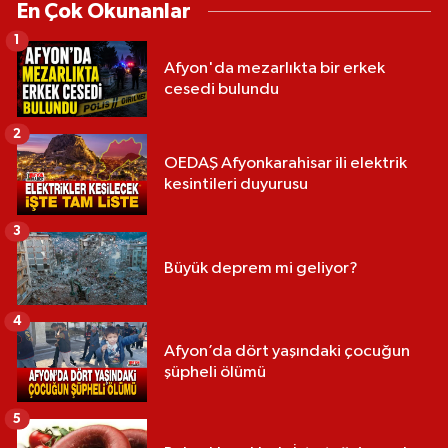
En Çok Okunanlar
1
Afyon'da mezarlıkta bir erkek
cesedi bulundu
2
OEDAŞ Afyonkarahisar ili elektrik
kesintileri duyurusu
3
Büyük deprem mi geliyor?
4
Afyon’da dört yaşındaki çocuğun
şüpheli ölümü
5