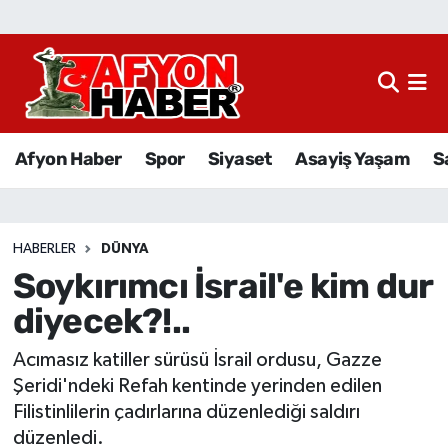
Afyon Haber
Siyaset
Afyon Haber
Spor
Siyaset
Asayiş Yaşam
S
Spor
Asayiş Yaşam
HABERLER
DÜNYA
Soykırımcı İsrail'e kim dur
Sağlık
diyecek?!..
Eğitim
Acımasız katiller sürüsü İsrail ordusu, Gazze
Sivil Toplum
Şeridi'ndeki Refah kentinde yerinden edilen
Filistinlilerin çadırlarına düzenlediği saldırı
Ekonomi
düzenledi.