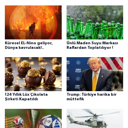
Küresel EL-Nino geliyor,
Ünlü Maden Suyu Markası
Dünya kavrulacak!..
Raflardan Toplatılıyor !
124 Yıllık Lüx Çikolata
Trump: Türkiye harika bir
Şirketi Kapatıldı
müttefik