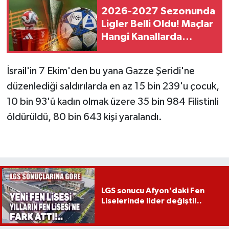
2026-2027 Sezonunda
Ligler Belli Oldu! Maçlar
Hangi Kanallarda
Yayınlanacak?
İsrail'in 7 Ekim'den bu yana Gazze Şeridi'ne
düzenlediği saldırılarda en az 15 bin 239'u çocuk,
10 bin 93'ü kadın olmak üzere 35 bin 984 Filistinli
öldürüldü, 80 bin 643 kişi yaralandı.
LGS sonucu Afyon'daki Fen
Liselerinde lider değişti!..