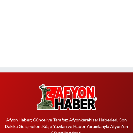
Afyon Haber; Güncel ve Tarafsız Afyonkarahisar Haberleri, Son
Dakika Gelişmeleri, Köşe Yazıları ve Haber Yorumlarıyla Afyon'un