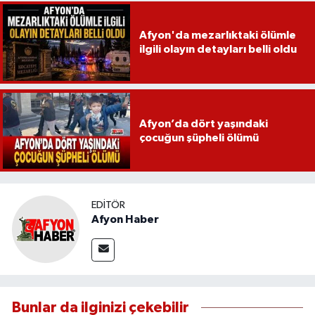
Afyon'da mezarlıktaki ölümle
ilgili olayın detayları belli oldu
Afyon’da dört yaşındaki
çocuğun şüpheli ölümü
EDITÖR
Afyon Haber
Bunlar da ilginizi çekebilir