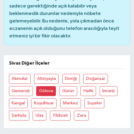
sadece gerektiğinde açık kalabilir veya
beklenmedik durumlar nedeniyle nöbete
gelemeyebilir. Bu nedenle, yola çıkmadan önce
eczanenin açık olduğunu telefon aracılığıyla teyit
etmeniz iyi bir fikir olacaktır.
Sivas Diğer İlçeler
Akincilar
Altinyayla
Divriği
Doğanşar
Gemerek
Gölova
Gürün
Hafik
İmranli
Kangal
Koyulhisar
Merkez
Suşehri
Şarkişla
Ulaş
Yildizeli
Zara