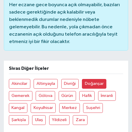
Her eczane gece boyunca açık olmayabilir, bazıları
sadece gerektiğinde açık kalabilir veya
beklenmedik durumlar nedeniyle nöbete
gelemeyebilir. Bu nedenle, yola çıkmadan önce
eczanenin açık olduğunu telefon aracılığıyla teyit
etmeniz iyi bir fikir olacaktır.
Sivas Diğer İlçeler
Akincilar
Altinyayla
Divriği
Doğanşar
Gemerek
Gölova
Gürün
Hafik
İmranli
Kangal
Koyulhisar
Merkez
Suşehri
Şarkişla
Ulaş
Yildizeli
Zara