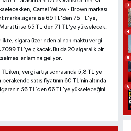
ı 3 ila 8 TL arasında artacak.Winston marka
3
yükselecekken, Camel Yellow - Brown markası
t marka sigara ise 69 TL'den 75 TL'ye,
Muratti ise 65 TL'den 71 TL'ye yükselecek.
4
irlikte, sigara üzerinden alınan maktu vergi
.7099 TL'ye çıkacak.Bu da 20 sigaralık bir
selmesi anlamına geliyor.
5
TL iken, vergi artışı sonrasında 5,8 TL'ye
perakende satış fiyatının 60 TL'nin altında
6
sigaranın 56 TL'den 66 TL'ye yükseleceğini