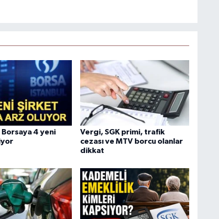
 Borsaya 4 yeni
Vergi, SGK primi, trafik
iyor
cezası ve MTV borcu olanlar
dikkat