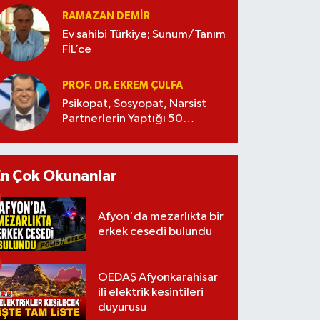
RAMAZAN DEMİR
Ev sahibi Türkiye; Sunum/Tanım
FİL’ce
PROF. DR. EKREM ÇULFA
Psikopat, Sosyopat, Narsist
Partnerlerin Yaptığı 50
Manipülasyon
En Çok Okunanlar
Afyon'da mezarlıkta bir
erkek cesedi bulundu
OEDAŞ Afyonkarahisar
ili elektrik kesintileri
duyurusu