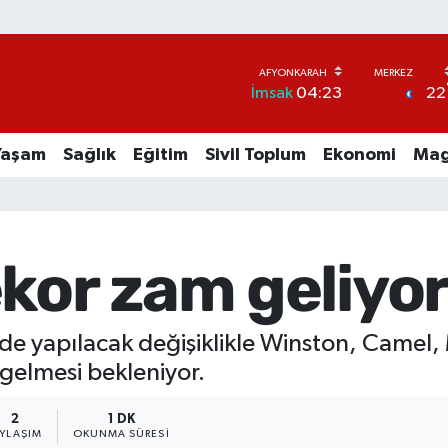
22
İmsak
04:23
Yaşam
Sağlık
Eğitim
Sivil Toplum
Ekonomi
Mag
kor zam geliyor!
e yapılacak değişiklikle Winston, Camel, 
 gelmesi bekleniyor.
2
1 DK
AYLAŞIM
OKUNMA SÜRESI