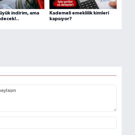
üyük indirim, ama
Kademeli emeklilik kimleri
decek!..
kapsıyor?