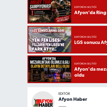
EDITÖRÜN SEÇTIĞI
Afyon’da Ring 
EDITÖRÜN SEÇTIĞI
LGS sonucu Afy
EDITÖRÜN SEÇTIĞI
Afyon'da mezarl
oldu
EDITÖR
Afyon Haber