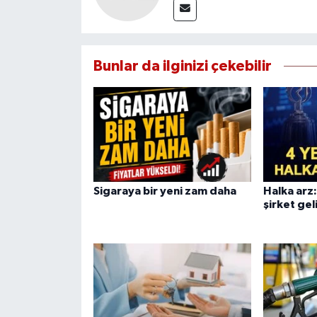
Bunlar da ilginizi çekebilir
Sigaraya bir yeni zam daha
Halka arz:
şirket gel