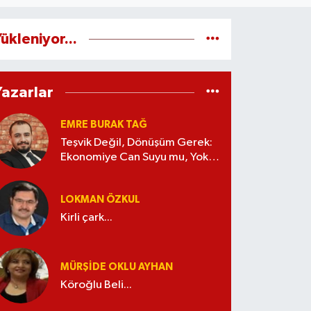
ükleniyor...
Yazarlar
EMRE BURAK TAĞ
Teşvik Değil, Dönüşüm Gerek:
Ekonomiye Can Suyu mu, Yoksa
Kaynak İsrafı mı?
LOKMAN ÖZKUL
Kirli çark...
MÜRŞIDE OKLU AYHAN
Köroğlu Beli...