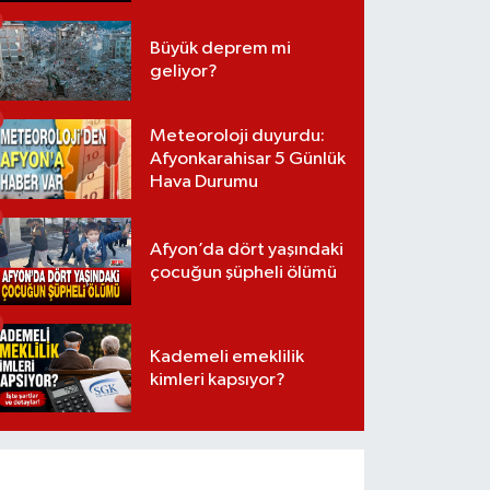
Büyük deprem mi
geliyor?
Meteoroloji duyurdu:
Afyonkarahisar 5 Günlük
Hava Durumu
Afyon’da dört yaşındaki
çocuğun şüpheli ölümü
Kademeli emeklilik
kimleri kapsıyor?