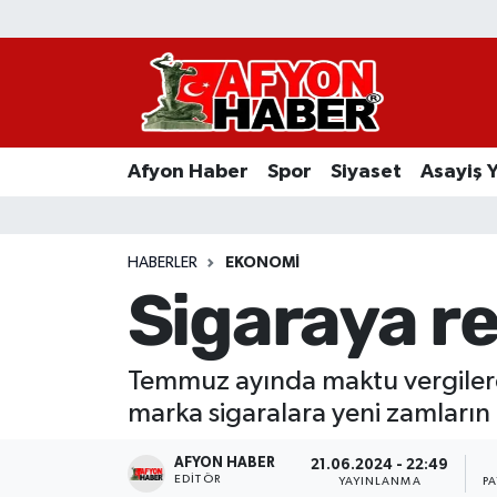
Afyon Haber
Siyaset
Afyon Haber
Spor
Siyaset
Asayiş 
Spor
Asayiş Yaşam
HABERLER
EKONOMI
Sigaraya re
Sağlık
Eğitim
Temmuz ayında maktu vergilerd
marka sigaralara yeni zamların
Sivil Toplum
AFYON HABER
21.06.2024 - 22:49
Ekonomi
EDITÖR
YAYINLANMA
P