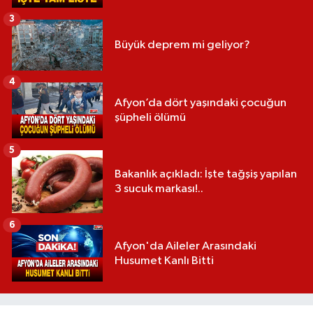
3
Büyük deprem mi geliyor?
4
Afyon’da dört yaşındaki çocuğun
şüpheli ölümü
5
Bakanlık açıkladı: İşte tağşiş yapılan
3 sucuk markası!..
6
Afyon'da Aileler Arasındaki
Husumet Kanlı Bitti