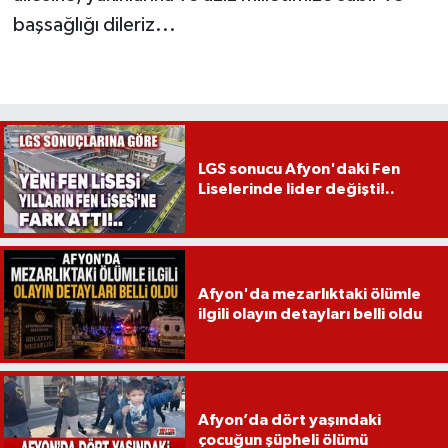
başsağlığı dileriz...
LGS sonucu Afyon'daki Fen
Liselerinde lider değişti!..
Afyon'da mezarlıktaki ölümle
ilgili olayın detayları belli oldu
Afyon’da dört yaşındaki
çocuğun şüpheli ölümü