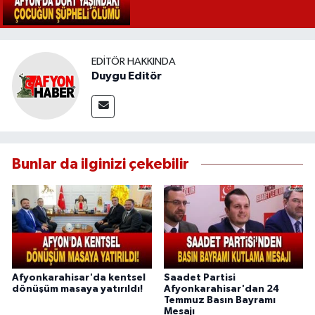
EDITÖR HAKKINDA
Duygu Editör
Bunlar da ilginizi çekebilir
Afyonkarahisar'da kentsel
Saadet Partisi
dönüşüm masaya yatırıldı!
Afyonkarahisar'dan 24
Temmuz Basın Bayramı
Mesajı