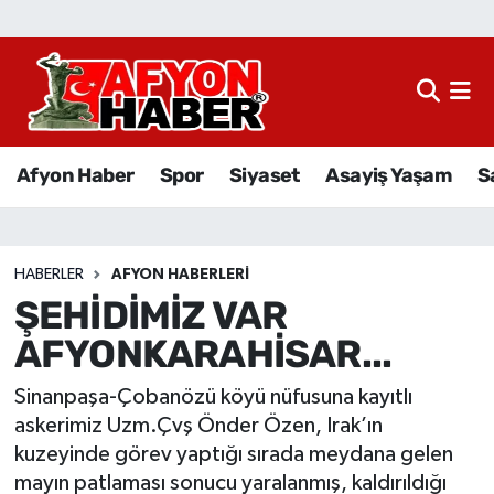
Afyon Haber
Siyaset
Afyon Haber
Spor
Siyaset
Asayiş Yaşam
S
Spor
Asayiş Yaşam
HABERLER
AFYON HABERLERI
ŞEHİDİMİZ VAR
Sağlık
AFYONKARAHİSAR...
Eğitim
Sinanpaşa-Çobanözü köyü nüfusuna kayıtlı
Sivil Toplum
askerimiz Uzm.Çvş Önder Özen, Irak’ın
kuzeyinde görev yaptığı sırada meydana gelen
Ekonomi
mayın patlaması sonucu yaralanmış, kaldırıldığı