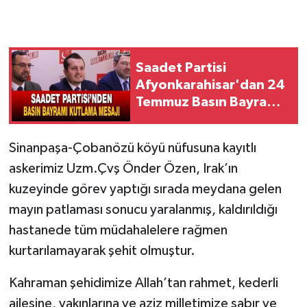
Saadet Partisi
Afyonkarahisar'dan 24
Temmuz Basın Bayramı
Mesajı
Sinanpaşa-Çobanözü köyü nüfusuna kayıtlı
askerimiz Uzm.Çvş Önder Özen, Irak’ın
kuzeyinde görev yaptığı sırada meydana gelen
mayın patlaması sonucu yaralanmış, kaldırıldığı
hastanede tüm müdahalelere rağmen
kurtarılamayarak şehit olmuştur.
Kahraman şehidimize Allah’tan rahmet, kederli
ailesine, yakınlarına ve aziz milletimize sabır ve