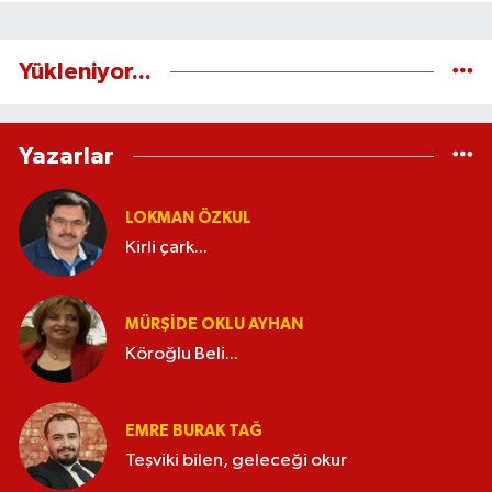
Yükleniyor...
Yazarlar
LOKMAN ÖZKUL
Kirli çark...
MÜRŞIDE OKLU AYHAN
Köroğlu Beli...
EMRE BURAK TAĞ
Teşviki bilen, geleceği okur