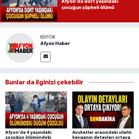
Afyon’da dört yaşındaki
çocuğun şüpheli ölümü
EDITÖR
Afyon Haber
Bunlar da ilginizi çekebilir
Afyon’da 4 yaşındaki
Avukatlar arasındaki silahlı
çocuğun ölümündeki
kavganın detayları ortaya