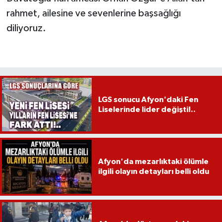
rahmet, ailesine ve sevenlerine başsağlığı
diliyoruz.
LGS sonucu Afyon'daki Fen
Liselerinde lider değişti!..
Afyon'da mezarlıktaki ölümle
ilgili olayın detayları belli oldu