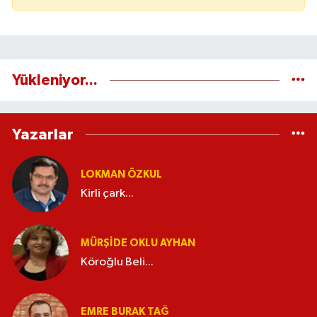
Yükleniyor...
Yazarlar
LOKMAN ÖZKUL
Kirli çark...
MÜRŞIDE OKLU AYHAN
Köroğlu Beli...
EMRE BURAK TAĞ