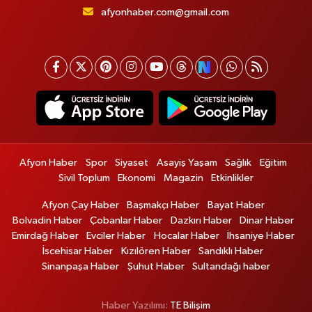
afyonhaber.com@gmail.com
Afyon Haber
Spor
Siyaset
Asayiş Yaşam
Sağlık
Eğitim
Sivil Toplum
Ekonomi
Magazin
Etkinlikler
Afyon Çay Haber
Başmakçı Haber
Bayat Haber
Bolvadin Haber
Çobanlar Haber
Dazkırı Haber
Dinar Haber
Emirdağ Haber
Evciler Haber
Hocalar Haber
İhsaniye Haber
İscehisar Haber
Kızılören Haber
Sandıklı Haber
Sinanpaşa Haber
Şuhut Haber
Sultandağı haber
Haber Yazılımı:
TE Bilişim