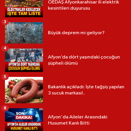
OEDAŞ Afyonkarahisar ili elektrik
kesintileri duyurusu
3
Büyük deprem mi geliyor?
4
Afyon’da dört yaşındaki çocuğun
şüpheli ölümü
5
Bakanlık açıkladı: İşte tağşiş yapılan
3 sucuk markası!..
6
Afyon'da Aileler Arasındaki
Husumet Kanlı Bitti