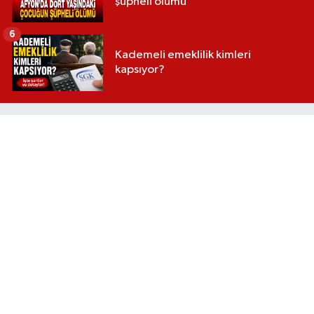
şüpheli ölümü
6
Kademeli emeklilik kimleri
kapsıyor?