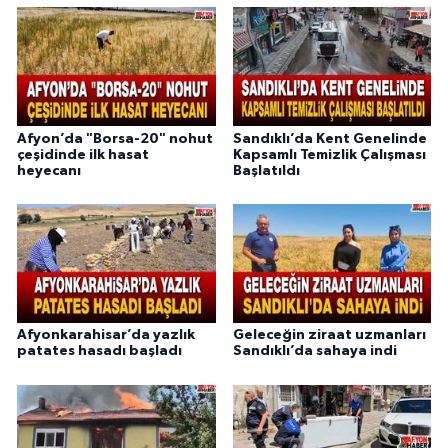
Afyon’da "Borsa-20" nohut
Sandıklı’da Kent Genelinde
çeşidinde ilk hasat
Kapsamlı Temizlik Çalışması
heyecanı
Başlatıldı
Afyonkarahisar’da yazlık
Geleceğin ziraat uzmanları
patates hasadı başladı
Sandıklı’da sahaya indi