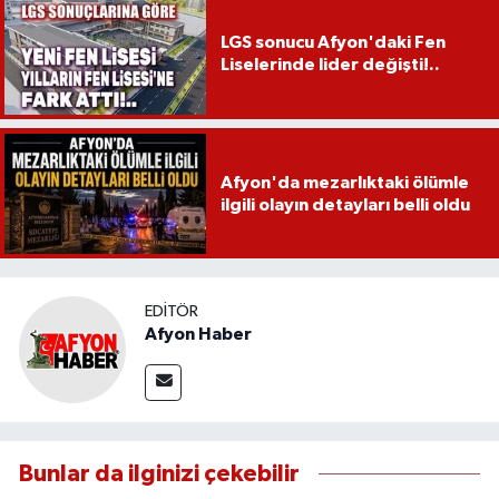
LGS sonucu Afyon'daki Fen
Liselerinde lider değişti!..
Afyon'da mezarlıktaki ölümle
ilgili olayın detayları belli oldu
EDITÖR
Afyon Haber
Bunlar da ilginizi çekebilir