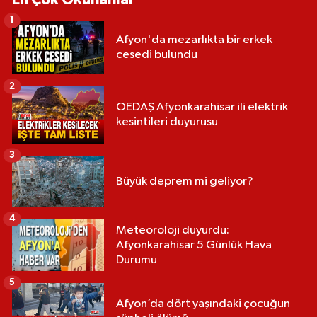
1
Afyon'da mezarlıkta bir erkek
cesedi bulundu
2
OEDAŞ Afyonkarahisar ili elektrik
kesintileri duyurusu
3
Büyük deprem mi geliyor?
4
Meteoroloji duyurdu:
Afyonkarahisar 5 Günlük Hava
Durumu
5
Afyon’da dört yaşındaki çocuğun