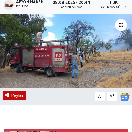
AFYON HABER
08.08.2025 - 20:44
1 DK
EDITÖR
YAYINLANMA
OKUNMA SÜRESI
Magazin
Etkinlikler
Paylaş
-
+
A
A