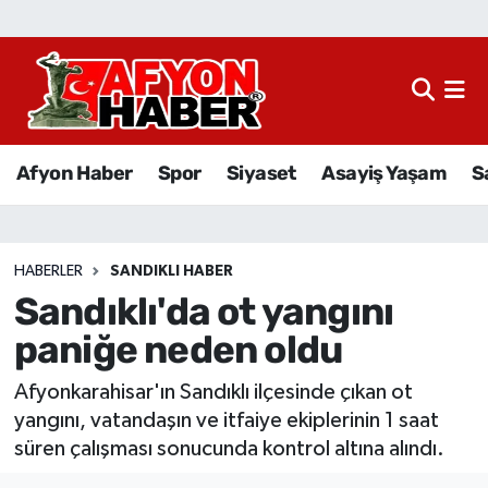
Afyon Haber
Siyaset
Afyon Haber
Spor
Siyaset
Asayiş Yaşam
S
Spor
Asayiş Yaşam
HABERLER
SANDIKLI HABER
Sandıklı'da ot yangını
Sağlık
paniğe neden oldu
Eğitim
Afyonkarahisar'ın Sandıklı ilçesinde çıkan ot
Sivil Toplum
yangını, vatandaşın ve itfaiye ekiplerinin 1 saat
süren çalışması sonucunda kontrol altına alındı.
Ekonomi