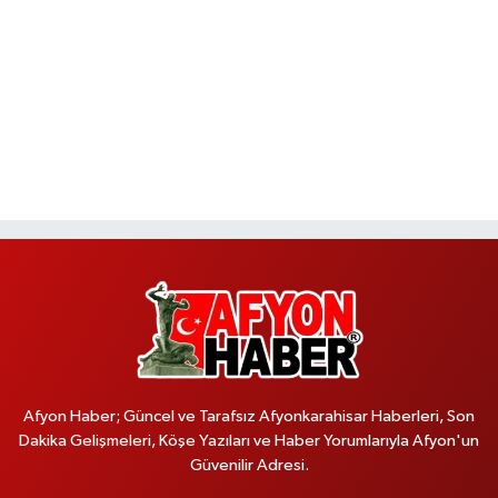
Afyon Haber; Güncel ve Tarafsız Afyonkarahisar Haberleri, Son
Dakika Gelişmeleri, Köşe Yazıları ve Haber Yorumlarıyla Afyon'un
Güvenilir Adresi.