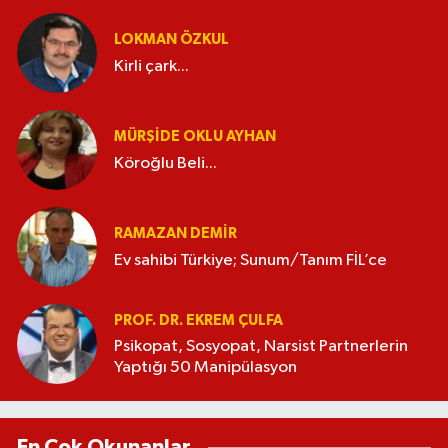
LOKMAN ÖZKUL
Kirli çark...
MÜRŞIDE OKLU AYHAN
Köroğlu Beli...
RAMAZAN DEMİR
Ev sahibi Türkiye; Sunum/Tanım FİL’ce
PROF. DR. EKREM ÇULFA
Psikopat, Sosyopat, Narsist Partnerlerin
Yaptığı 50 Manipülasyon
En Çok Okunanlar