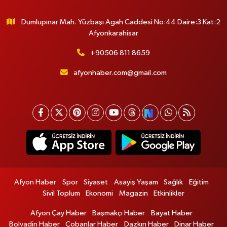
Dumlupınar Mah. Yüzbaşı Agah Caddesi No:44 Daire:3 Kat:2
Afyonkarahisar
+90506 811 8659
afyonhaber.com@gmail.com
Afyon Haber
Spor
Siyaset
Asayiş Yaşam
Sağlık
Eğitim
Sivil Toplum
Ekonomi
Magazin
Etkinlikler
Afyon Çay Haber
Başmakçı Haber
Bayat Haber
Bolvadin Haber
Çobanlar Haber
Dazkırı Haber
Dinar Haber