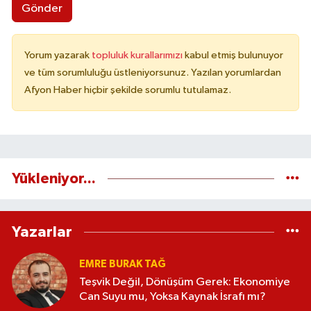
Gönder
Yorum yazarak
topluluk kurallarımızı
kabul etmiş bulunuyor
ve tüm sorumluluğu üstleniyorsunuz. Yazılan yorumlardan
Afyon Haber hiçbir şekilde sorumlu tutulamaz.
Yükleniyor...
Yazarlar
EMRE BURAK TAĞ
Teşvik Değil, Dönüşüm Gerek: Ekonomiye
Can Suyu mu, Yoksa Kaynak İsrafı mı?